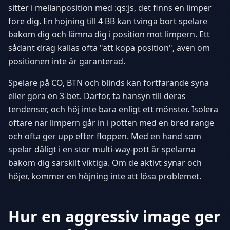
sitter i mellanposition med :qs:js, det finns en limper
före dig. En höjning till 4 BB kan tvinga bort spelare
bakom dig och lämna dig i position mot limpern. Ett
sådant drag kallas ofta "att köpa position", även om
positionen inte är garanterad.
Spelare på CO, BTN och blinds kan fortfarande syna
eller göra en 3-bet. Därför, ta hänsyn till deras
tendenser, och höj inte bara enligt ett mönster. Isolera
oftare när limpern går in i potten med en bred range
och ofta ger upp efter floppen. Med en hand som
spelar dåligt i en stor multi-way-pott är spelarna
bakom dig särskilt viktiga. Om de aktivt synar och
höjer, kommer en höjning inte att lösa problemet.
Hur en aggressiv image ger