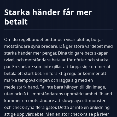
Starka händer får mer
betalt
Om du regelbundet bettar och visar bluffar, börjar
motståndare syna bredare. Då ger stora värdebet med
starka händer mer pengar. Dina tidigare bets skapar
tvivel, och motståndare betalar för nötter och starka
par. En spelare som inte gillar att lägga sig kommer att
betala ett stort bet. En försiktig regular kommer att
märka tempoväxlingen och lägga sig med en
medelstark hand. Ta inte bara hänsyn till din image,
utan också till motståndarens uppmärksamhet. Ibland
kommer en motståndare att slowplaya ett monster
och check-syna flera gator. Detta är inte en anledning
att ge upp värdebet. Men en stor check-raise på river