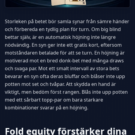
Storleken på betet bör samla synar från sämre händer
och förbereda en tydlig plan för turn. Om big blind
bettar själv, är en automatisk höjning inte längre
nödvändig. En syn ger inte ett gratis kort, eftersom
motståndaren betalade för att se turn. En höjning är
motiverad mot en bred donk-bet med många draws
och svaga par. Mot ett smalt intervall av stora bets
bevarar en syn ofta deras bluffar och blåser inte upp
potten mot set och tvåpar. Att skydda en hand är
viktigt, men bedöm först rangen. Blås inte upp potten
med ett sårbart topp-par om bara starkare
kombinationer svarar på en höjning.
Fold equity förstärker dina