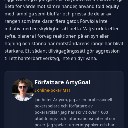
Beta för värde mot sämre händer, använd fold equity
med lämpliga semi-bluffar och pressa de delar av
rangen som inte klarar flera gator. Förväxla inte
initiativ med en skyldighet att betta. Välj storlek efter
syfte, planera i förväg reaktionen på en syn eller
höjning och stanna när motståndarens range har blivit
starkare. Ett sådant tillvägagångssätt gör aggression
till ett hanterbart verktyg, inte en dyr vana.
Författare
ArtyGoal
I online-poker MTT
Jag heter Artyom, jag är en professionell
pokerspelare och författare av
pokerartiklar. Jag har skrivit över 1 000
utbildnings- och informationsmaterial om
poker. Jag spelar turneringspoker och har