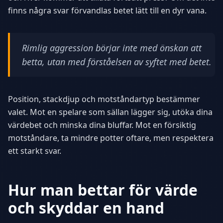
finns några svar förvandlas betet lätt till en dyr vana.
Rimlig aggression börjar inte med önskan att
betta, utan med förståelsen av syftet med betet.
Position, stackdjup och motståndartyp bestämmer
valet. Mot en spelare som sällan lägger sig, utöka dina
värdebet och minska dina bluffar. Mot en försiktig
motståndare, ta mindre potter oftare, men respektera
ett starkt svar.
Hur man bettar för värde
och skyddar en hand