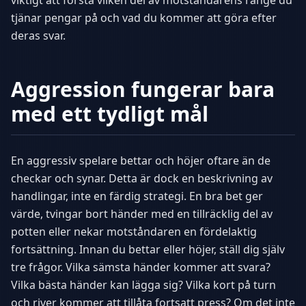
viktigt att förstå vilken del av motståndarens range du
tjänar pengar på och vad du kommer att göra efter
deras svar.
Aggression fungerar bara
med ett tydligt mål
En aggressiv spelare bettar och höjer oftare än de
checkar och synar. Detta är dock en beskrivning av
handlingar, inte en färdig strategi. En bra bet ger
värde, tvingar bort händer med en tillräcklig del av
potten eller nekar motståndaren en fördelaktig
fortsättning. Innan du bettar eller höjer, ställ dig själv
tre frågor. Vilka sämsta händer kommer att svara?
Vilka bästa händer kan lägga sig? Vilka kort på turn
och river kommer att tillåta fortsatt press? Om det inte