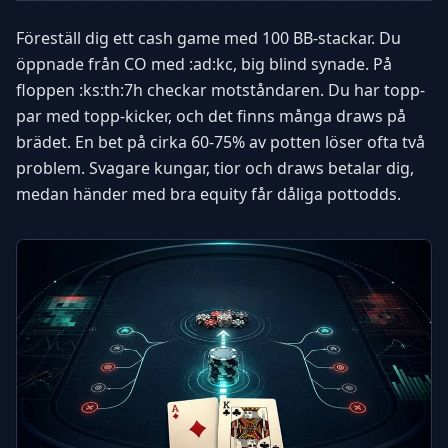
Föreställ dig ett cash game med 100 BB-stackar. Du
öppnade från CO med :ad:kc, big blind synade. På
floppen :ks:th:7h checkar motståndaren. Du har topp-
par med topp-kicker, och det finns många draws på
brädet. En bet på cirka 60-75% av potten löser ofta två
problem. Svagare kungar, tior och draws betalar dig,
medan händer med bra equity får dåliga pottodds.