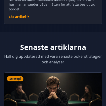
hur man använder båda måtten för att fatta beslut vid
bordet.
Läs artikel
Senaste artiklarna
Håll dig uppdaterad med våra senaste pokerstrategier
och analyser
Strategi