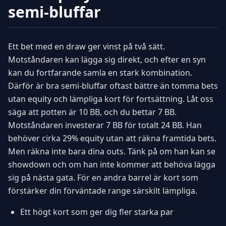
semi-bluffar
Ett bet med en draw ger vinst på två sätt.
Motståndaren kan lägga sig direkt, och efter en syn
kan du fortfarande samla en stark kombination.
Därför är bra semi-bluffar oftast bättre än tomma bets
utan equity och lämpliga kort för fortsättning. Låt oss
säga att potten är 10 BB, och du bettar 7 BB.
Motståndaren investerar 7 BB för totalt 24 BB. Han
behöver cirka 29% equity utan att räkna framtida bets.
Men räkna inte bara dina outs. Tänk på om han kan se
showdown och om han inte kommer att behöva lägga
sig på nästa gata. För en andra barrel är kort som
förstärker din förväntade range särskilt lämpliga.
Ett högt kort som ger dig fler starka par