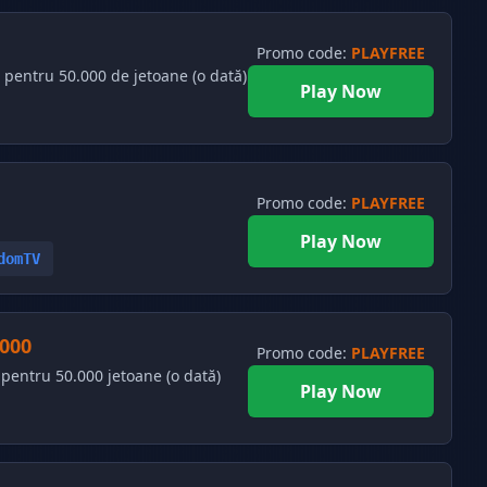
Promo code:
PLAYFREE
 pentru 50.000 de jetoane (o dată)
Play Now
Promo code:
PLAYFREE
Play Now
domTV
,000
Promo code:
PLAYFREE
pentru 50.000 jetoane (o dată)
Play Now