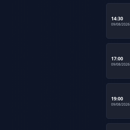
14:30
09/08/2026
17:00
09/08/2026
19:00
09/08/2026