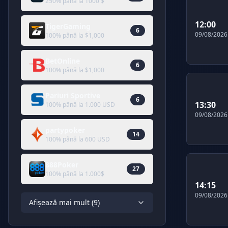
250% până la 1000 $
12:00
TigerGaming
6
09/08/2026
100% până la $1,000
BetOnline
6
100% până la $1,000
Pariuri Sportive
6
13:30
100% până la 1.000 USD
09/08/2026
partypoker
14
100% până la 600 USD
888Poker
27
100% până la 1.000$
14:15
09/08/2026
Afișează mai mult
(
9
)