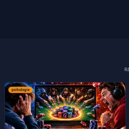
Ră
psihologie