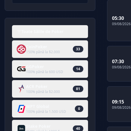
05:30
09/08/2026
Toate Sălile de Poker
CoinPoker
33
150% până la $2.000
07:30
GGPoker
09/08/2026
14
100% până la 600 USD
ACR Poker
81
100% până la $2.000
09:15
WPT Global
09/08/2026
0
100% până la 1.500 USD
Stake Poker
40