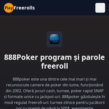
Freerolls
Play
888Poker program și parole
freeroll
888poker este una dintre cele mai mari și mai
recunoscute camere de poker din lume, funcționând
din 2002. Oferă jocuri cash, turnee, poker rapid SNAP
și formate unice cu jackpot-uri. 888poker găzduiește în
mod regulat freeroll-uri: turnee zilnice pentru jucătorii
noi cu premii de până la 500$, evenimente