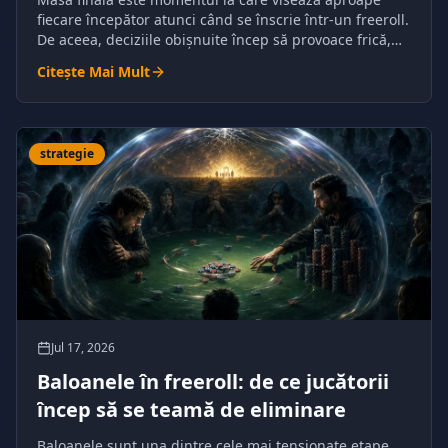
fiecare începător atunci când se înscrie într-un freeroll.
De aceea, deciziile obișnuite încep să provoace frică,
entuziasm sau încredere excesivă.
Citește Mai Mult
strategie
Jul 17, 2026
Baloanele în freeroll: de ce jucătorii
încep să se teamă de eliminare
Baloanele sunt una dintre cele mai tensionate etape