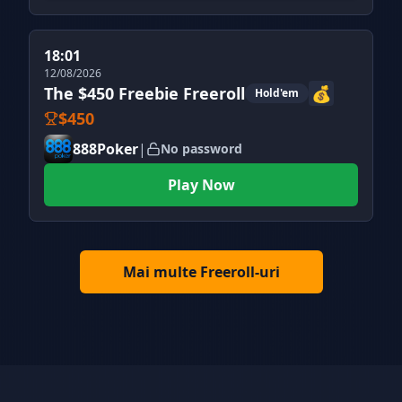
18:01
12/08/2026
The $450 Freebie Freeroll
💰
Hold'em
$450
888Poker
|
No password
Play Now
Mai multe Freeroll-uri