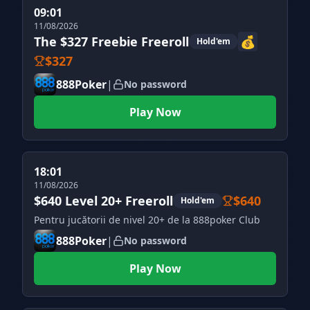
09:01
11/08/2026
The $327 Freebie Freeroll
💰
Hold'em
$327
888Poker
|
No password
Play Now
18:01
11/08/2026
$640 Level 20+ Freeroll
$640
Hold'em
Pentru jucătorii de nivel 20+ de la 888poker Club
888Poker
|
No password
Play Now