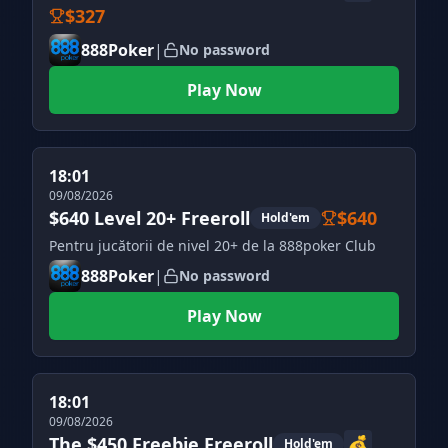
$327
888Poker
|
No password
Play Now
18:01
09/08/2026
$640 Level 20+ Freeroll
$640
Hold'em
Pentru jucătorii de nivel 20+ de la 888poker Club
888Poker
|
No password
Play Now
18:01
09/08/2026
The $450 Freebie Freeroll
💰
Hold'em