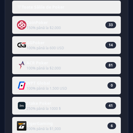
Toate Sălile de Poker
CoinPoker
33
150% până la $2.000
GGPoker
14
100% până la 600 USD
ACR Poker
81
100% până la $2.000
WPT Global
0
100% până la 1.500 USD
Stake Poker
41
250% până la 1000 $
TigerGaming
6
100% până la $1,000