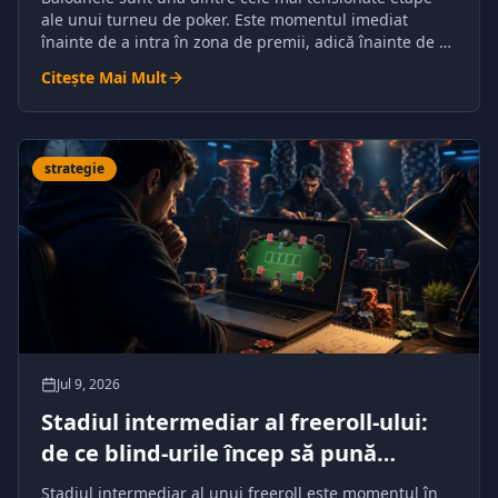
ale unui turneu de poker. Este momentul imediat
înainte de a intra în zona de premii, adică înainte de a
primi bani garantați.
Citește Mai Mult
strategie
Jul 9, 2026
Stadiul intermediar al freeroll-ului:
de ce blind-urile încep să pună
presiune
Stadiul intermediar al unui freeroll este momentul în