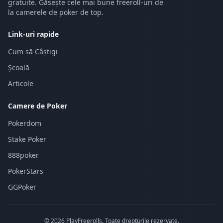
gratuite. Găsește cele mai bune freeroll-uri de
la camerele de poker de top.
Link-uri rapide
Cum să Câștigi
Școală
Articole
Camere de Poker
Pokerdom
Stake Poker
888poker
PokerStars
GGPoker
©
2026
PlayFreerolls.
Toate drepturile rezervate
.