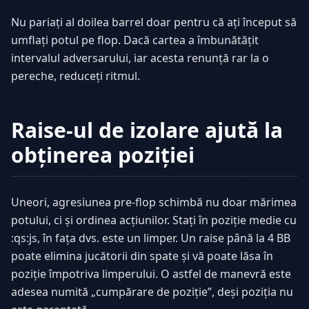
Nu pariați al doilea barrel doar pentru că ați început să
umflați potul pe flop. Dacă cartea a îmbunătățit
intervalul adversarului, iar acesta renunță rar la o
pereche, reduceți ritmul.
Raise-ul de izolare ajută la
obținerea poziției
Uneori, agresiunea pre-flop schimbă nu doar mărimea
potului, ci și ordinea acțiunilor. Stați în poziție medie cu
:qs:js, în fața dvs. este un limper. Un raise până la 4 BB
poate elimina jucătorii din spate și vă poate lăsa în
poziție împotriva limperului. O astfel de manevră este
adesea numită „cumpărare de poziție”, deși poziția nu