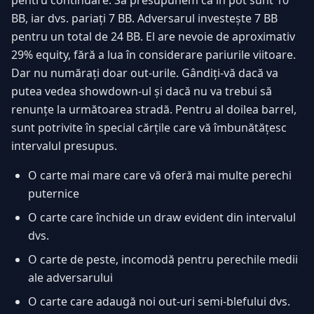
BB, iar dvs. pariați 7 BB. Adversarul investește 7 BB
pentru un total de 24 BB. El are nevoie de aproximativ
29% equity, fără a lua în considerare pariurile viitoare.
Dar nu numărați doar out-urile. Gândiți-vă dacă va
putea vedea showdown-ul și dacă nu va trebui să
renunțe la următoarea stradă. Pentru al doilea barrel,
sunt potrivite în special cărțile care vă îmbunătățesc
intervalul presupus.
O carte mai mare care vă oferă mai multe perechi
puternice
O carte care închide un draw evident din intervalul
dvs.
O carte de peste, incomodă pentru perechile medii
ale adversarului
O carte care adaugă noi out-uri semi-blefului dvs.