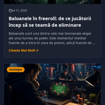
Jul 17, 2026
Baloanele în freeroll: de ce jucătorii
încep să se teamă de eliminare
Baloanele sunt una dintre cele mai tensionate etape
ale unui turneu de poker. Este momentul imediat
înainte de a intra în zona de premii, adică înainte de a
primi bani garantați.
Citește Mai Mult
strategie