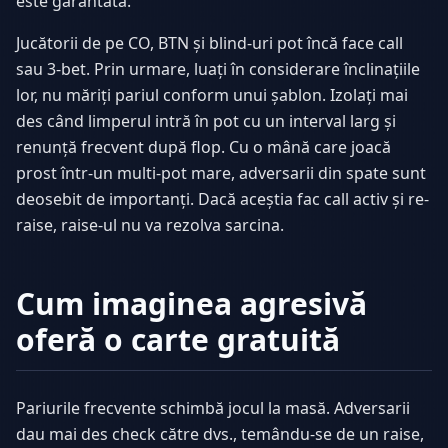
este garantată.
Jucătorii de pe CO, BTN și blind-uri pot încă face call
sau 3-bet. Prin urmare, luați în considerare înclinațiile
lor, nu măriți pariul conform unui șablon. Izolați mai
des când limperul intră în pot cu un interval larg și
renunță frecvent după flop. Cu o mână care joacă
prost într-un multi-pot mare, adversarii din spate sunt
deosebit de importanți. Dacă aceștia fac call activ și re-
raise, raise-ul nu va rezolva sarcina.
Cum imaginea agresivă
oferă o carte gratuită
Pariurile frecvente schimbă jocul la masă. Adversarii
dau mai des check către dvs., temându-se de un raise,