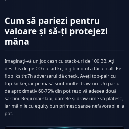
Cum să pariezi pentru
valoare și să-ți protejezi
mâna
Imaginați-vă un joc cash cu stack-uri de 100 BB. Ați
deschis de pe CO cu :ad:kc, big blind-ul a făcut call. Pe
flop :ks:th:7h adversarul dă check. Aveți top-pair cu
top-kicker, iar pe masă sunt multe draw-uri. Un pariu
de aproximativ 60-75% din pot rezolvă adesea două
sarcini. Regii mai slabi, damele și draw-urile vă plătesc,
iar mâinile cu equity bun primesc șanse nefavorabile la
pot.