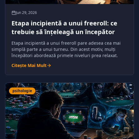
Jun 29, 2026
Etapa incipientă a unui freeroll: ce
trebuie să înțeleagă un începător
Etapa incipientă a unui freeroll pare adesea cea mai
simplă parte a unui turneu. Din acest motiv, mulți
începători abordează primele niveluri prea relaxat.
Citește Mai Mult
psihologie