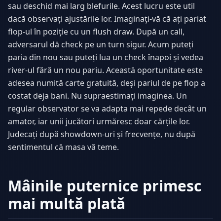
sau deschid mai larg blefurile. Acest lucru este util
dacă observați ajustările lor. Imaginați-vă că ați pariat
flop-ul în poziție cu un flush draw. După un call,
adversarul dă check pe un turn sigur. Acum puteți
paria din nou sau puteți lua un check înapoi și vedea
river-ul fără un nou pariu. Această oportunitate este
adesea numită carte gratuită, deși pariul de pe flop a
costat deja bani. Nu supraestimați imaginea. Un
regular observator se va adapta mai repede decât un
amator, iar unii jucători urmăresc doar cărțile lor.
Judecați după showdown-uri și frecvențe, nu după
sentimentul că masa vă teme.
Mâinile puternice primesc
mai multă plată