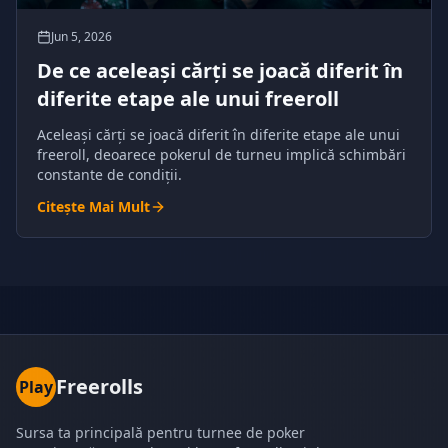
Jun 5, 2026
De ce aceleași cărți se joacă diferit în
diferite etape ale unui freeroll
Aceleași cărți se joacă diferit în diferite etape ale unui
freeroll, deoarece pokerul de turneu implică schimbări
constante de condiții.
Citește Mai Mult
Freerolls
Play
Sursa ta principală pentru turnee de poker