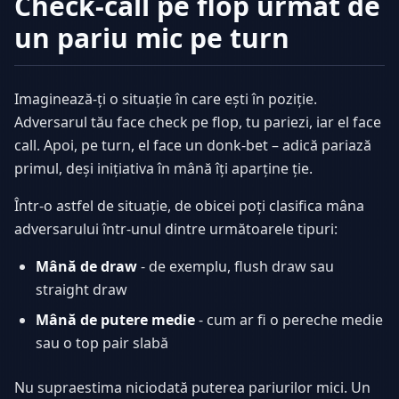
Check-call pe flop urmat de
un pariu mic pe turn
Imaginează-ți o situație în care ești în poziție.
Adversarul tău face check pe flop, tu pariezi, iar el face
call. Apoi, pe turn, el face un donk-bet – adică pariază
primul, deși inițiativa în mână îți aparține ție.
Într-o astfel de situație, de obicei poți clasifica mâna
adversarului într-unul dintre următoarele tipuri:
Mână de draw
- de exemplu, flush draw sau
straight draw
Mână de putere medie
- cum ar fi o pereche medie
sau o top pair slabă
Nu supraestima niciodată puterea pariurilor mici. Un