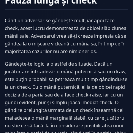
Pauză lungă și check
Când un adversar se gândește mult, iar apoi face
check, acest lucru demonstrează de obicei slăbiciunea
mâinii sale. Adversarul vrea să-ți creeze impresia că se
gândea la o mișcare vicleană cu mâna sa, în timp ce în
majoritatea cazurilor nu are nimic serios.
Gândește-te logic la o astfel de situație. Dacă un
jucător are într-adevăr o mână puternică sau un draw,
este puțin probabil să petreacă mult timp gândindu-se
la un check. Cu o mână puternică, el ia de obicei rapid
decizia de a paria sau de a face check-raise, iar cu un
gunoi evident, pur și simplu joacă imediat check. O
gândire prelungită urmată de un check înseamnă cel
mai adesea o mână marginală slabă, cu care jucătorul
nu știe ce să facă. Ia în considerare posibilitatea unui