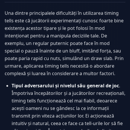
Una dintre principalele dificultăți în utilizarea timing
tells este că jucătorii experimentați cunosc foarte bine
existența acestor tipare și le pot folosi în mod
intenționat pentru a manipula deciziile tale. De
exemplu, un regular puternic poate face în mod
special o pauză înainte de un bluff, imitând forța, sau
poate paria rapid cu nuts, simulând un draw slab. Prin
urmare, aplicarea timing tells necesită o abordare
complexă și luarea în considerare a multor factori.
Tipul adversarului și nivelul său general de joc
.
Împotriva începătorilor și a jucătorilor recreaționali,
timing tells funcționează cel mai fiabil, deoarece
acești oameni nu se gândesc la ce informații
transmit prin viteza acțiunilor lor. Ei acționează
intuitiv și natural, ceea ce face ca tell-urile lor să fie