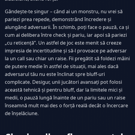
Gândește-te singur – când ai un monstru, nu vrei să
pariezi prea repede, demonstrând încredere și
alungând adversarii. În schimb, poți face o pauză, ca și
cum ai delibera între check și pariu, iar apoi să pariezi
„cu reticență”. Un astfel de joc este menit să creeze
impresia de incertitudine și să-l provoace pe adversar
la un call sau chiar un raise. Fii pregătit să foldezi mâini
de putere medie în astfel de situații, mai ales dacă
adversarul tău nu este înclinat spre bluff-uri
complicate. Desigur, unii jucători avansați pot folosi
această tehnică și pentru bluff, dar la limitele mici și
medii, o pauză lungă înainte de un pariu sau un raise
înseamnă mult mai des o forță reală decât o încercare
de înșelăciune.