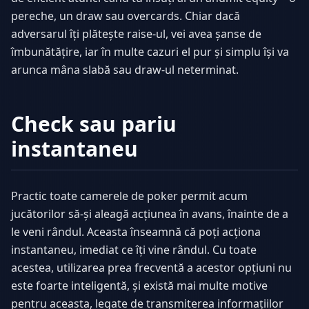
pereche, un draw sau overcards. Chiar dacă
adversarul îți plătește raise-ul, vei avea șanse de
îmbunătățire, iar în multe cazuri el pur și simplu își va
arunca mâna slabă sau draw-ul neterminat.
Check sau pariu
instantaneu
Practic toate camerele de poker permit acum
jucătorilor să-și aleagă acțiunea în avans, înainte de a
le veni rândul. Aceasta înseamnă că poți acționa
instantaneu, imediat ce îți vine rândul. Cu toate
acestea, utilizarea prea frecventă a acestor opțiuni nu
este foarte inteligentă, și există mai multe motive
pentru aceasta, legate de transmiterea informațiilor