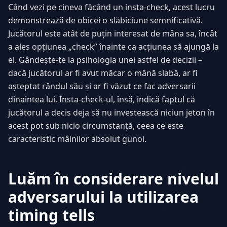
Când vezi pe cineva făcând un insta-check, acest lucru
demonstrează de obicei o slăbiciune semnificativă.
Jucătorul este atât de puțin interesat de mâna sa, încât
a ales opțiunea „check” înainte ca acțiunea să ajungă la
el. Gândește-te la psihologia unei astfel de decizii –
dacă jucătorul ar fi avut măcar o mână slabă, ar fi
așteptat rândul său și ar fi văzut ce fac adversarii
dinaintea lui. Insta-check-ul, însă, indică faptul că
jucătorul a decis deja să nu investească niciun jeton în
acest pot sub nicio circumstanță, ceea ce este
caracteristic mâinilor absolut gunoi.
Luăm în considerare nivelul
adversarului la utilizarea
timing tells