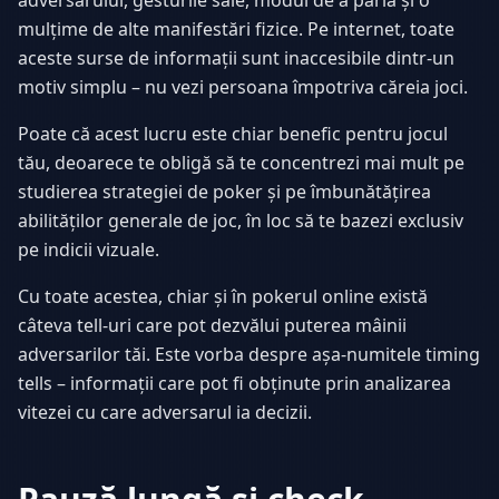
adversarului, gesturile sale, modul de a paria și o
mulțime de alte manifestări fizice. Pe internet, toate
aceste surse de informații sunt inaccesibile dintr-un
motiv simplu – nu vezi persoana împotriva căreia joci.
Poate că acest lucru este chiar benefic pentru jocul
tău, deoarece te obligă să te concentrezi mai mult pe
studierea strategiei de poker și pe îmbunătățirea
abilităților generale de joc, în loc să te bazezi exclusiv
pe indicii vizuale.
Cu toate acestea, chiar și în pokerul online există
câteva tell-uri care pot dezvălui puterea mâinii
adversarilor tăi. Este vorba despre așa-numitele timing
tells – informații care pot fi obținute prin analizarea
vitezei cu care adversarul ia decizii.