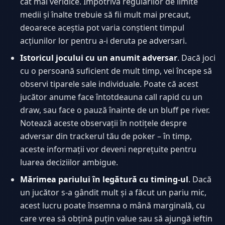
cât mai veridice. Împotriva regularilor de limite
medii și înalte trebuie să fii mult mai precaut,
deoarece aceștia pot varia conștient timpul
acțiunilor lor pentru a-i deruta pe adversari.
Istoricul jocului cu un anumit adversar
. Dacă joci
cu o persoană suficient de mult timp, vei începe să
observi tiparele sale individuale. Poate că acest
jucător anume face întotdeauna call rapid cu un
draw, sau face o pauză înainte de un bluff pe river.
Notează aceste observații în notițele despre
adversar din trackerul tău de poker – în timp,
aceste informații vor deveni neprețuite pentru
luarea deciziilor ambigue.
Mărimea pariului în legătură cu timing-ul
. Dacă
un jucător s-a gândit mult și a făcut un pariu mic,
acest lucru poate însemna o mână marginală, cu
care vrea să obțină puțin value sau să ajungă ieftin