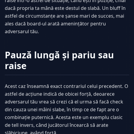
raise într-o astfel de situație, când ești în poziție, chiar
dacă propria ta mână este destul de slabă. Un bluff în
astfel de circumstanțe are șanse mari de succes, mai
ales dacă board-ul arată amenințător pentru
adversarul tău.
Pauză lungă și pariu sau
raise
Acest caz înseamnă exact contrariul celui precedent. O
astfel de acțiune indică de obicei forță, deoarece
adversarul tău vrea să crezi că el urma să facă check
din cauza unei mâini slabe, în timp ce de fapt are o
combinație puternică. Acesta este un exemplu clasic
de tell invers, când jucătorul încearcă să arate
slăbiciune, având forță.