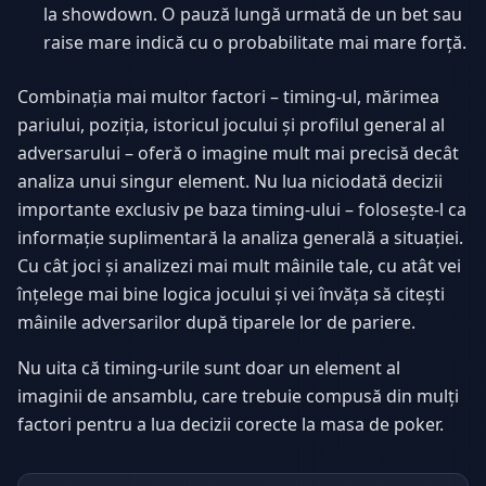
la showdown. O pauză lungă urmată de un bet sau
raise mare indică cu o probabilitate mai mare forță.
Combinația mai multor factori – timing-ul, mărimea
pariului, poziția, istoricul jocului și profilul general al
adversarului – oferă o imagine mult mai precisă decât
analiza unui singur element. Nu lua niciodată decizii
importante exclusiv pe baza timing-ului – folosește-l ca
informație suplimentară la analiza generală a situației.
Cu cât joci și analizezi mai mult mâinile tale, cu atât vei
înțelege mai bine logica jocului și vei învăța să citești
mâinile adversarilor după tiparele lor de pariere.
Nu uita că timing-urile sunt doar un element al
imaginii de ansamblu, care trebuie compusă din mulți
factori pentru a lua decizii corecte la masa de poker.