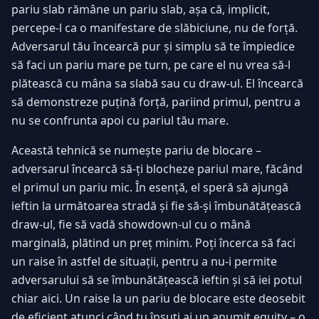
pariu slab rămâne un pariu slab, așa că, implicit,
percepe-l ca o manifestare de slăbiciune, nu de forță.
Adversarul tău încearcă pur și simplu să te împiedice
să faci un pariu mare pe turn, pe care el nu vrea să-l
plătească cu mâna sa slabă sau cu draw-ul. El încearcă
să demonstreze puțină forță, pariind primul, pentru a
nu se confrunta apoi cu pariul tău mare.
Această tehnică se numește pariu de blocare –
adversarul încearcă să-ți blocheze pariul mare, făcând
el primul un pariu mic. În esență, el speră să ajungă
ieftin la următoarea stradă și fie să-și îmbunătățească
draw-ul, fie să vadă showdown-ul cu o mână
marginală, plătind un preț minim. Poți încerca să faci
un raise în astfel de situații, pentru a nu-i permite
adversarului să se îmbunătățească ieftin și să iei potul
chiar aici. Un raise la un pariu de blocare este deosebit
de eficient atunci când tu însuți ai un anumit equity – o