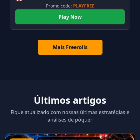
Promo code:
PLAYFREE
Play Now
Mais Freerolls
Últimos artigos
Fique atualizado com nossas últimas estratégias e
análises de pôquer