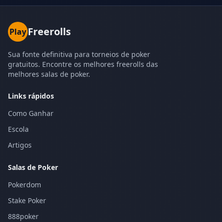
Freerolls
Play
Sua fonte definitiva para torneios de poker
gratuitos. Encontre os melhores freerolls das
melhores salas de poker.
Links rápidos
Como Ganhar
Escola
Artigos
Salas de Poker
Pokerdom
Stake Poker
888poker