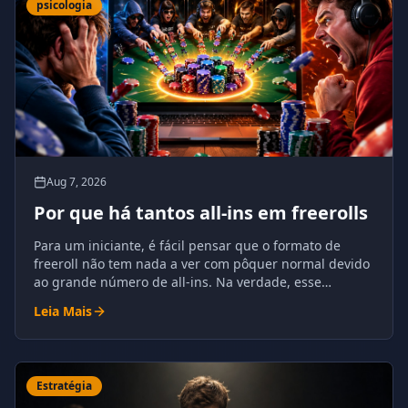
psicologia
Aug 7, 2026
Por que há tantos all-ins em freerolls
Para um iniciante, é fácil pensar que o formato de
freeroll não tem nada a ver com pôquer normal devido
ao grande número de all-ins. Na verdade, esse
fenômeno tem razões compreensíveis e é
Leia Mais
absolutamente natural para o pôquer.
Estratégia