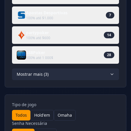
Apostas Desportivas
7
100% até $1.000
partypoker
14
100% até $600
888Poker
28
100% até 1 000$
Mostrar mais
(
3
)
Tipo de jogo
Todos
Hold'em
Omaha
Senha Necessária