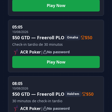
Play Now
05:05
10/08/2026
$50 GTD — Freeroll PLO
$50
Omaha
Check-in tardio de 30 minutos
ACR Poker
|
No password
Play Now
08:05
10/08/2026
$50 GTD — Freeroll PLO
$50
Hold'em
30 minutos de check-in tardio
ACR Poker
|
No password