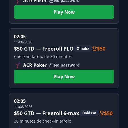
ACR Poker
|
No password
Play Now
02:05
11/08/2026
$50 GTD — Freeroll PLO
$50
Omaha
Check-in tardio de 30 minutos
ACR Poker
|
No password
Play Now
02:05
11/08/2026
$50 GTD — Freeroll 6-max
$50
Hold'em
30 minutos de check-in tardio