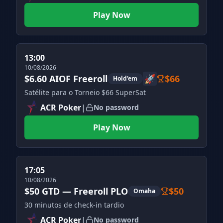
Play Now
13:00
10/08/2026
$6.60 AIOF Freeroll
🚀
$66
Hold'em
Satélite para o Torneio $66 SuperSat
ACR Poker
|
No password
Play Now
17:05
10/08/2026
$50 GTD — Freeroll PLO
$50
Omaha
30 minutos de check-in tardio
ACR Poker
|
No password