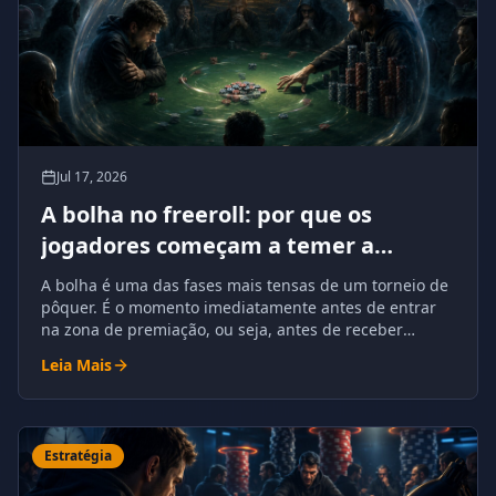
Jul 17, 2026
A bolha no freeroll: por que os
jogadores começam a temer a
eliminação
A bolha é uma das fases mais tensas de um torneio de
pôquer. É o momento imediatamente antes de entrar
na zona de premiação, ou seja, antes de receber
dinheiro garantido.
Leia Mais
Estratégia