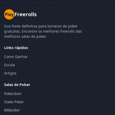
Freerolls
Play
Sua fonte definitiva para torneios de poker
gratuitos. Encontre os melhores freerolls das
melhores salas de poker.
Links rápidos
Como Ganhar
Escola
Artigos
Salas de Poker
Pokerdom
Stake Poker
888poker