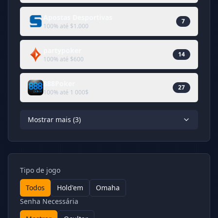
Apostas Desportivas
7
100% até $1.000
partypoker
14
100% até $600
888Poker
27
100% até 1 000$
Mostrar mais
(
3
)
Tipo de jogo
Todos
Hold'em
Omaha
Senha Necessária