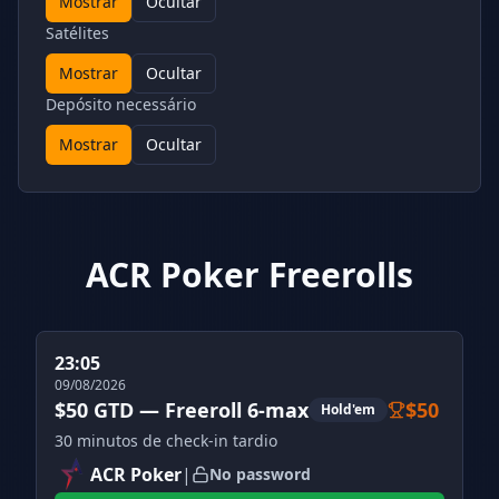
Mostrar
Ocultar
Satélites
Mostrar
Ocultar
Depósito necessário
Mostrar
Ocultar
ACR Poker Freerolls
23:05
09/08/2026
$50 GTD — Freeroll 6-max
$50
Hold'em
30 minutos de check-in tardio
ACR Poker
|
No password