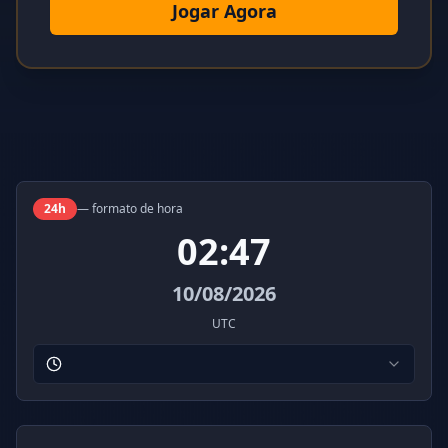
Jogar Agora
24h
— formato de hora
02:47
10/08/2026
UTC