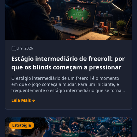
Jul 9, 2026
Estágio intermediário de freeroll: por
que os blinds começam a pressionar
O estágio intermediário de um freeroll é o momento
em que o jogo começa a mudar. Para um iniciante, é
frequentemente o estágio intermediário que se torna o
primeiro grande desafio.
Leia Mais
Estratégia