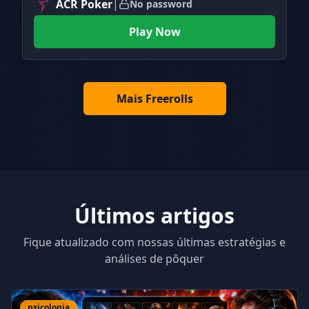
ACR Poker
|
No password
Play Now
Mais Freerolls
Últimos artigos
Fique atualizado com nossas últimas estratégias e
análises de pôquer
psicologia