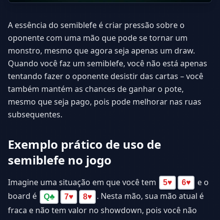
A essência do semiblefe é criar pressão sobre o
oponente com uma mão que pode se tornar um
monstro, mesmo que agora seja apenas um draw.
Quando você faz um semiblefe, você não está apenas
tentando fazer o oponente desistir das cartas – você
também mantém as chances de ganhar o pote,
mesmo que seja pago, pois pode melhorar nas ruas
subsequentes.
Exemplo prático de uso de
semiblefe no jogo
Imagine uma situação em que você tem
e o
5
♥
6
♥
board é
. Nesta mão, sua mão atual é
Q
♣
7
♥
8
♥
fraca e não tem valor no showdown, pois você não