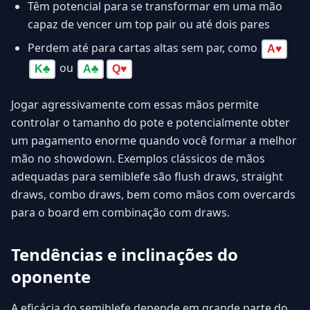
Têm potencial para se transformar em uma mão
capaz de vencer um top pair ou até dois pares
Perdem até para cartas altas sem par, como
A
♥
ou
K
♣
A
♣
Q
♥
Jogar agressivamente com essas mãos permite
controlar o tamanho do pote e potencialmente obter
um pagamento enorme quando você formar a melhor
mão no showdown. Exemplos clássicos de mãos
adequadas para semiblefe são flush draws, straight
draws, combo draws, bem como mãos com overcards
para o board em combinação com draws.
Tendências e inclinações do
oponente
A eficácia do semiblefe depende em grande parte do