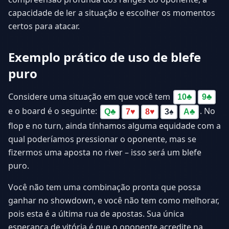
capacidade de ler a situação e escolher os momentos
certos para atacar.
Exemplo prático de uso de blefe
puro
Considere uma situação em que você tem
10
♣
9
♣
e o board é o seguinte:
. No
Q
♣
7
♥
8
♥
3
♠
A
♣
flop e no turn, ainda tínhamos alguma equidade com a
qual poderíamos pressionar o oponente, mas se
fizermos uma aposta no river – isso será um blefe
puro.
Você não tem uma combinação pronta que possa
ganhar no showdown, e você não tem como melhorar,
pois esta é a última rua de apostas. Sua única
esperança de vitória é que o oponente acredite na