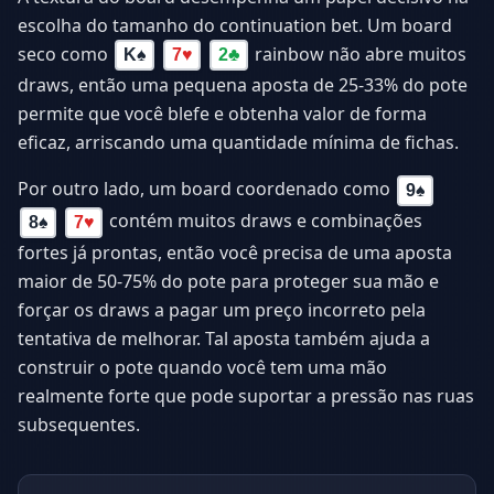
escolha do tamanho do continuation bet. Um board
seco como
rainbow não abre muitos
K
♠
7
♥
2
♣
draws, então uma pequena aposta de 25-33% do pote
permite que você blefe e obtenha valor de forma
eficaz, arriscando uma quantidade mínima de fichas.
Por outro lado, um board coordenado como
9
♠
contém muitos draws e combinações
8
♠
7
♥
fortes já prontas, então você precisa de uma aposta
maior de 50-75% do pote para proteger sua mão e
forçar os draws a pagar um preço incorreto pela
tentativa de melhorar. Tal aposta também ajuda a
construir o pote quando você tem uma mão
realmente forte que pode suportar a pressão nas ruas
subsequentes.