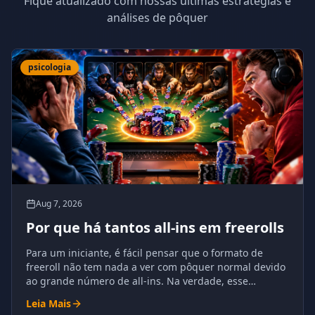
Fique atualizado com nossas últimas estratégias e
análises de pôquer
psicologia
Aug 7, 2026
Por que há tantos all-ins em freerolls
Para um iniciante, é fácil pensar que o formato de
freeroll não tem nada a ver com pôquer normal devido
ao grande número de all-ins. Na verdade, esse
fenômeno tem razões compreensíveis e é
Leia Mais
absolutamente natural para o pôquer.