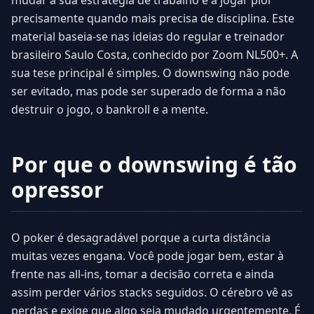
mudar a sua estratégia de trabalho e a jogar pior
precisamente quando mais precisa de disciplina. Este
material baseia-se nas ideias do regular e treinador
brasileiro Saulo Costa, conhecido por Zoom NL500+. A
sua tese principal é simples. O downswing não pode
ser evitado, mas pode ser superado de forma a não
destruir o jogo, o bankroll e a mente.
Por que o downswing é tão
opressor
O poker é desagradável porque a curta distância
muitas vezes engana. Você pode jogar bem, estar à
frente nas all-ins, tomar a decisão correta e ainda
assim perder vários stacks seguidos. O cérebro vê as
perdas e exige que algo seja mudado urgentemente. É