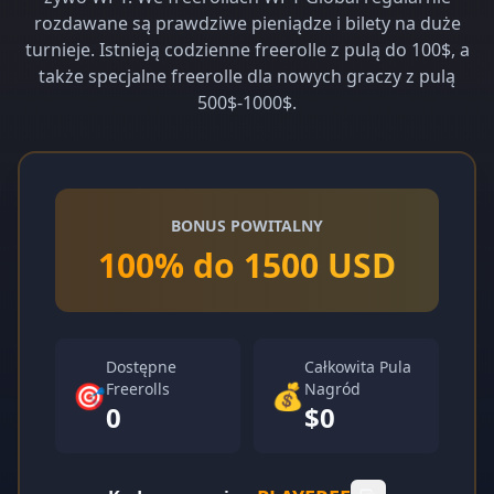
rozdawane są prawdziwe pieniądze i bilety na duże
turnieje. Istnieją codzienne freerolle z pulą do 100$, a
także specjalne freerolle dla nowych graczy z pulą
500$-1000$.
BONUS POWITALNY
100% do 1500 USD
Dostępne
Całkowita Pula
🎯
💰
Freerolls
Nagród
0
$
0