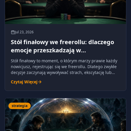
Jul 23, 2026
Stół finałowy we freerollu: dlaczego
emocje przeszkadzają w
podejmowaniu decyzji
Stół finałowy to moment, o którym marzy prawie każdy
nowicjusz, rejestrując się we freerollu. Dlatego zwykłe
decyzje zaczynają wywoływać strach, ekscytację lub
nadmierną pewność siebie.
Czytaj Więcej
strategia