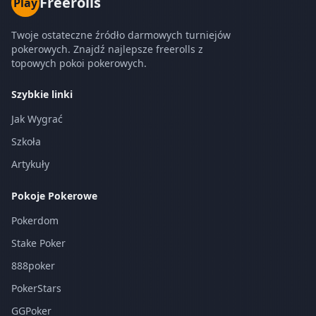
Freerolls
Play
Twoje ostateczne źródło darmowych turniejów
pokerowych. Znajdź najlepsze freerolls z
topowych pokoi pokerowych.
Szybkie linki
Jak Wygrać
Szkoła
Artykuły
Pokoje Pokerowe
Pokerdom
Stake Poker
888poker
PokerStars
GGPoker