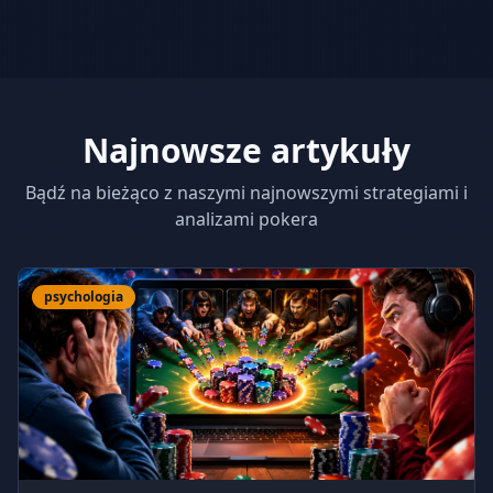
Najnowsze artykuły
Bądź na bieżąco z naszymi najnowszymi strategiami i
analizami pokera
psychologia