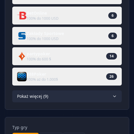
BetOnline
6
100% do 1000 USD
Zakłady Sportowe
6
100% do 1000 USD
partypoker
14
100% do 600 $
888Poker
26
100% aż do 1.000$
Pokaż więcej
(
9
)
Typ gry