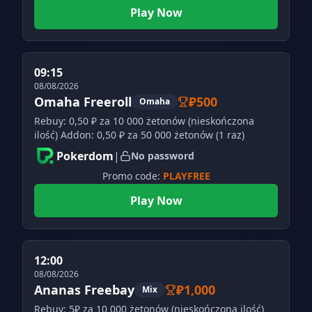
Play Now
09:15
08/08/2026
Omaha Freeroll
₽500
Omaha
Rebuy: 0,50 ₽ za 10 000 żetonów (nieskończona
ilość) Addon: 0,50 ₽ za 50 000 żetonów (1 raz)
Pokerdom
|
No password
Promo code:
PLAYFREE
Play Now
12:00
08/08/2026
Ananas Freebay
₽1,000
Mix
Rebuy: 5₽ za 10 000 żetonów (nieskończona ilość)