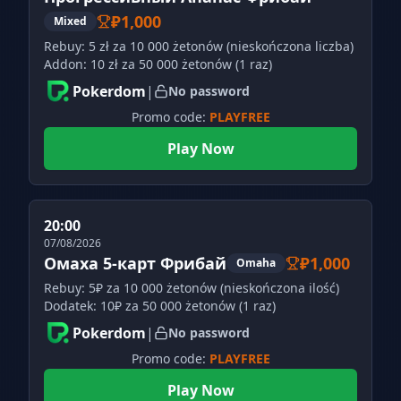
₽1,000
Mixed
Rebuy: 5 zł za 10 000 żetonów (nieskończona liczba)
Addon: 10 zł za 50 000 żetonów (1 raz)
Pokerdom
|
No password
Promo code:
PLAYFREE
Play Now
20:00
07/08/2026
Омаха 5-карт Фрибай
₽1,000
Omaha
Rebuy: 5₽ za 10 000 żetonów (nieskończona ilość)
Dodatek: 10₽ za 50 000 żetonów (1 raz)
Pokerdom
|
No password
Promo code:
PLAYFREE
Play Now