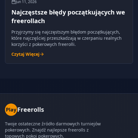
Jun 11, 2026
Najczęstsze błędy początkujących we
freerollach
Przyjrzymy się najczęstszym błędom początkujących,
które najczęściej przeszkadzają w czerpaniu realnych
korzyści z pokerowych freerolli.
Czytaj Więcej
Freerolls
Play
Twoje ostateczne źródło darmowych turniejów
pokerowych. Znajdź najlepsze freerolls z
topowych pokoi pokerowych.