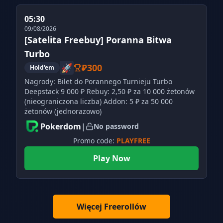
05:30
09/08/2026
[Satelita Freebuy] Poranna Bitwa
Turbo
🚀
₽300
Hold'em
Nagrody: Bilet do Porannego Turnieju Turbo
Deepstack 9 000 ₽ Rebuy: 2,50 ₽ za 10 000 żetonów
(nieograniczona liczba) Addon: 5 ₽ za 50 000
żetonów (jednorazowo)
Pokerdom
|
No password
Promo code:
PLAYFREE
Play Now
Więcej Freerollów