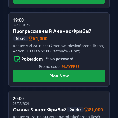
19:00
08/08/2026
Прогрессивный Ананас Фрибай
₽1,000
Mixed
Rebuy: 5 zł za 10 000 żetonów (nieskończona liczba)
Addon: 10 zł za 50 000 żetonów (1 raz)
Pokerdom
|
No password
Promo code:
PLAYFREE
Play Now
20:00
08/08/2026
Омаха 5-карт Фрибай
₽1,000
Omaha
Rebuy: 5₽ za 10 000 żetonów (nieskończona ilość)