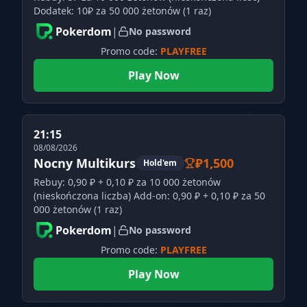
Dodatek: 10₽ za 50 000 żetonów (1 raz)
Pokerdom
|
No password
Promo code:
PLAYFREE
Play Now
21:15
08/08/2026
Nocny Multikurs
₽1,500
Hold'em
Rebuy: 0,90 ₽ + 0,10 ₽ za 10 000 żetonów
(nieskończona liczba) Add-on: 0,90 ₽ + 0,10 ₽ za 50
000 żetonów (1 raz)
Pokerdom
|
No password
Promo code:
PLAYFREE
Play Now