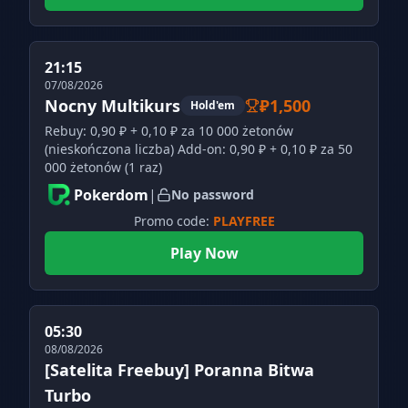
21:15
07/08/2026
Nocny Multikurs
₽1,500
Hold'em
Rebuy: 0,90 ₽ + 0,10 ₽ za 10 000 żetonów
(nieskończona liczba) Add-on: 0,90 ₽ + 0,10 ₽ za 50
000 żetonów (1 raz)
Pokerdom
|
No password
Promo code:
PLAYFREE
Play Now
05:30
08/08/2026
[Satelita Freebuy] Poranna Bitwa
Turbo