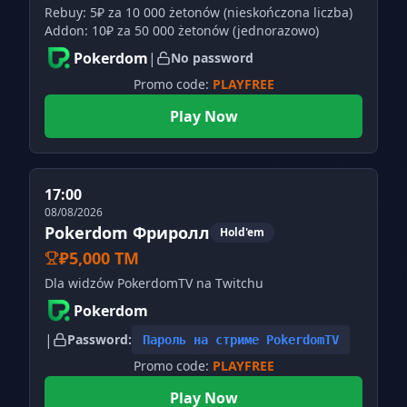
Rebuy: 5₽ za 10 000 żetonów (nieskończona liczba)
Addon: 10₽ za 50 000 żetonów (jednorazowo)
Pokerdom
|
No password
Promo code:
PLAYFREE
Play Now
17:00
08/08/2026
Pokerdom Фриролл
Hold'em
₽5,000 ТМ
Dla widzów PokerdomTV na Twitchu
Pokerdom
|
Password:
Пароль на стриме PokerdomTV
Promo code:
PLAYFREE
Play Now