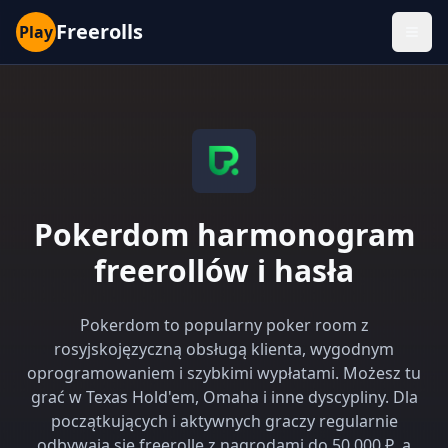
Freerolls
Play
Pokerdom harmonogram
freerollów i hasła
Pokerdom to popularny poker room z
rosyjskojęzyczną obsługą klienta, wygodnym
oprogramowaniem i szybkimi wypłatami. Możesz tu
grać w Texas Hold'em, Omaha i inne dyscypliny. Dla
początkujących i aktywnych graczy regularnie
odbywają się freerolle z nagrodami do 50 000 ₽, a