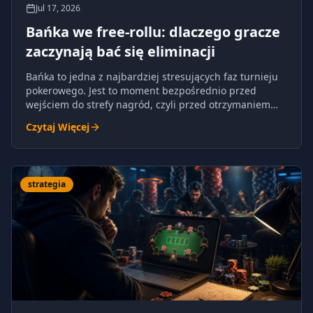
Jul 17, 2026
Bańka we free-rollu: dlaczego gracze
zaczynają bać się eliminacji
Bańka to jedna z najbardziej stresujących faz turnieju
pokerowego. Jest to moment bezpośrednio przed
wejściem do strefy nagród, czyli przed otrzymaniem
gwarantowanych pieniędzy.
Czytaj Więcej
strategia