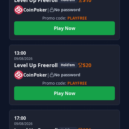
Level Up Freeroll
$10
CoinPoker
|
No password
Promo code:
PLAYFREE
Play Now
13:00
09/08/2026
Level Up Freeroll
$20
Hold'em
CoinPoker
|
No password
Promo code:
PLAYFREE
Play Now
17:00
09/08/2026