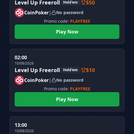
Level Up Freeroll
$50
Hold'em
CoinPoker
|
No password
Promo code:
PLAYFREE
Play Now
02:00
10/08/2026
Level Up Freeroll
$10
Hold'em
CoinPoker
|
No password
Promo code:
PLAYFREE
Play Now
13:00
10/08/2026