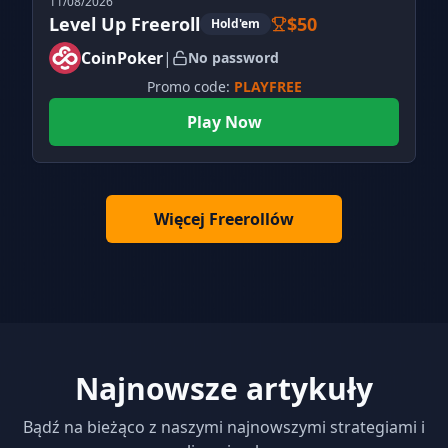
11/08/2026
Level Up Freeroll
$50
Hold'em
CoinPoker
|
No password
Promo code:
PLAYFREE
Play Now
Więcej Freerollów
Najnowsze artykuły
Bądź na bieżąco z naszymi najnowszymi strategiami i