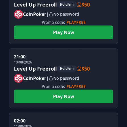
Level Up Freeroll
$50
Hold'em
CoinPoker
|
No password
Promo code:
PLAYFREE
Play Now
21:00
10/08/2026
Level Up Freeroll
$50
Hold'em
CoinPoker
|
No password
Promo code:
PLAYFREE
Play Now
02:00
11/08/2026