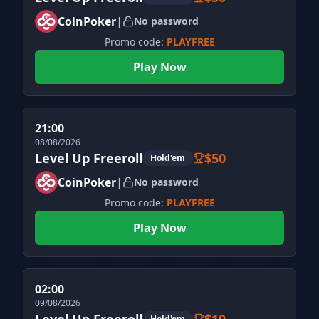
CoinPoker
|
No password
Promo code:
PLAYFREE
Play Now
21:00
08/08/2026
Level Up Freeroll
$50
Hold'em
CoinPoker
|
No password
Promo code:
PLAYFREE
Play Now
02:00
09/08/2026
Hold'em