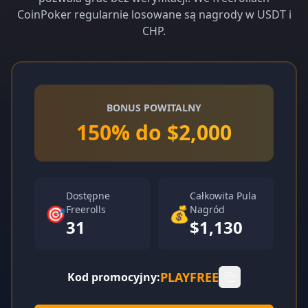
CoinPoker regularnie losowane są nagrody w USDT i
CHP.
BONUS POWITALNY
150% do $2,000
Dostępne
Całkowita Pula
🎯
💰
Freerolls
Nagród
31
$
1,130
PLAYFREE
Kod promocyjny: