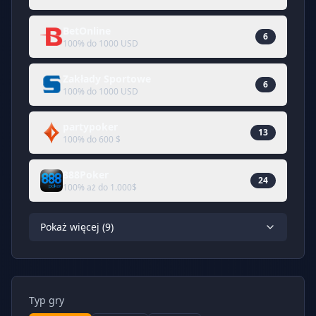
BetOnline
6
100% do 1000 USD
Zakłady Sportowe
6
100% do 1000 USD
partypoker
13
100% do 600 $
888Poker
24
100% aż do 1.000$
Pokaż więcej
(
9
)
Typ gry