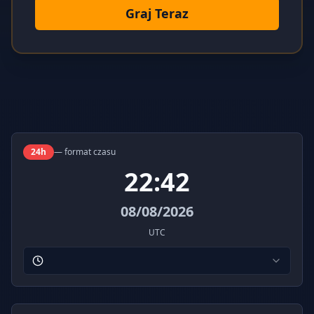
Graj Teraz
24h
— format czasu
22:42
08/08/2026
UTC