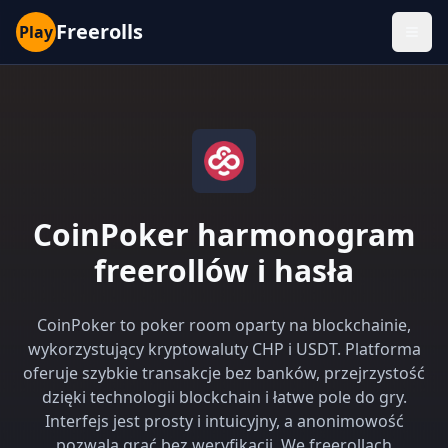
Freerolls
Play
CoinPoker harmonogram
freerollów i hasła
CoinPoker to poker room oparty na blockchainie,
wykorzystujący kryptowaluty CHP i USDT. Platforma
oferuje szybkie transakcje bez banków, przejrzystość
dzięki technologii blockchain i łatwe pole do gry.
Interfejs jest prosty i intuicyjny, a anonimowość
pozwala grać bez weryfikacji. We freerollach