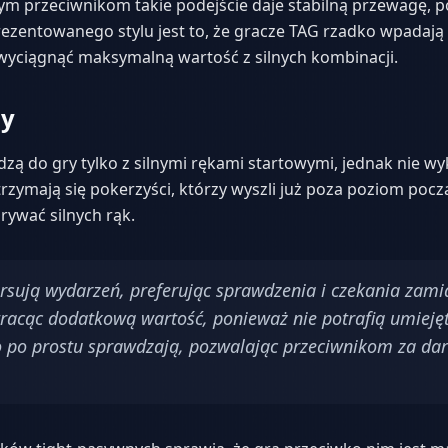
m przeciwnikom takie podejście daje stabilną przewagę, 
rezentowanego stylu jest to, że gracze TAG rzadko wpadają 
m wyciągnąć maksymalną wartość z silnych kombinacji.
ny
zą do gry tylko z silnymi rękami startowymi, jednak nie wy
 trzymają się pokerzyści, którzy wyszli już poza poziom pocz
grywać silnych rąk.
orsują wydarzeń, preferując sprawdzenia i czekania zami
tracąc dodatkową wartość, ponieważ nie potrafią umieję
to po prostu sprawdzają, pozwalając przeciwnikom za da