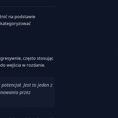
żnić na podstawie
o kategoryzować
agresywnie, często stosując
k do wejścia w rozdanie.
potencjał. Jest to jeden z
anowania przez