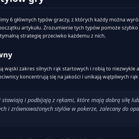
my 6 głównych typów graczy, z których każdy można wyró
oczątku artykułu. Zrozumienie tych typów pomoże szybk
tymalną strategię przeciwko każdemu z nich.
ywny
 wąski zakres silnych rąk startowych i robią to niezwykle 
zeciwnicy koncentrują się na jakości i unikają wątpliwych rą
stawiają i podbijają z rękami, które mają dobrą siłę lub 
ch i zrównoważonych stylów w pokerze, zalecany do op