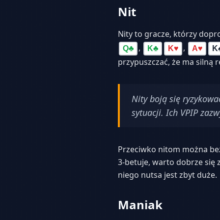
Nit
Nity to gracze, którzy dopr
,
,
Q
♣
K
♣
K
♥
A
♥
K
przypuszczać, że ma silną r
Nity boją się ryzykowa
sytuacji. Ich VPIP zaz
Przeciwko nitom można bezka
3-betuje, warto dobrze się
niego nutsa jest zbyt duże.
Maniak