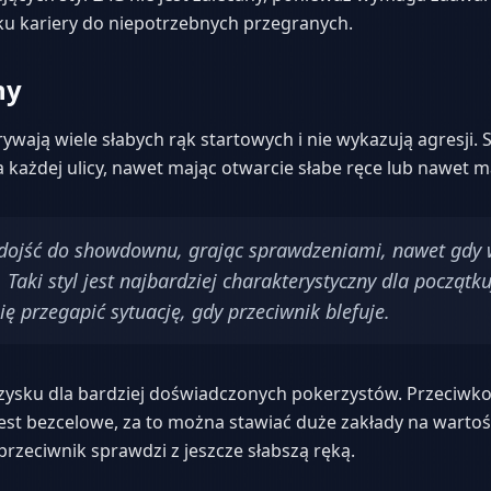
u kariery do niepotrzebnych przegranych.
ny
wają wiele słabych rąk startowych i nie wykazują agresji. S
 każdej ulicy, nawet mając otwarcie słabe ręce lub nawet 
ą dojść do showdownu, grając sprawdzeniami, nawet gdy 
 Taki styl jest najbardziej charakterystyczny dla początku
się przegapić sytuację, gdy przeciwnik blefuje.
m zysku dla bardziej doświadczonych pokerzystów. Przeciw
est bezcelowe, za to można stawiać duże zakłady na wartoś
przeciwnik sprawdzi z jeszcze słabszą ręką.