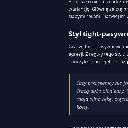
Przeciwko niedoświadczony
wariancję. Główną zaletą p
słabymi rękami i łatwiej i
Styl tight-pasyw
Gracze tight-pasywni wchod
agresji. Z reguły tego stylu
nauczyli się umiejętnie roz
Tacy przeciwnicy nie f
Tracą dużo pieniędzy, 
mają silną rękę, częs
karty.