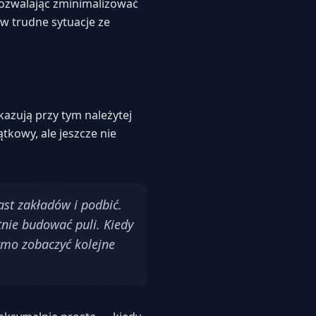
pozwalając zminimalizować
w trudne sytuacje ze
kazują przy tym należytej
ątkowy, ale jeszcze nie
ast zakładów i podbić.
tnie budować puli. Kiedy
rmo zobaczyć kolejne