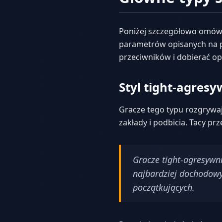
Poniżej szczegółowo omówi
parametrów opisanych na p
przeciwników i dobierać op
Styl tight-agres
Gracze tego typu rozgrywają
zakłady i podbicia. Tacy pr
Gracze tight-agresywni 
najbardziej dochodowy
początkujących.