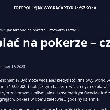
FREEROLLY
JAK WYGRAĆ
ARTYKUŁY
SZKOŁA
ra
Jak zarabiać na pokerze – czy warto zacząć?
biać na pokerze – c
ember 12, 2025
jonalnie? Być może widziałeś kiedyś stół finałowy World Se
niu 1 000 000 $, tak jak tym facetom w ciemnych okularach
tarym znajomym – miłym, ale niezbyt mądrym facecie – który 
y, grając w pokera w domu zaledwie 3 godziny dziennie.
czegoś nowego, albo po prostu nudzisz się na wakacjach i 