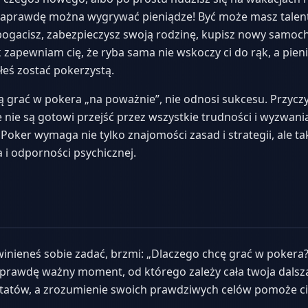
 naprawdę można wygrywać pieniądze! Być może masz talent
ogacisz, zabezpieczysz swoją rodzinę, kupisz nowy samoch
 zapewniam cię, że ryba sama nie wskoczy ci do rąk, a pien
łeś zostać pokerzystą.
ą grać w pokera „na poważnie”, nie odnosi sukcesu. Przyczyn
 że nie są gotowi przejść przez wszystkie trudności i wyzwan
 Poker wymaga nie tylko znajomości zasad i strategii, ale ta
i odporności psychicznej.
r
inieneś sobie zadać, brzmi: „Dlaczego chcę grać w pokera?”
naprawdę ważny moment, od którego zależy cała twoja dals
tatów, a zrozumienie swoich prawdziwych celów pomoże ci