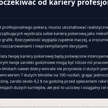
oczekiwać od kariery profesj
t profesjonalnego pokera, musisz ukształtować realistyczn
początkujących wyobraża sobie karierę pokerową jako niekoń
ny grafik. Rzeczywistość wygląda zupełnie inaczej, a zrozu
 rozczarowaniami i nieprzemyślanymi decyzjami.
 lata twojej kariery pokerowej będą poświęcone intensywnej
którym twoje zarobki godzinowe mogą być niższe niż pracown
limitach nawet dobry winrate nie przyniesie ci dużych pien
winrate'em 7 dużych blindów na 100 rozdań, grając jednocze
zinę, zarobi około 4,2 $ na godzinę przed opłaceniem rake'
misjach dużych turniejów, ale jest to uczciwy i osiągalny ce