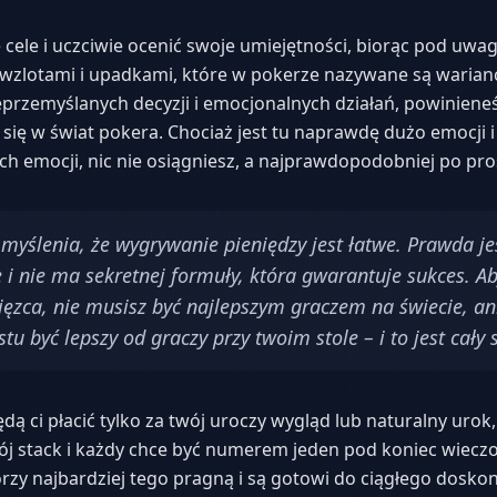
 cele i uczciwie ocenić swoje umiejętności, biorąc pod uwag
 wzlotami i upadkami, które w pokerze nazywane są wariancją
przemyślanych decyzji i emocjonalnych działań, powiniene
się w świat pokera. Chociaż jest tu naprawdę dużo emocji i a
h emocji, nic nie osiągniesz, a najprawdopodobniej po pros
yślenia, że wygrywanie pieniędzy jest łatwe. Prawda je
 i nie ma sekretnej formuły, która gwarantuje sukces. Ab
ęzca, nie musisz być najlepszym graczem na świecie, a
tu być lepszy od graczy przy twoim stole – i to jest cały
 będą ci płacić tylko za twój uroczy wygląd lub naturalny urok
ój stack i każdy chce być numerem jeden pod koniec wieczo
rzy najbardziej tego pragną i są gotowi do ciągłego doskona