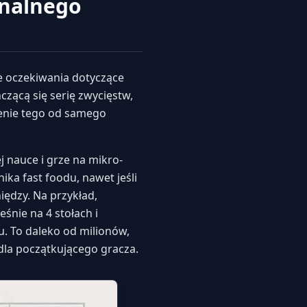
onalnego
e oczekiwania dotyczące
czącą się serię zwycięstw,
mienie tego od samego
 nauce i grze na mikro-
ika fast foodu, nawet jeśli
iędzy. Na przykład,
śnie na 4 stołach i
u. To daleko od milionów,
l dla początkującego gracza.