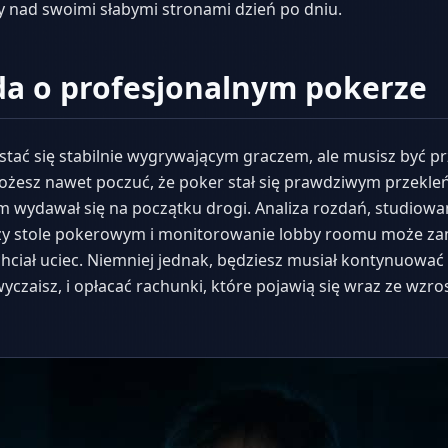
y nad swoimi słabymi stronami dzień po dniu.
a o profesjonalnym pokerze
 stać się stabilnie wygrywającym graczem, ale musisz być 
ożesz nawet poczuć, że poker stał się prawdziwym przekleń
m wydawał się na początku drogi. Analiza rozdań, studiowa
zy stole pokerowym i monitorowanie lobby roomu może za
chciał uciec. Niemniej jednak, będziesz musiał kontynuować 
zwyczaisz, i opłacać rachunki, które pojawią się wraz ze w