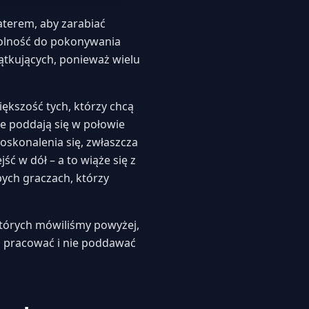
aterem, aby zarabiać
zdolność do pokonywania
ątkujących, ponieważ wielu
iększość tych, którzy chcą
że poddają się w połowie
oskonalenia się, zwłaszcza
ć w dół – a to wiąże się z
ych graczach, którzy
 których mówiliśmy powyżej,
ko pracować i nie poddawać