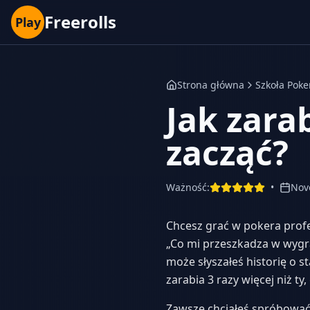
Freerolls
Play
Strona główna
Szkoła Poke
Jak zara
zacząć?
Ważność
:
•
Nov
Chcesz grać w pokera profes
„Co mi przeszkadza w wygra
może słyszałeś historię o s
zarabia 3 razy więcej niż t
Zawsze chciałeś spróbować 