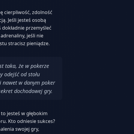
ę cierpliwość, zdolność
. Jeśli jesteś osobą
ś dokładnie przemyśleć
drenaliny, jeśli nie
tu stracisz pieniądze.
st taka, że w pokerze
y odejść od stołu
ni nawet w danym poker
 sekret dochodowej gry.
, to jesteś w głębokim
ru. Kto odniesie sukces?
lenia swojej gry,