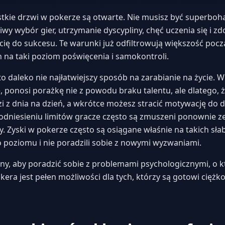
stkie drzwi w pokerze są otwarte. Nie musisz być superboh
iwy wybór gier, utrzymanie dyscypliny, chęć uczenia się i 
ę do sukcesu. Te warunki już odfiltrowują większość pocz
h na taki poziom poświęcenia i samokontroli.
to daleko nie najłatwiejszy sposób na zarabianie na życie. W
 ponosi porażkę nie z powodu braku talentu, ale dlatego, 
zi z dnia na dzień, a wkrótce możesz stracić motywację do d
dniesieniu limitów gracze często są zmuszeni ponownie zejś
Zyski w pokerze często są osiągane właśnie na takich słab
o poziomu i nie poradzili sobie z nowymi wyzwaniami.
silny, aby poradzić sobie z problemami psychologicznymi, o
okera jest pełen możliwości dla tych, którzy są gotowi cięż