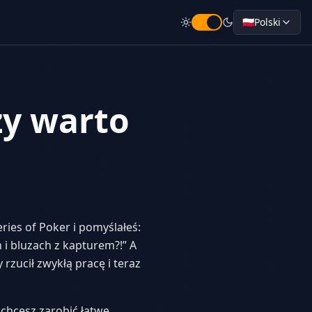
🇵🇱
Polski
zy warto
ries of Poker i pomyślałeś:
 i bluzach z kapturem?!” A
rzucił zwykłą pracę i teraz
chcesz zarobić łatwe