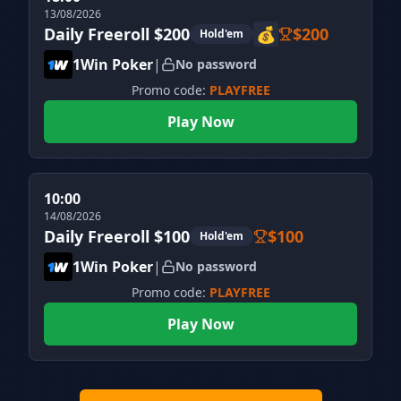
13/08/2026
Daily Freeroll $200
💰
$200
Hold'em
1Win Poker
|
No password
Promo code:
PLAYFREE
Play Now
10:00
14/08/2026
Daily Freeroll $100
$100
Hold'em
1Win Poker
|
No password
Promo code:
PLAYFREE
Play Now