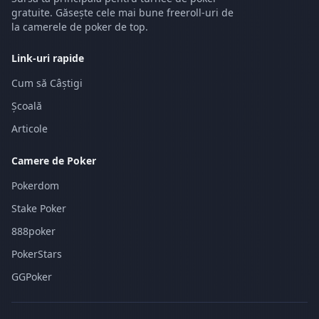
gratuite. Găsește cele mai bune freeroll-uri de
la camerele de poker de top.
Link-uri rapide
Cum să Câștigi
Școală
Articole
Camere de Poker
Pokerdom
Stake Poker
888poker
PokerStars
GGPoker