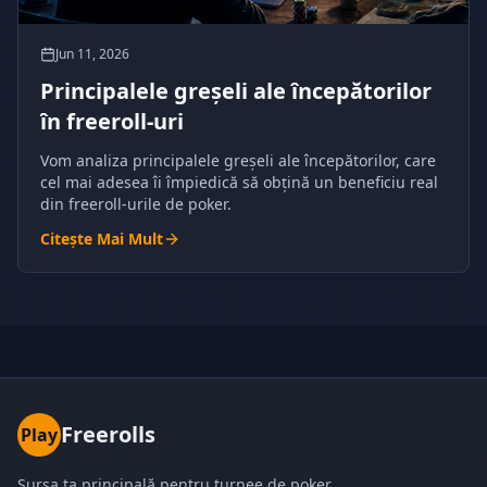
Jun 11, 2026
Principalele greșeli ale începătorilor
în freeroll-uri
Vom analiza principalele greșeli ale începătorilor, care
cel mai adesea îi împiedică să obțină un beneficiu real
din freeroll-urile de poker.
Citește Mai Mult
Freerolls
Play
Sursa ta principală pentru turnee de poker