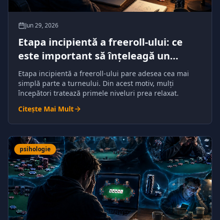
Jun 29, 2026
Etapa incipientă a freeroll-ului: ce
este important să înțeleagă un
începător
Etapa incipientă a freeroll-ului pare adesea cea mai
simplă parte a turneului. Din acest motiv, mulți
începători tratează primele niveluri prea relaxat.
Citește Mai Mult
psihologie