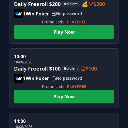
Daily Freeroll $200
💰
$200
Hold'em
1Win Poker
|
No password
Promo code:
PLAYFREE
Play Now
10:00
10/08/2026
Daily Freeroll $100
$100
Hold'em
1Win Poker
|
No password
Promo code:
PLAYFREE
Play Now
14:00
10/08/2026