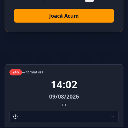
Joacă Acum
24h
— format oră
14:02
09/08/2026
UTC