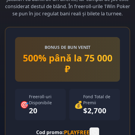
considerat destul de blând. În freeroll-urile 1Win Poker
se pun în joc regulat bani reali și bilete la turnee.
BONUS DE BUN VENIT
500% până la 75 000
₽
Freeroll-uri
Fond Total de
🎯
💰
Disponibile
Premii
20
$
2,700
PLAYFREE
Cod promo: