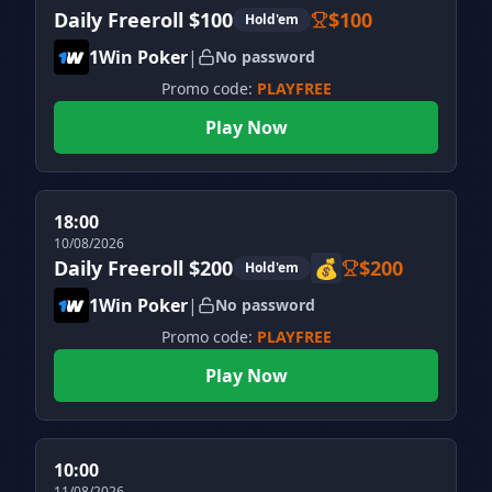
Daily Freeroll $100
$100
Hold'em
1Win Poker
|
No password
Promo code:
PLAYFREE
Play Now
18:00
10/08/2026
Daily Freeroll $200
💰
$200
Hold'em
1Win Poker
|
No password
Promo code:
PLAYFREE
Play Now
10:00
11/08/2026