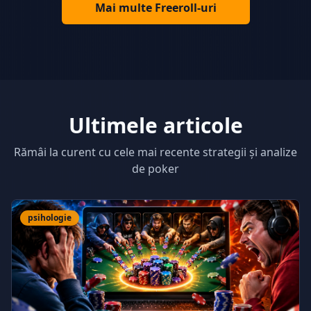
Mai multe Freeroll-uri
Ultimele articole
Rămâi la curent cu cele mai recente strategii și analize
de poker
psihologie