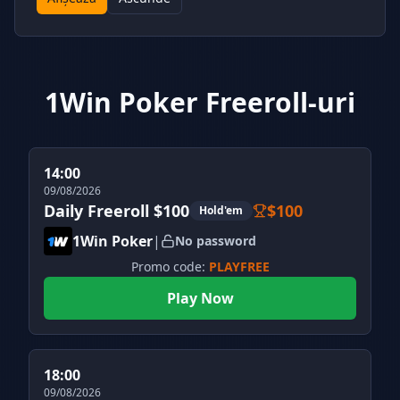
1Win Poker Freeroll-uri
14:00
09/08/2026
Daily Freeroll $100
$100
Hold'em
1Win Poker
|
No password
Promo code:
PLAYFREE
Play Now
18:00
09/08/2026