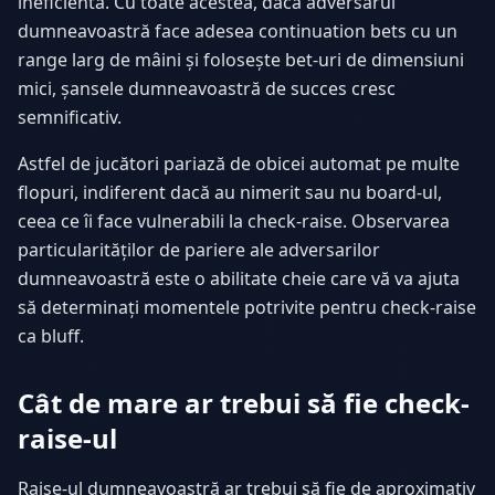
ineficientă. Cu toate acestea, dacă adversarul
dumneavoastră face adesea continuation bets cu un
range larg de mâini și folosește bet-uri de dimensiuni
mici, șansele dumneavoastră de succes cresc
semnificativ.
Astfel de jucători pariază de obicei automat pe multe
flopuri, indiferent dacă au nimerit sau nu board-ul,
ceea ce îi face vulnerabili la check-raise. Observarea
particularităților de pariere ale adversarilor
dumneavoastră este o abilitate cheie care vă va ajuta
să determinați momentele potrivite pentru check-raise
ca bluff.
Cât de mare ar trebui să fie check-
raise-ul
Raise-ul dumneavoastră ar trebui să fie de aproximativ