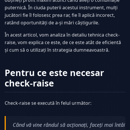
obțineți profit maxim atunci când aveți o combinație
puternică. În ciuda puterii acestui instrument, mulți
jucători fie îl folosesc prea rar, fie îl aplică incorect,
ratând oportunități de a-și mări câștigurile.
În acest articol, vom analiza în detaliu tehnica check-
raise, vom explica ce este, de ce este atât de eficientă
și cum să o utilizați în strategia dumneavoastră.
Pentru ce este necesar
check-raise
Check-raise se execută în felul următor:
Când vă vine rândul să acționați, faceți mai întâi