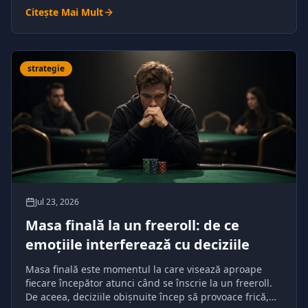
fenomen are motive clare și sunt absolut naturale
Citește Mai Mult
pentru poker.
strategie
Jul 23, 2026
Masa finală la un freeroll: de ce
emoțiile interferează cu deciziile
Masa finală este momentul la care visează aproape
fiecare începător atunci când se înscrie la un freeroll.
De aceea, deciziile obișnuite încep să provoace frică,