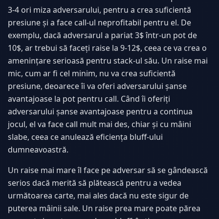
3-4 ori miza adversarului, pentru a crea suficientă
presiune și a face call-ul neprofitabil pentru el. De
exemplu, dacă adversarul a pariat 3$ într-un pot de
10$, ar trebui să faceți raise la 9-12$, ceea ce va crea o
amenințare serioasă pentru stack-ul său. Un raise mai
mic, cum ar fi cel minim, nu va crea suficientă
presiune, deoarece îi va oferi adversarului șanse
avantajoase la pot pentru call. Când îi oferiți
adversarului șanse avantajoase pentru a continua
jocul, el va face call mult mai des, chiar și cu mâini
slabe, ceea ce anulează eficiența bluff-ului
dumneavoastră.
Un raise mai mare îl face pe adversar să se gândească
serios dacă merită să plătească pentru a vedea
următoarea carte, mai ales dacă nu este sigur de
puterea mâinii sale. Un raise prea mare poate părea