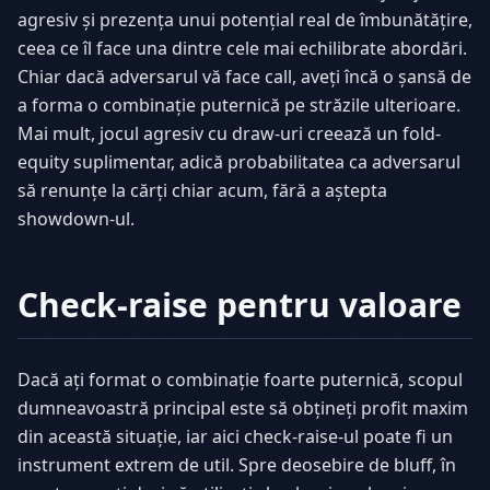
agresiv și prezența unui potențial real de îmbunătățire,
ceea ce îl face una dintre cele mai echilibrate abordări.
Chiar dacă adversarul vă face call, aveți încă o șansă de
a forma o combinație puternică pe străzile ulterioare.
Mai mult, jocul agresiv cu draw-uri creează un fold-
equity suplimentar, adică probabilitatea ca adversarul
să renunțe la cărți chiar acum, fără a aștepta
showdown-ul.
Check-raise pentru valoare
Dacă ați format o combinație foarte puternică, scopul
dumneavoastră principal este să obțineți profit maxim
din această situație, iar aici check-raise-ul poate fi un
instrument extrem de util. Spre deosebire de bluff, în