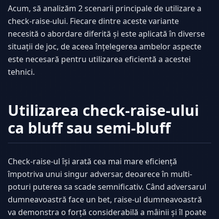
Acum, să analizăm 2 scenarii principale de utilizare a
check-raise-ului. Fiecare dintre aceste variante
necesită o abordare diferită și este aplicată în diverse
situații de joc, de aceea înțelegerea ambelor aspecte
este necesară pentru utilizarea eficientă a acestei
tehnici.
Utilizarea check-raise-ului
ca bluff sau semi-bluff
Check-raise-ul își arată cea mai mare eficiență
împotriva unui singur adversar, deoarece în multi-
poturi puterea sa scade semnificativ. Când adversarul
dumneavoastră face un bet, raise-ul dumneavoastră
va demonstra o forță considerabilă a mâinii și îl poate