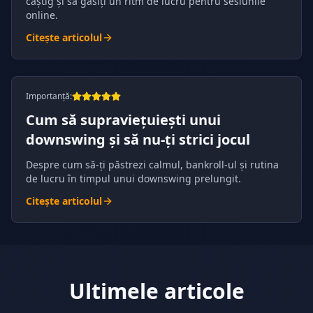
câștig și să găsiți un ritm de lucru pentru sesiunile
online.
Citește articolul
Importanță
:
Cum să supraviețuiești unui
downswing și să nu-ți strici jocul
Despre cum să-ți păstrezi calmul, bankroll-ul și rutina
de lucru în timpul unui downswing prelungit.
Citește articolul
Ultimele articole