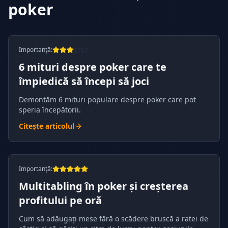
poker
Importanță
:
6 mituri despre poker care te
împiedică să începi să joci
Demontăm 6 mituri populare despre poker care pot
speria începătorii.
Citește articolul
Importanță
:
Multitabling în poker și creșterea
profitului pe oră
Cum să adăugați mese fără o scădere bruscă a ratei de