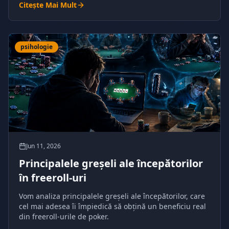
Citește Mai Mult
psihologie
Jun 11, 2026
Principalele greșeli ale începătorilor
în freeroll-uri
Vom analiza principalele greșeli ale începătorilor, care
cel mai adesea îi împiedică să obțină un beneficiu real
din freeroll-urile de poker.