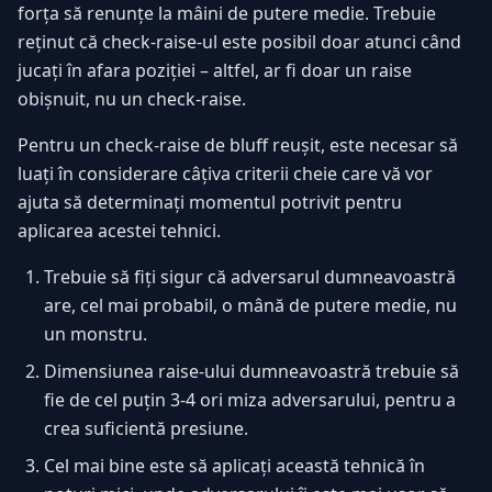
forța să renunțe la mâini de putere medie. Trebuie
reținut că check-raise-ul este posibil doar atunci când
jucați în afara poziției – altfel, ar fi doar un raise
obișnuit, nu un check-raise.
Pentru un check-raise de bluff reușit, este necesar să
luați în considerare câțiva criterii cheie care vă vor
ajuta să determinați momentul potrivit pentru
aplicarea acestei tehnici.
Trebuie să fiți sigur că adversarul dumneavoastră
are, cel mai probabil, o mână de putere medie, nu
un monstru.
Dimensiunea raise-ului dumneavoastră trebuie să
fie de cel puțin 3-4 ori miza adversarului, pentru a
crea suficientă presiune.
Cel mai bine este să aplicați această tehnică în