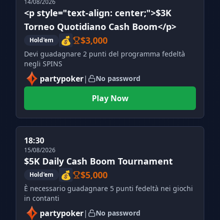
14/08/2026
<p style="text-align: center;">$3K
Torneo Quotidiano Cash Boom</p>
💰
$3,000
Hold'em
Devi guadagnare 2 punti del programma fedeltà
negli SPINS
partypoker
|
No password
Play Now
18:30
15/08/2026
$5K Daily Cash Boom Tournament
💰
$5,000
Hold'em
È necessario guadagnare 5 punti fedeltà nei giochi
in contanti
partypoker
|
No password