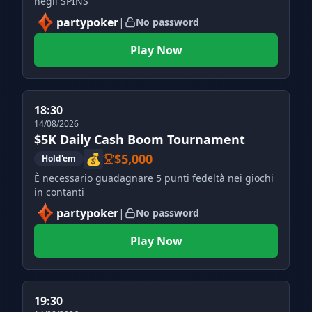
negli SPINS
partypoker
|
No password
Play Now
18:30
14/08/2026
$5K Daily Cash Boom Tournament
💰
$5,000
Hold'em
È necessario guadagnare 5 punti fedeltà nei giochi
in contanti
partypoker
|
No password
Play Now
19:30