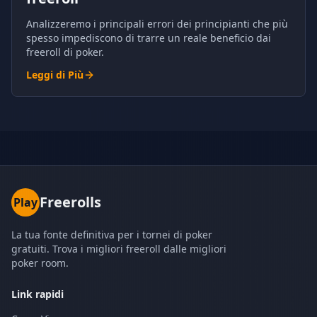
Analizzeremo i principali errori dei principianti che più
spesso impediscono di trarre un reale beneficio dai
freeroll di poker.
Leggi di Più
Freerolls
Play
La tua fonte definitiva per i tornei di poker
gratuiti. Trova i migliori freeroll dalle migliori
poker room.
Link rapidi