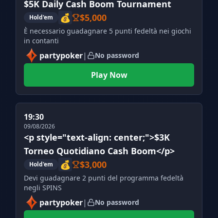
$5K Daily Cash Boom Tournament
💰
$5,000
Hold'em
È necessario guadagnare 5 punti fedeltà nei giochi
in contanti
partypoker
|
No password
Play Now
19:30
09/08/2026
<p style="text-align: center;">$3K
Torneo Quotidiano Cash Boom</p>
💰
$3,000
Hold'em
Devi guadagnare 2 punti del programma fedeltà
negli SPINS
partypoker
|
No password