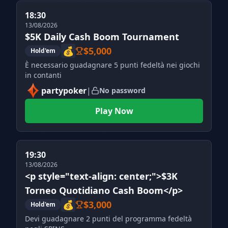
18:30
13/08/2026
$5K Daily Cash Boom Tournament
💰
$5,000
Hold'em
È necessario guadagnare 5 punti fedeltà nei giochi
in contanti
partypoker
|
No password
Play Now
19:30
13/08/2026
<p style="text-align: center;">$3K
Torneo Quotidiano Cash Boom</p>
💰
$3,000
Hold'em
Devi guadagnare 2 punti del programma fedeltà