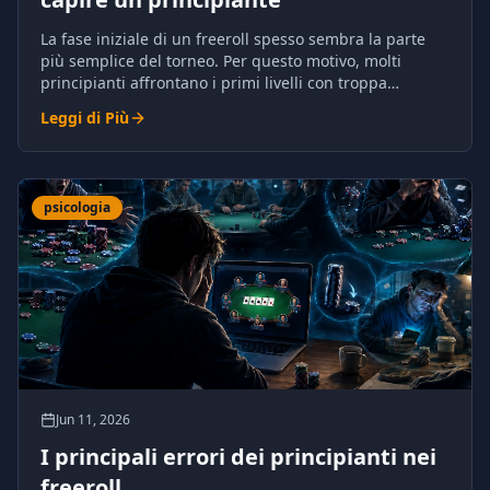
La fase iniziale di un freeroll spesso sembra la parte
più semplice del torneo. Per questo motivo, molti
principianti affrontano i primi livelli con troppa
leggerezza.
Leggi di Più
psicologia
Jun 11, 2026
I principali errori dei principianti nei
freeroll