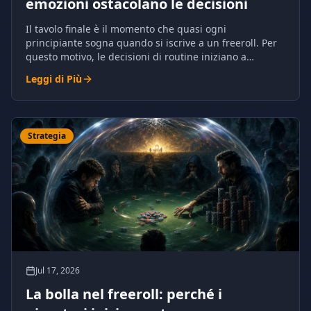
emozioni ostacolano le decisioni
Il tavolo finale è il momento che quasi ogni
principiante sogna quando si iscrive a un freeroll. Per
questo motivo, le decisioni di routine iniziano a
provocare paura, eccitazione o eccessiva sicurezza.
Leggi di Più
Strategia
Jul 17, 2026
La bolla nel freeroll: perché i