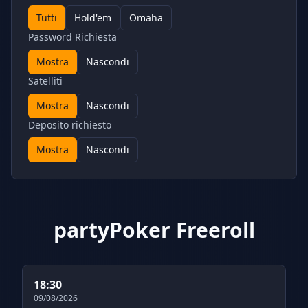
Tutti
Hold'em
Omaha
Password Richiesta
Mostra
Nascondi
Satelliti
Mostra
Nascondi
Deposito richiesto
Mostra
Nascondi
partyPoker Freeroll
18:30
09/08/2026