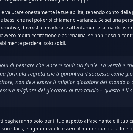
ari e valutare onestamente le tue abilità, tenendo conto della 
lti e bassi che nel poker si chiamano varianza. Se sei una pers
i emotive, dovresti considerare attentamente la tua decisi
davvero molta eccitazione e adrenalina, se non riesci a cont
babilmente perderai solo soldi.
la di pensare che vincere soldi sia facile. La verità è ch
una formula segreta che ti garantirà il successo come gioc
citore, non devi essere il miglior giocatore del mondo o 
ssere migliore dei giocatori al tuo tavolo – questo è il 
i pagheranno solo per il tuo aspetto affascinante o il tuo ca
 suo stack, e ognuno vuole essere il numero uno alla fine de