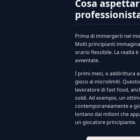
Cosa aspettar
professionist
Prima di immergerti nel mon
Molti principianti immaginan
orario flessibile. La realtà 
avventate.
I primi mesi, o addirittura 
gioco ai microlimiti. Questo
lavoratore di fast food, an
soldi. Ad esempio, un ottim
contemporaneamente e gioca
lontano dai milioni che app
un giocatore principiante.