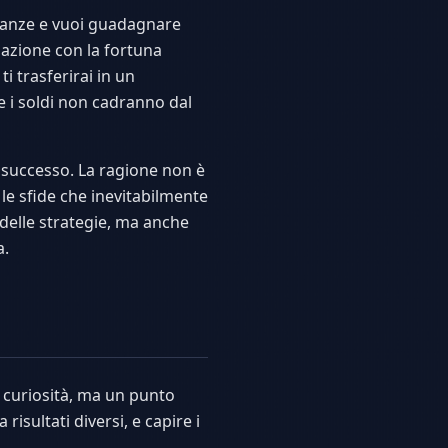
canze e vuoi guadagnare
inazione con la fortuna
i trasferirai in un
 e i soldi non cadranno dal
successo. La ragione non è
 le sfide che inevitabilmente
 delle strategie, ma anche
a.
 curiosità, ma un punto
isultati diversi, e capire i