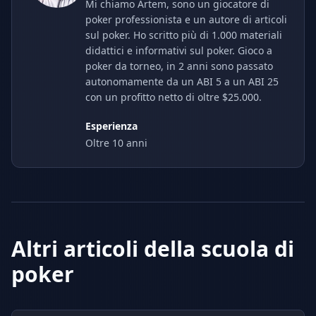
Mi chiamo Artem, sono un giocatore di
poker professionista e un autore di articoli
sul poker. Ho scritto più di 1.000 materiali
didattici e informativi sul poker. Gioco a
poker da torneo, in 2 anni sono passato
autonomamente da un ABI 5 a un ABI 25
con un profitto netto di oltre $25.000.
Esperienza
Oltre 10 anni
Altri articoli della scuola di
poker