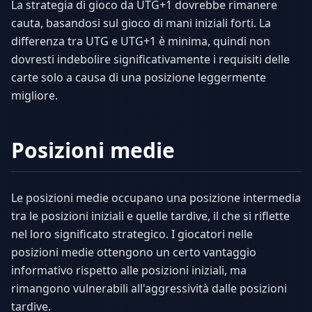
La strategia di gioco da UTG+1 dovrebbe rimanere
cauta, basandosi sul gioco di mani iniziali forti. La
differenza tra UTG e UTG+1 è minima, quindi non
dovresti indebolire significativamente i requisiti delle
carte solo a causa di una posizione leggermente
migliore.
Posizioni medie
Le posizioni medie occupano una posizione intermedia
tra le posizioni iniziali e quelle tardive, il che si riflette
nel loro significato strategico. I giocatori nelle
posizioni medie ottengono un certo vantaggio
informativo rispetto alle posizioni iniziali, ma
rimangono vulnerabili all'aggressività dalle posizioni
tardive.