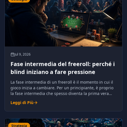
Jul 9, 2026
Fase intermedia del freeroll: perché i
blind iniziano a fare pressione
La fase intermedia di un freeroll è il momento in cui il
gioco inizia a cambiare. Per un principiante, è proprio
la fase intermedia che spesso diventa la prima vera
prova.
Leggi di Più
Strategia