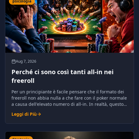
psicologia
Aug 7, 2026
Perché ci sono così tanti all-in nei
freeroll
Per un principiante è facile pensare che il formato dei
freeroll non abbia nulla a che fare con il poker normale
a causa dell'elevato numero di all-in. In realtà, questo
fenomeno ha ragioni comprensibili ed è assolutamente
Leggi di Più
naturale per il poker.