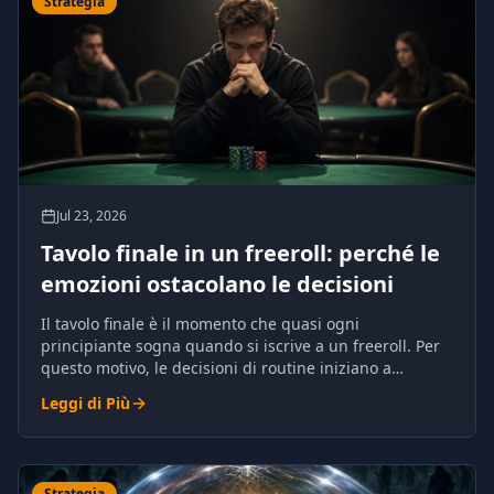
Strategia
Jul 23, 2026
Tavolo finale in un freeroll: perché le
emozioni ostacolano le decisioni
Il tavolo finale è il momento che quasi ogni
principiante sogna quando si iscrive a un freeroll. Per
questo motivo, le decisioni di routine iniziano a
provocare paura, eccitazione o eccessiva sicurezza.
Leggi di Più
Strategia