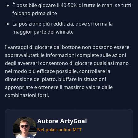
È possibile giocare il 40-50% di tutte le mani se tutti
foldano prima di te
La posizione più redditizia, dove si forma la
maggior parte del winrate
I vantaggi di giocare dal bottone non possono essere
sopravvalutati: le informazioni complete sulle azioni
degli avversari consentono di giocare qualsiasi mano
nel modo più efficace possibile, controllare la
dimensione del piatto, bluffare in situazioni
appropriate e ottenere il massimo valore dalle
combinazioni forti.
Autore
ArtyGoal
Nel poker online MTT