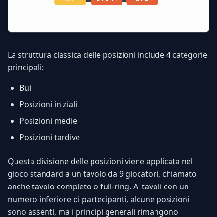
La struttura classica delle posizioni include 4 categorie
principali:
Bui
Posizioni iniziali
Posizioni medie
Posizioni tardive
Questa divisione delle posizioni viene applicata nel
gioco standard a un tavolo da 9 giocatori, chiamato
anche tavolo completo o full-ring. Ai tavoli con un
numero inferiore di partecipanti, alcune posizioni
sono assenti, ma i principi generali rimangono