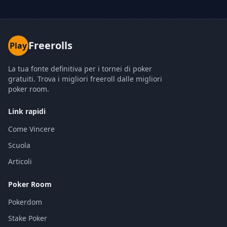
Freerolls
Play
La tua fonte definitiva per i tornei di poker
gratuiti. Trova i migliori freeroll dalle migliori
poker room.
Link rapidi
Come Vincere
Scuola
Articoli
Poker Room
Pokerdom
Stake Poker