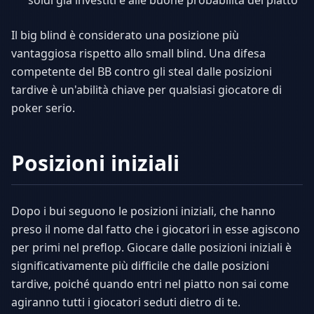
Il big blind è considerato una posizione più
vantaggiosa rispetto allo small blind. Una difesa
competente del BB contro gli steal dalle posizioni
tardive è un'abilità chiave per qualsiasi giocatore di
poker serio.
Posizioni iniziali
Dopo i bui seguono le posizioni iniziali, che hanno
preso il nome dal fatto che i giocatori in esse agiscono
per primi nel preflop. Giocare dalle posizioni iniziali è
significativamente più difficile che dalle posizioni
tardive, poiché quando entri nel piatto non sai come
agiranno tutti i giocatori seduti dietro di te.