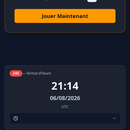
Jouer Maintenant
24h
— format d'heure
21:14
06/08/2026
UTC