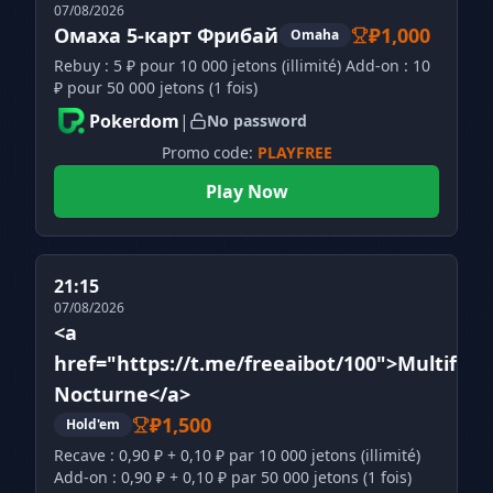
07/08/2026
Омаха 5-карт Фрибай
₽1,000
Omaha
Rebuy : 5 ₽ pour 10 000 jetons (illimité) Add-on : 10
₽ pour 50 000 jetons (1 fois)
Pokerdom
|
No password
Promo code:
PLAYFREE
Play Now
21:15
07/08/2026
<a
href="https://t.me/freeaibot/100">Multifree
Nocturne</a>
₽1,500
Hold'em
Recave : 0,90 ₽ + 0,10 ₽ par 10 000 jetons (illimité)
Add-on : 0,90 ₽ + 0,10 ₽ par 50 000 jetons (1 fois)