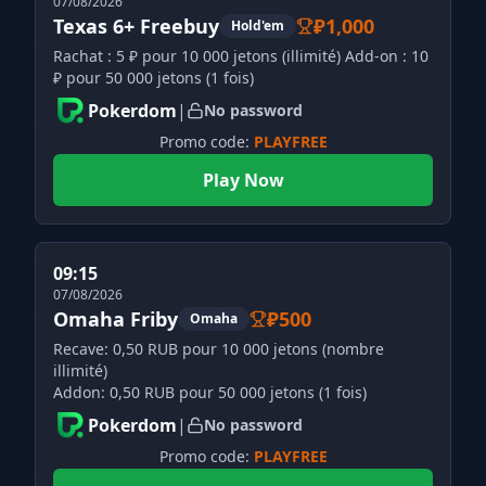
07/08/2026
Texas 6+ Freebuy
₽1,000
Hold'em
Rachat : 5 ₽ pour 10 000 jetons (illimité) Add-on : 10
₽ pour 50 000 jetons (1 fois)
Pokerdom
|
No password
Promo code:
PLAYFREE
Play Now
09:15
07/08/2026
Omaha Friby
₽500
Omaha
Recave: 0,50 RUB pour 10 000 jetons (nombre
illimité)
Addon: 0,50 RUB pour 50 000 jetons (1 fois)
Pokerdom
|
No password
Promo code:
PLAYFREE