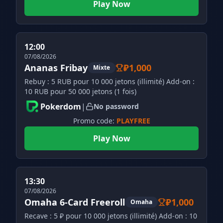
Play Now
12:00
07/08/2026
Ananas Fribay
₽1,000
Mixte
Rebuy : 5 RUB pour 10 000 jetons (illimité) Add-on :
10 RUB pour 50 000 jetons (1 fois)
Pokerdom
|
No password
Promo code:
PLAYFREE
Play Now
13:30
07/08/2026
Omaha 6-Card Freeroll
₽1,000
Omaha
Recave : 5 ₽ pour 10 000 jetons (illimité) Add-on : 10