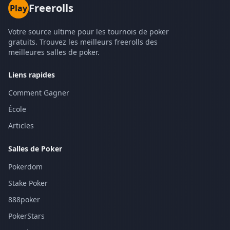
Freerolls
Play
Votre source ultime pour les tournois de poker
gratuits. Trouvez les meilleurs freerolls des
meilleures salles de poker.
Liens rapides
Comment Gagner
École
Articles
Salles de Poker
Pokerdom
Stake Poker
888poker
PokerStars