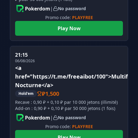
Pokerdom
|
No password
Promo code:
PLAYFREE
Play Now
21:15
06/08/2026
<a
href="https://t.me/freeaibot/100">Multifree
Nocturne</a>
₽1,500
Hold'em
Recave : 0,90 ₽ + 0,10 ₽ par 10 000 jetons (illimité)
Add-on : 0,90 ₽ + 0,10 ₽ par 50 000 jetons (1 fois)
Pokerdom
|
No password
Promo code:
PLAYFREE
Play Now