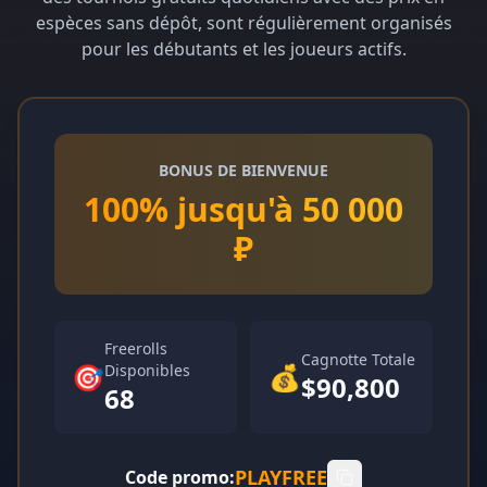
espèces sans dépôt, sont régulièrement organisés
pour les débutants et les joueurs actifs.
BONUS DE BIENVENUE
100% jusqu'à 50 000
₽
Freerolls
Cagnotte Totale
🎯
💰
Disponibles
$
90,800
68
PLAYFREE
Code promo: