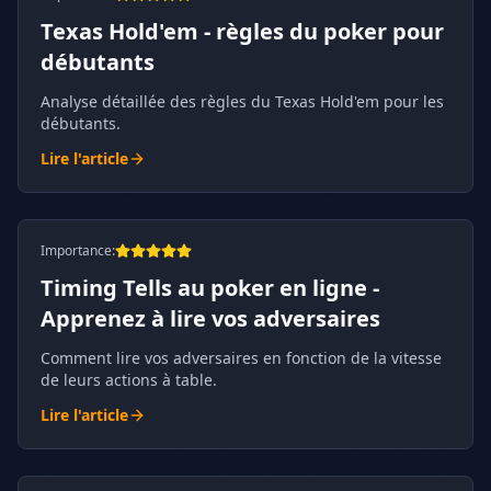
Texas Hold'em - règles du poker pour
débutants
Analyse détaillée des règles du Texas Hold'em pour les
débutants.
Lire l'article
Importance
:
Timing Tells au poker en ligne -
Apprenez à lire vos adversaires
Comment lire vos adversaires en fonction de la vitesse
de leurs actions à table.
Lire l'article