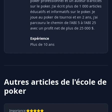
poker professionnel et un auteur d'articles
sur le poker. J'ai écrit plus de 1 000 articles
éducatifs et informatifs sur le poker. Je
joue au poker de tournoi et en 2 ans, j'ai
parcouru le chemin de l'ABI 5 à l'ABI 25
avec un profit net de plus de 25 000 $.
Expérience
Plus de 10 ans
Autres articles de l'école de
poker
Importance
: