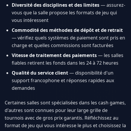
Diversité des disciplines et des limites
— assurez-
vous que la salle propose les formats de jeu qui
vous intéressent
Commodité des méthodes de dépôt et de retrait
— vérifiez quels systèmes de paiement sont pris en
charge et quelles commissions sont facturées
Vitesse de traitement des paiements
— les salles
fiables retirent les fonds dans les 24 à 72 heures
Qualité du service client
— disponibilité d'un
support francophone et réponses rapides aux
demandes
Certaines salles sont spécialisées dans les cash games,
d'autres sont connues pour leur large grille de
tournois avec de gros prix garantis. Réfléchissez au
format de jeu qui vous intéresse le plus et choisissez la