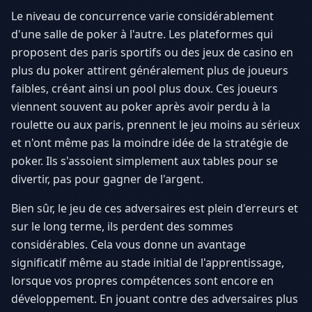
Le niveau de concurrence varie considérablement
d'une salle de poker à l'autre. Les plateformes qui
proposent des paris sportifs ou des jeux de casino en
plus du poker attirent généralement plus de joueurs
faibles, créant ainsi un pool plus doux. Ces joueurs
viennent souvent au poker après avoir perdu à la
roulette ou aux paris, prennent le jeu moins au sérieux
et n'ont même pas la moindre idée de la stratégie de
poker. Ils s'assoient simplement aux tables pour se
divertir, pas pour gagner de l'argent.
Bien sûr, le jeu de ces adversaires est plein d'erreurs et
sur le long terme, ils perdent des sommes
considérables. Cela vous donne un avantage
significatif même au stade initial de l'apprentissage,
lorsque vos propres compétences sont encore en
développement. En jouant contre des adversaires plus