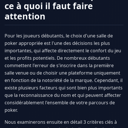
ce à quoi il faut faire
attention
Pour les joueurs débutants, le choix d'une salle de
poker appropriée est l'une des décisions les plus
importantes, qui affecte directement le confort du jeu
et les profits potentiels. De nombreux débutants
commettent l'erreur de s'inscrire dans la première
salle venue ou de choisir une plateforme uniquement
en fonction de la notoriété de la marque. Cependant, il
existe plusieurs facteurs qui sont bien plus importants
que la reconnaissance du nom et qui peuvent affecter
considérablement l'ensemble de votre parcours de
poker.
Nous examinerons ensuite en détail 3 critères clés à