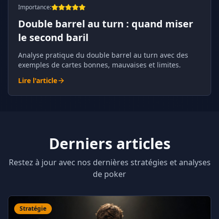
Importance
:
Double barrel au turn : quand miser
le second baril
Analyse pratique du double barrel au turn avec des
exemples de cartes bonnes, mauvaises et limites.
Lire l'article
Derniers articles
Restez à jour avec nos dernières stratégies et analyses
de poker
Stratégie