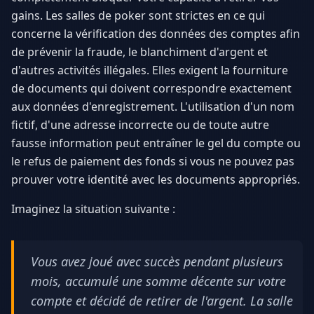
gains. Les salles de poker sont strictes en ce qui
concerne la vérification des données des comptes afin
de prévenir la fraude, le blanchiment d'argent et
d'autres activités illégales. Elles exigent la fourniture
de documents qui doivent correspondre exactement
aux données d'enregistrement. L'utilisation d'un nom
fictif, d'une adresse incorrecte ou de toute autre
fausse information peut entraîner le gel du compte ou
le refus de paiement des fonds si vous ne pouvez pas
prouver votre identité avec les documents appropriés.
Imaginez la situation suivante :
Vous avez joué avec succès pendant plusieurs
mois, accumulé une somme décente sur votre
compte et décidé de retirer de l'argent. La salle