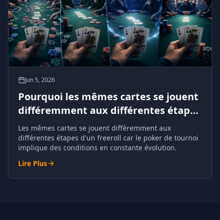
Jun 5, 2026
Pourquoi les mêmes cartes se jouent
différemment aux différentes étapes
d'un freeroll
Les mêmes cartes se jouent différemment aux
différentes étapes d'un freeroll car le poker de tournoi
implique des conditions en constante évolution.
Lire Plus