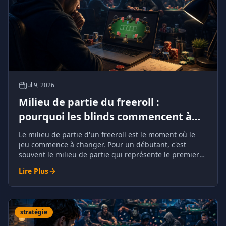
Jul 9, 2026
Milieu de partie du freeroll :
pourquoi les blinds commencent à
faire pression
Le milieu de partie d'un freeroll est le moment où le
jeu commence à changer. Pour un débutant, c'est
souvent le milieu de partie qui représente le premier
véritable défi.
Lire Plus
stratégie