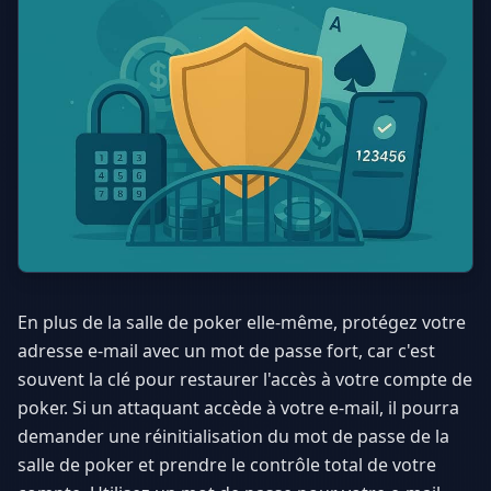
En plus de la salle de poker elle-même, protégez votre
adresse e-mail avec un mot de passe fort, car c'est
souvent la clé pour restaurer l'accès à votre compte de
poker. Si un attaquant accède à votre e-mail, il pourra
demander une réinitialisation du mot de passe de la
salle de poker et prendre le contrôle total de votre