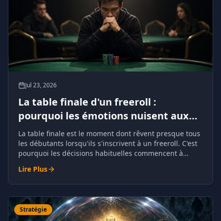
Jul 23, 2026
La table finale d'un freeroll :
pourquoi les émotions nuisent aux
décisions
La table finale est le moment dont rêvent presque tous
les débutants lorsqu'ils s'inscrivent à un freeroll. C'est
pourquoi les décisions habituelles commencent à
susciter la peur, l'excitation ou une confiance excessive.
Lire Plus
Stratégie