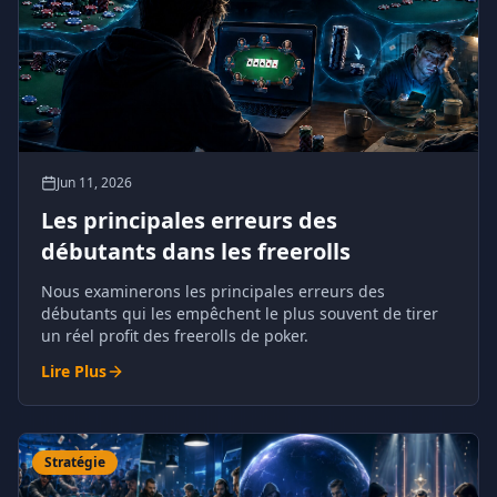
Jun 11, 2026
Les principales erreurs des
débutants dans les freerolls
Nous examinerons les principales erreurs des
débutants qui les empêchent le plus souvent de tirer
un réel profit des freerolls de poker.
Lire Plus
Stratégie