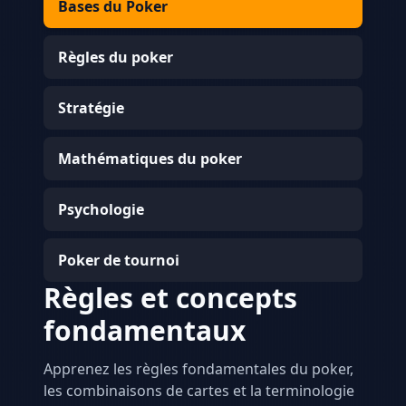
Bases du Poker
Règles du poker
Stratégie
Mathématiques du poker
Psychologie
Poker de tournoi
Règles et concepts
fondamentaux
Apprenez les règles fondamentales du poker,
les combinaisons de cartes et la terminologie