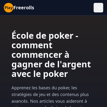
Freerolls
Play
École de poker -
comment
commencer à
gagner de l'argent
avec le poker
Apprenez les bases du poker, les
stratégies de jeu et des contenus plus
avancés. Nos articles vous aideront à