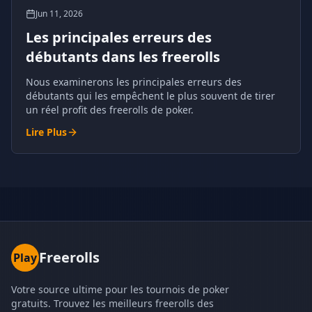
Jun 11, 2026
Les principales erreurs des
débutants dans les freerolls
Nous examinerons les principales erreurs des
débutants qui les empêchent le plus souvent de tirer
un réel profit des freerolls de poker.
Lire Plus
Freerolls
Play
Votre source ultime pour les tournois de poker
gratuits. Trouvez les meilleurs freerolls des