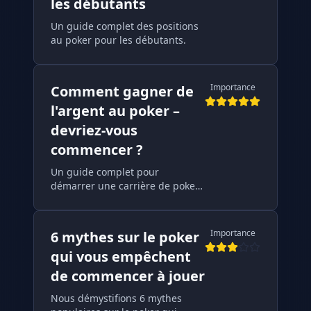
les débutants
Un guide complet des positions
au poker pour les débutants.
Importance
Comment gagner de
l'argent au poker –
devriez-vous
commencer ?
Un guide complet pour
démarrer une carrière de poker
avec des attentes réalistes, les
risques et les exigences pour les
joueurs.
Importance
6 mythes sur le poker
qui vous empêchent
de commencer à jouer
Nous démystifions 6 mythes