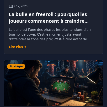
Jul 17, 2026
La bulle en freeroll : pourquoi les
joueurs commencent à craindre
l'élimination
La bulle est l'une des phases les plus tendues d'un
tournoi de poker. C'est le moment juste avant
d'atteindre la zone des prix, c'est-à-dire avant de
recevoir de l'argent garanti.
Lire Plus
Stratégie