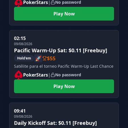
PokerStars
|
No password
Play Now
02:15
09/08/2026
Pacific Warm-Up Sat: $0.11 [Freebuy]
🚀
$55
Hold'em
Satélite para el torneo Pacific Warm-Up Last Chance
PokerStars
|
No password
Play Now
09:41
09/08/2026
Daily Kickoff Sat: $0.11 [Freebuy]