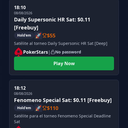
18:10
08/08/2026
Daily Supersonic HR Sat: $0.11
[Freebuy]
🚀
$55
Hold'em
Satélite al torneo Daily Supersonic HR Sat [Deep]
PokerStars
|
No password
Play Now
18:12
08/08/2026
Fenomeno Special Sat: $0.11 [Freebuy]
🚀
$110
Hold'em
Satélite para el torneo Fenomeno Special Deadline
Sat