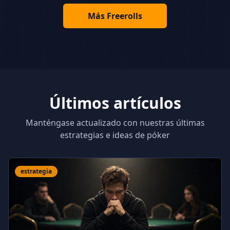
Más Freerolls
Últimos artículos
Manténgase actualizado con nuestras últimas
estrategias e ideas de póker
estrategia