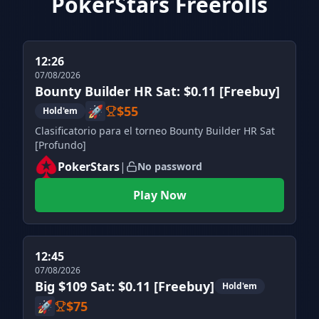
PokerStars Freerolls
12:26
07/08/2026
Bounty Builder HR Sat: $0.11 [Freebuy]
🚀
$55
Hold'em
Clasificatorio para el torneo Bounty Builder HR Sat
[Profundo]
PokerStars
|
No password
Play Now
12:45
07/08/2026
Big $109 Sat: $0.11 [Freebuy]
Hold'em
🚀
$75