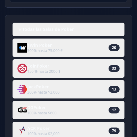
Todas las Salas de Poker
1Win Poker
20
500% hasta 75.000 ₽
CoinPoker
33
150 % hasta 2000 $
JackPoker
13
300% hasta $2,000
GGPoker
12
100% hasta $600
ACR Poker
79
100% hasta $2,000