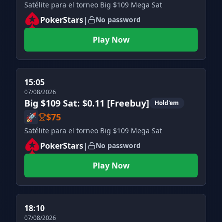
Satélite para el torneo Big $109 Mega Sat
PokerStars
|
No password
Play Now
15:05
07/08/2026
Big $109 Sat: $0.11 [Freebuy]
Hold'em
🚀
$75
Satélite para el torneo Big $109 Mega Sat
PokerStars
|
No password
Play Now
18:10
07/08/2026