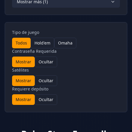
Mostrar más
(
1
)
Tipo de juego
Todos
Hold'em
Omaha
Contraseña Requerida
Mostrar
Ocultar
Satélites
Mostrar
Ocultar
Requiere depósito
Mostrar
Ocultar