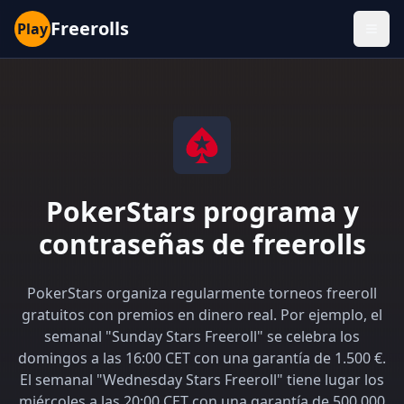
Freerolls
Play
PokerStars programa y
contraseñas de freerolls
PokerStars organiza regularmente torneos freeroll
gratuitos con premios en dinero real. Por ejemplo, el
semanal "Sunday Stars Freeroll" se celebra los
domingos a las 16:00 CET con una garantía de 1.500 €.
El semanal "Wednesday Stars Freeroll" tiene lugar los
miércoles a las 20:00 CET con una garantía de 500.000