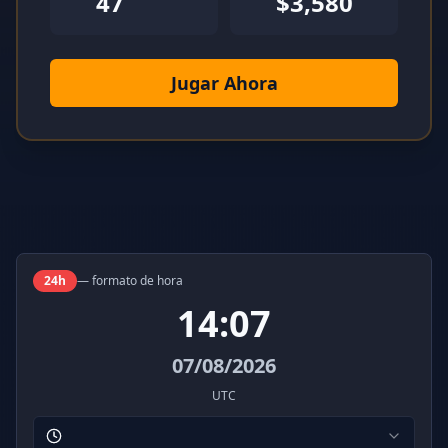
47
$
3,580
Jugar Ahora
24h
— formato de hora
14:07
07/08/2026
UTC