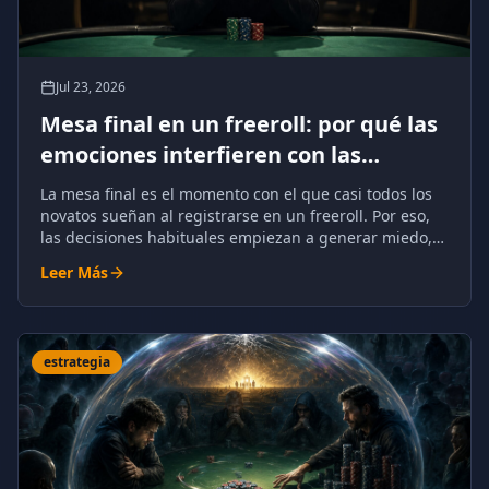
Jul 23, 2026
Mesa final en un freeroll: por qué las
emociones interfieren con las
decisiones
La mesa final es el momento con el que casi todos los
novatos sueñan al registrarse en un freeroll. Por eso,
las decisiones habituales empiezan a generar miedo,
excitación o exceso de confianza.
Leer Más
estrategia