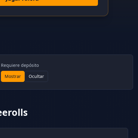
Requiere depósito
Mostrar
Ocultar
erolls