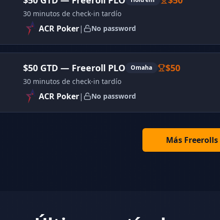
$50 GTD — Freeroll PLO
$50
30 minutos de check-in tardío
ACR Poker
|
No password
$50 GTD — Freeroll PLO
$50
Omaha
30 minutos de check-in tardío
ACR Poker
|
No password
Más Freerolls