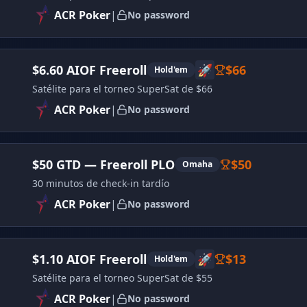
ACR Poker
|
No password
$6.60 AIOF Freeroll
🚀
$66
Hold'em
Satélite para el torneo SuperSat de $66
ACR Poker
|
No password
$50 GTD — Freeroll PLO
$50
Omaha
30 minutos de check-in tardío
ACR Poker
|
No password
$1.10 AIOF Freeroll
🚀
$13
Hold'em
Satélite para el torneo SuperSat de $55
ACR Poker
|
No password