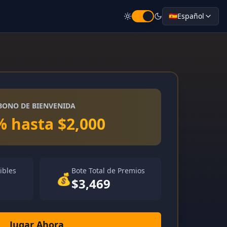
🇪🇸
Español
BONO DE BIENVENIDA
 hasta $2,000
ibles
Bote Total de Premios
💰
$
3,469
Jugar Ahora