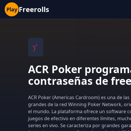
Freerolls
Play
ACR Poker program
contraseñas de free
ACR Poker (Americas Cardroom) es una de las
grandes de la red Winning Poker Network, ori
el mundo. La plataforma ofrece un software con
juegos de efectivo en diferentes límites, much
series en vivo. Se caracteriza por grandes gar