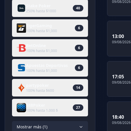
09/08/2026
Stake Poker
40
250% hasta $1000
TigerGaming
6
100% hasta $1,000
13:00
09/08/2026
BetOnline
6
100% hasta $1,000
Apuestas Deportivas
6
100% hasta $1,000
17:05
09/08/2026
partypoker
14
100% hasta $600
888Poker
27
100% hasta 1.000 $
18:40
09/08/2026
Mostrar más
(
1
)