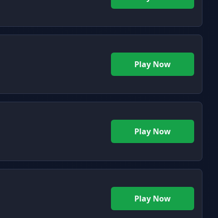
Play Now
Play Now
Play Now