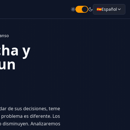
🇪🇸
Español
canso
ha y
 un
dar de sus decisiones, teme
 problema es diferente. Los
go disminuyen. Analizaremos