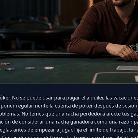
 póker. No se puede usar para pagar el alquiler, las vacacion
reponer regularmente la cuenta de póker después de sesione
oblemas. No temes que una racha perdedora afecte tus gas
tación de considerar una racha ganadora como una razón p
 reglas antes de empezar a jugar. Fija el límite de trabajo, la
 límites dependen del formato, tu winrate y la estabilidad 