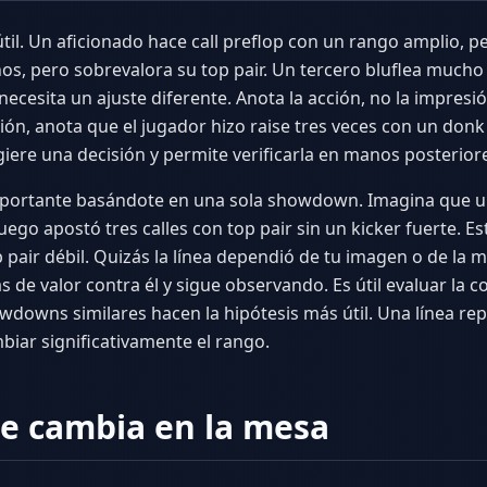
nútil. Un aficionado hace call preflop con un rango amplio, 
os, pero sobrevalora su top pair. Un tercero bluflea mucho
necesita un ajuste diferente. Anota la acción, no la impresi
ión, anota que el jugador hizo raise tres veces con un donk 
giere una decisión y permite verificarla en manos posterior
mportante basándote en una sola showdown. Imagina que u
luego apostó tres calles con top pair sin un kicker fuerte. 
pair débil. Quizás la línea dependió de tu imagen o de la ma
 de valor contra él y sigue observando. Es útil evaluar la c
wdowns similares hacen la hipótesis más útil. Una línea rep
biar significativamente el rango.
e cambia en la mesa