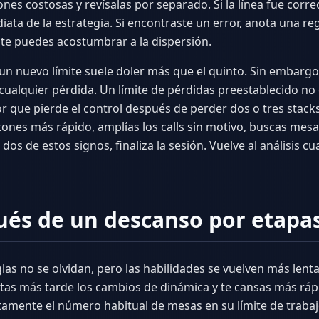
nes costosas y revísalas por separado. Si la línea fue corre
ata de la estrategia. Si encontraste un error, anota una reg
te puedes acostumbrar a la dispersión.
n un nuevo límite suele doler más que el quinto. Sin embar
 cualquier pérdida. Un límite de pérdidas preestablecido no
r que pierde el control después de perder dos o tres stacks
botones más rápido, amplías los calls sin motivo, buscas mes
dos de estos signos, finaliza la sesión. Vuelve al análisis 
ués de un descanso por etapa
eglas no se olvidan, pero las habilidades se vuelven más len
otas más tarde los cambios de dinámica y te cansas más ráp
tamente el número habitual de mesas en su límite de traba