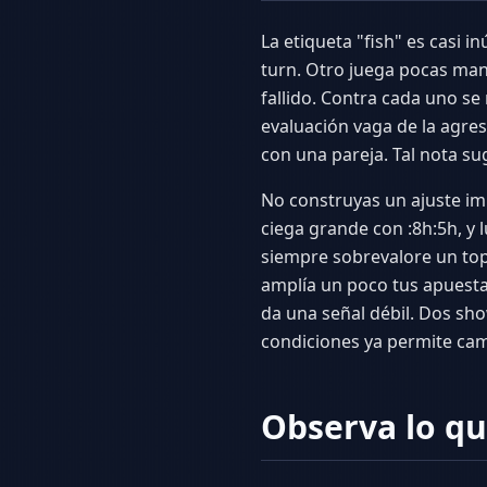
La etiqueta "fish" es casi i
turn. Otro juega pocas man
fallido. Contra cada uno se 
evaluación vaga de la agres
con una pareja. Tal nota su
No construyas un ajuste i
ciega grande con :8h:5h, y 
siempre sobrevalore un top 
amplía un poco tus apuestas
da una señal débil. Dos sho
condiciones ya permite cam
Observa lo qu