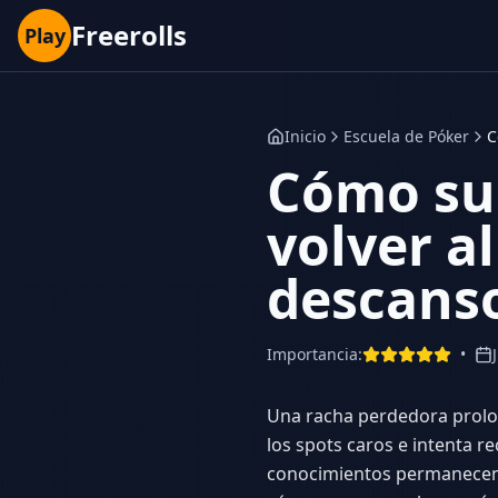
Freerolls
Play
Inicio
Escuela de Póker
C
Cómo su
volver a
descans
Importancia
:
•
Una racha perdedora prolon
los spots caros e intenta 
conocimientos permanecen, 