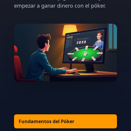
empezar a ganar dinero con el póker.
Fundamentos del Póker