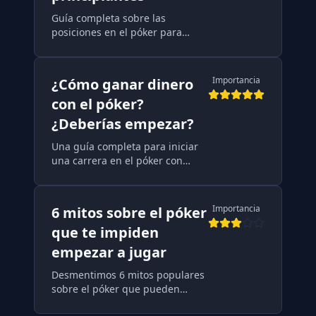
Guía completa sobre las
posiciones en el póker para
principiantes.
Importancia
¿Cómo ganar dinero
con el póker?
¿Deberías empezar?
Una guía completa para iniciar
una carrera en el póker con
expectativas, riesgos y requisitos
reales para los jugadores.
Importancia
6 mitos sobre el póker
que te impiden
empezar a jugar
Desmentimos 6 mitos populares
sobre el póker que pueden
asustar a los principiantes.