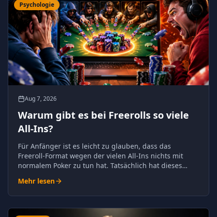
Psychologie
Aug 7, 2026
Warum gibt es bei Freerolls so viele
All-Ins?
Für Anfänger ist es leicht zu glauben, dass das
Freeroll-Format wegen der vielen All-Ins nichts mit
normalem Poker zu tun hat. Tatsächlich hat dieses
Phänomen verständliche Gründe, und sie sind für
Mehr lesen
Poker absolut natürlich.