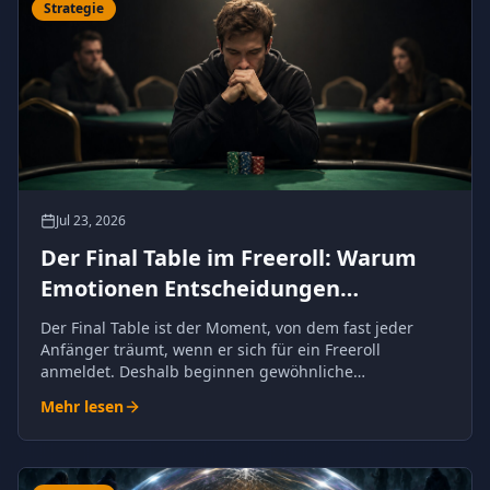
Strategie
Jul 23, 2026
Der Final Table im Freeroll: Warum
Emotionen Entscheidungen
behindern
Der Final Table ist der Moment, von dem fast jeder
Anfänger träumt, wenn er sich für ein Freeroll
anmeldet. Deshalb beginnen gewöhnliche
Entscheidungen, Angst, Aufregung oder übermäßiges
Mehr lesen
Selbstvertrauen auszulösen.