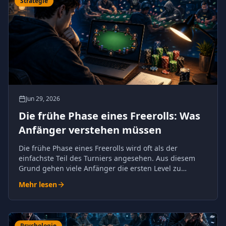
Strategie
Jun 29, 2026
Die frühe Phase eines Freerolls: Was
Anfänger verstehen müssen
Die frühe Phase eines Freerolls wird oft als der
einfachste Teil des Turniers angesehen. Aus diesem
Grund gehen viele Anfänger die ersten Level zu
entspannt an.
Mehr lesen
Psychologie