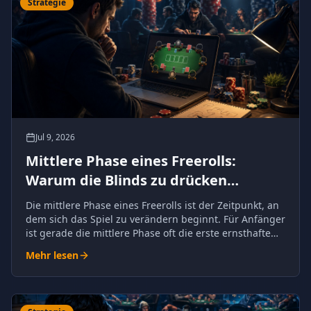
Strategie
Jul 9, 2026
Mittlere Phase eines Freerolls:
Warum die Blinds zu drücken
beginnen
Die mittlere Phase eines Freerolls ist der Zeitpunkt, an
dem sich das Spiel zu verändern beginnt. Für Anfänger
ist gerade die mittlere Phase oft die erste ernsthafte
Herausforderung.
Mehr lesen