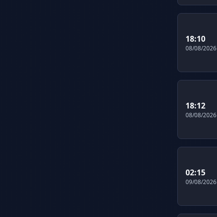
18:10
08/08/2026
18:12
08/08/2026
02:15
09/08/2026