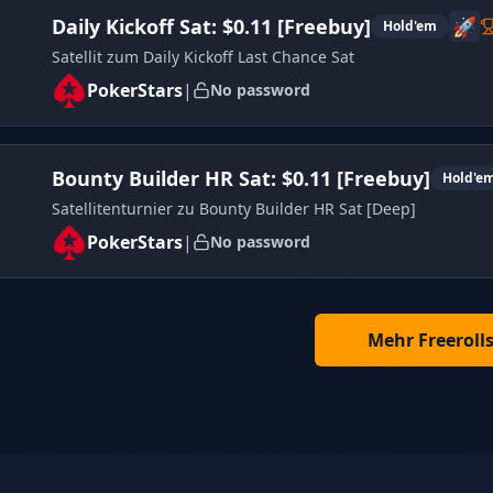
Daily Kickoff Sat: $0.11 [Freebuy]
🚀
Hold'em
Satellit zum Daily Kickoff Last Chance Sat
PokerStars
|
No password
Bounty Builder HR Sat: $0.11 [Freebuy]
Hold'e
Satellitenturnier zu Bounty Builder HR Sat [Deep]
PokerStars
|
No password
Mehr Freeroll