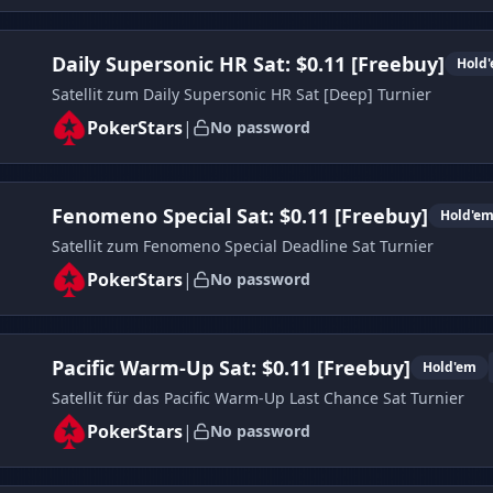
Daily Supersonic HR Sat: $0.11 [Freebuy]
Hold
Satellit zum Daily Supersonic HR Sat [Deep] Turnier
PokerStars
|
No password
Fenomeno Special Sat: $0.11 [Freebuy]
Hold'e
Satellit zum Fenomeno Special Deadline Sat Turnier
PokerStars
|
No password
Pacific Warm-Up Sat: $0.11 [Freebuy]
Hold'em
Satellit für das Pacific Warm-Up Last Chance Sat Turnier
PokerStars
|
No password