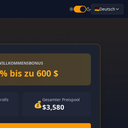
🇩🇪
Deutsch
WILLKOMMENSBONUS
% bis zu 600 $
rolls
Gesamter Preispool
💰
$
3,580