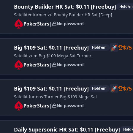
Bounty Builder HR Sat: $0.11 [Freebuy]
Hold'e
Satellitenturnier zu Bounty Builder HR Sat [Deep]
PokerStars
|
No password
Big $109 Sat: $0.11 [Freebuy]
🚀
$75
Hold'em
Satellit zum Big $109 Mega Sat Turnier
PokerStars
|
No password
Big $109 Sat: $0.11 [Freebuy]
🚀
$75
Hold'em
Satellit für das Turnier Big $109 Mega Sat
PokerStars
|
No password
Daily Supersonic HR Sat: $0.11 [Freebuy]
Hold