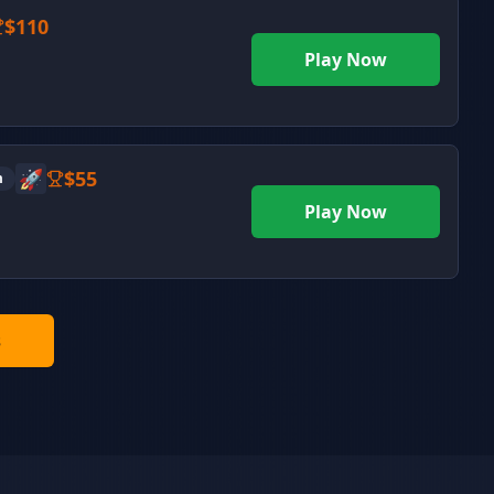
$110
Play Now
🚀
$55
m
Play Now
s