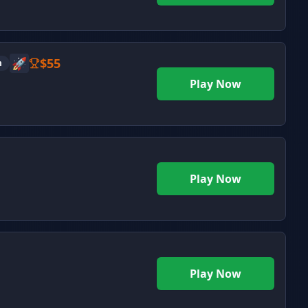
🚀
$55
m
Play Now
Play Now
Play Now