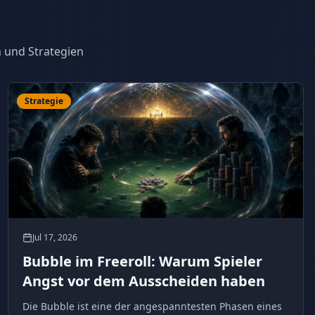
 und Strategien
Strategie
Jul 17, 2026
Bubble im Freeroll: Warum Spieler
Angst vor dem Ausscheiden haben
Die Bubble ist eine der angespanntesten Phasen eines