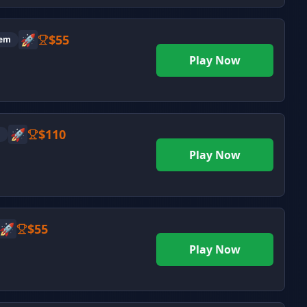
🚀
$55
'em
Play Now
🚀
$110
m
Play Now
🚀
$55
Play Now