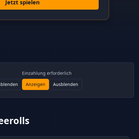
Jetzt spielen
Einzahlung erforderlich
sblenden
Anzeigen
Ausblenden
eerolls