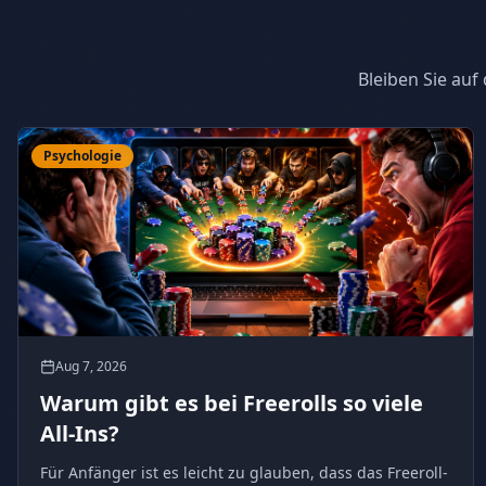
Bleiben Sie au
Psychologie
Aug 7, 2026
Warum gibt es bei Freerolls so viele
All-Ins?
Für Anfänger ist es leicht zu glauben, dass das Freeroll-