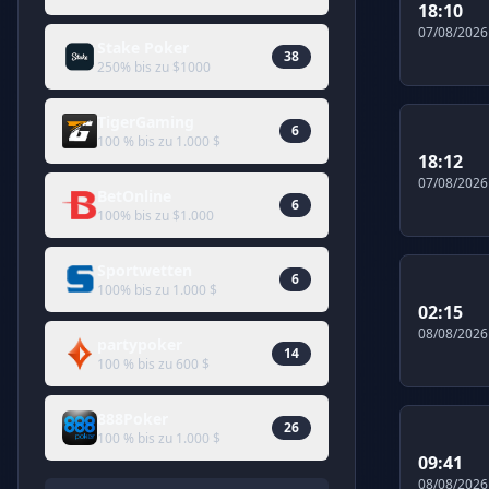
18:10
07/08/2026
Stake Poker
38
250% bis zu $1000
TigerGaming
6
100 % bis zu 1.000 $
18:12
07/08/2026
BetOnline
6
100% bis zu $1.000
Sportwetten
6
100% bis zu 1.000 $
02:15
08/08/2026
partypoker
14
100 % bis zu 600 $
888Poker
26
100 % bis zu 1.000 $
09:41
08/08/2026