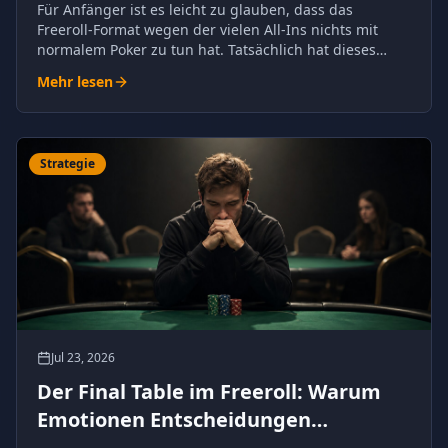
Für Anfänger ist es leicht zu glauben, dass das
Freeroll-Format wegen der vielen All-Ins nichts mit
normalem Poker zu tun hat. Tatsächlich hat dieses
Phänomen verständliche Gründe, und sie sind für
Mehr lesen
Poker absolut natürlich.
Strategie
Jul 23, 2026
Der Final Table im Freeroll: Warum
Emotionen Entscheidungen
behindern