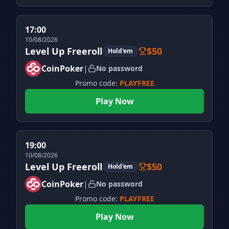
17:00
10/08/2026
Level Up Freeroll
$50
Hold'em
CoinPoker
|
No password
Promo code:
PLAYFREE
Play Now
19:00
10/08/2026
Level Up Freeroll
$50
Hold'em
CoinPoker
|
No password
Promo code:
PLAYFREE
Play Now