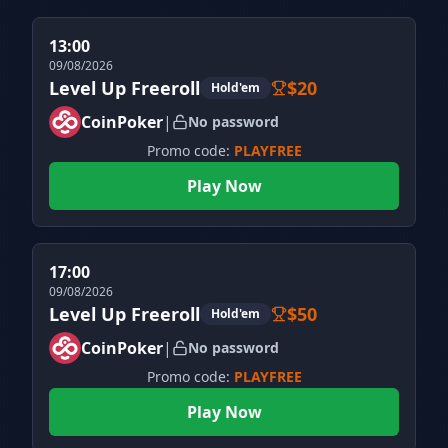
13:00
09/08/2026
Level Up Freeroll
$20
Hold'em
CoinPoker
|
No password
Promo code:
PLAYFREE
Play Now
17:00
09/08/2026
Level Up Freeroll
$50
Hold'em
CoinPoker
|
No password
Promo code:
PLAYFREE
Play Now