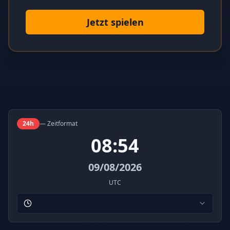
Jetzt spielen
24h
— Zeitformat
08:54
09/08/2026
UTC