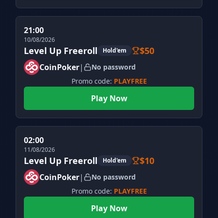
21:00
10/08/2026
Level Up Freeroll
$50
Hold'em
CoinPoker
|
No password
Promo code:
PLAYFREE
Play Now
02:00
11/08/2026
Level Up Freeroll
$10
Hold'em
CoinPoker
|
No password
Promo code:
PLAYFREE
Play Now