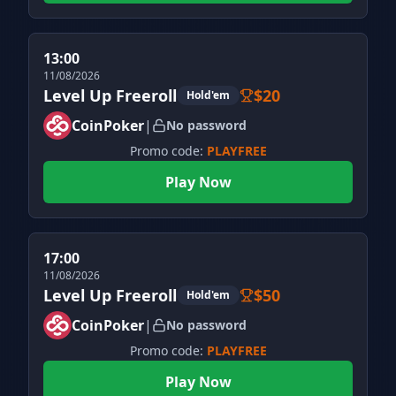
13:00
11/08/2026
Level Up Freeroll
$20
Hold'em
CoinPoker
|
No password
Promo code:
PLAYFREE
Play Now
17:00
11/08/2026
Level Up Freeroll
$50
Hold'em
CoinPoker
|
No password
Promo code:
PLAYFREE
Play Now