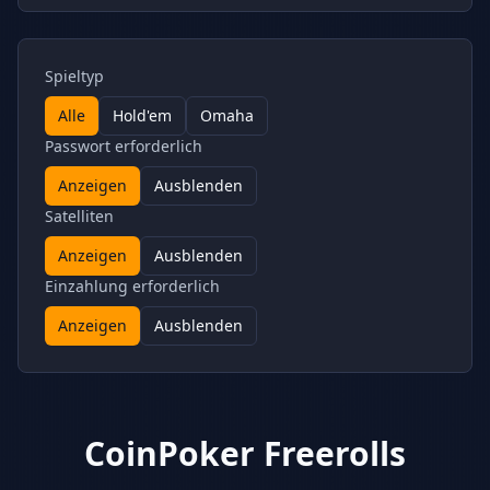
Spieltyp
Alle
Hold'em
Omaha
Passwort erforderlich
Anzeigen
Ausblenden
Satelliten
Anzeigen
Ausblenden
Einzahlung erforderlich
Anzeigen
Ausblenden
CoinPoker Freerolls