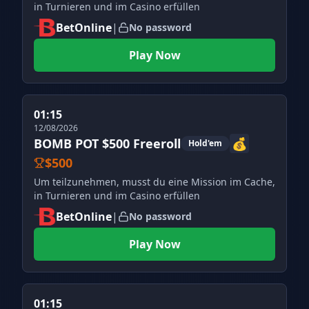
in Turnieren und im Casino erfüllen
BetOnline
|
No password
Play Now
01:15
12/08/2026
BOMB POT $500 Freeroll
💰
Hold'em
$500
Um teilzunehmen, musst du eine Mission im Cache,
in Turnieren und im Casino erfüllen
BetOnline
|
No password
Play Now
01:15