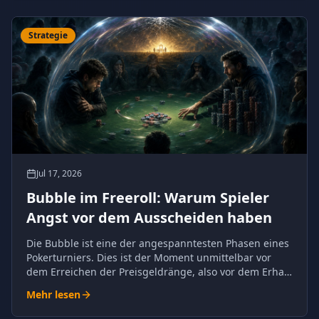
Strategie
Jul 17, 2026
Bubble im Freeroll: Warum Spieler
Angst vor dem Ausscheiden haben
Die Bubble ist eine der angespanntesten Phasen eines
Pokerturniers. Dies ist der Moment unmittelbar vor
dem Erreichen der Preisgeldränge, also vor dem Erhalt
des garantierten Geldes.
Mehr lesen