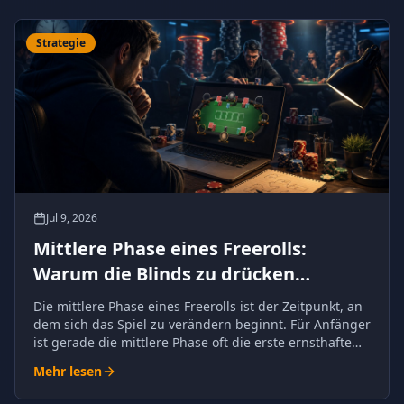
Strategie
Jul 9, 2026
Mittlere Phase eines Freerolls:
Warum die Blinds zu drücken
beginnen
Die mittlere Phase eines Freerolls ist der Zeitpunkt, an
dem sich das Spiel zu verändern beginnt. Für Anfänger
ist gerade die mittlere Phase oft die erste ernsthafte
Herausforderung.
Mehr lesen