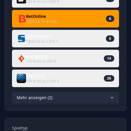
100 % bis zu 1.000 $
BetOnline
6
100% bis zu $1.000
Sportwetten
6
100% bis zu 1.000 $
partypoker
14
100 % bis zu 600 $
888Poker
26
100 % bis zu 1.000 $
Mehr anzeigen
(
2
)
Spieltyp