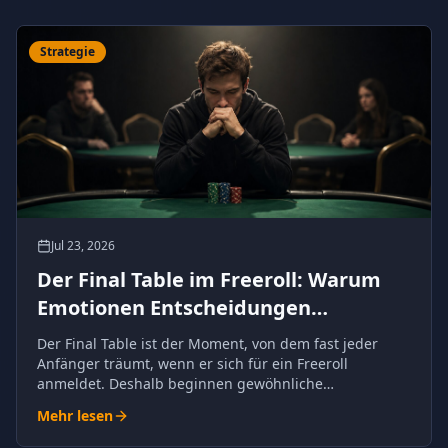
Strategie
Jul 23, 2026
Der Final Table im Freeroll: Warum
Emotionen Entscheidungen
behindern
Der Final Table ist der Moment, von dem fast jeder
Anfänger träumt, wenn er sich für ein Freeroll
anmeldet. Deshalb beginnen gewöhnliche
Entscheidungen, Angst, Aufregung oder übermäßiges
Mehr lesen
Selbstvertrauen auszulösen.