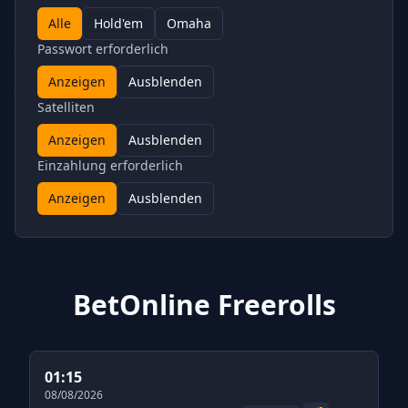
Alle
Hold'em
Omaha
Passwort erforderlich
Anzeigen
Ausblenden
Satelliten
Anzeigen
Ausblenden
Einzahlung erforderlich
Anzeigen
Ausblenden
BetOnline Freerolls
01:15
08/08/2026