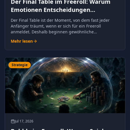
Der Final Table im Freeroll: Warum
Emotionen Entscheidungen
behindern
Der Final Table ist der Moment, von dem fast jeder
Anfänger träumt, wenn er sich für ein Freeroll
anmeldet. Deshalb beginnen gewöhnliche
Entscheidungen, Angst, Aufregung oder übermäßiges
Mehr lesen
Selbstvertrauen auszulösen.
Strategie
Jul 17, 2026