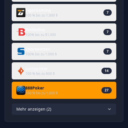
TigerGaming
7
100 % bis zu 1.000 $
BetOnline
7
100% bis zu $1.000
Sportwetten
7
100% bis zu 1.000 $
partypoker
14
100 % bis zu 600 $
888Poker
27
100 % bis zu 1.000 $
Mehr anzeigen
(
2
)