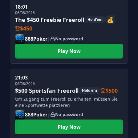
18:01
06/08/2026
The $450 Freebie Freeroll
💰
Hold'em
$450
888Poker
|
No password
Play Now
21:03
06/08/2026
$500 Sportsfan Freeroll
$500
Hold'em
Um Zugang zum Freeroll zu erhalten, müssen Sie
eine Sportwette platzieren
888Poker
|
No password
Play Now