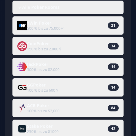
Alle Poker Rooms
1Win Poker
21
500 % bis zu 75.000 ₽
CoinPoker
34
150 % bis zu 2.000 $
JackPoker
14
300% bis zu $2.000
GGPoker
14
100 % bis zu 600 $
ACR Poker
84
100% bis zu $2,000
Stake Poker
42
250% bis zu $1000