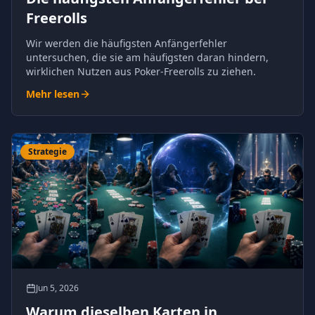
Freerolls
Wir werden die häufigsten Anfängerfehler
untersuchen, die sie am häufigsten daran hindern,
wirklichen Nutzen aus Poker-Freerolls zu ziehen.
Mehr lesen
Strategie
Jun 5, 2026
Warum dieselben Karten in