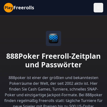
Freerolls
Play
888Poker Freeroll-Zeitplan
und Passwörter
888poker ist einer der größten und bekanntesten
Pokerräume der Welt, der seit 2002 aktiv ist. Hier
finden Sie Cash Games, Turniere, schnelles SNAP-
Poker und einzigartige Jackpot-Formate. Bei 888poker
finden regelmäßig Freerolls statt: tägliche Turniere für
neue Spieler mit Preisen bis zu 500 US-Dollar,