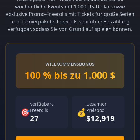
wöchentliche Events mit 1.000 US-Dollar sowie
exklusive Promo-Freerolls mit Tickets für große Serien
und Turnierpakete. Freerolls sind ohne Einzahlung
verfügbar, sodass Sie von Grund auf spielen können.
WILLKOMMENSBONUS
100 % bis zu 1.000 $
Verfügbare
Gesamter
🎯
💰
Freerolls
Preispool
27
$
12,919