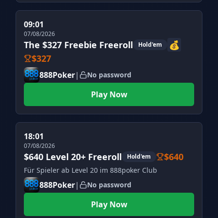
09:01
07/08/2026
The $327 Freebie Freeroll
💰
Hold'em
$327
888Poker
|
No password
Play Now
18:01
07/08/2026
$640 Level 20+ Freeroll
$640
Hold'em
Für Spieler ab Level 20 im 888poker Club
888Poker
|
No password
Play Now