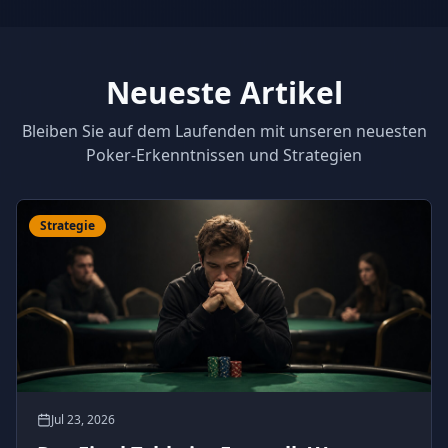
Neueste Artikel
Bleiben Sie auf dem Laufenden mit unseren neuesten
Poker-Erkenntnissen und Strategien
Strategie
Jul 23, 2026