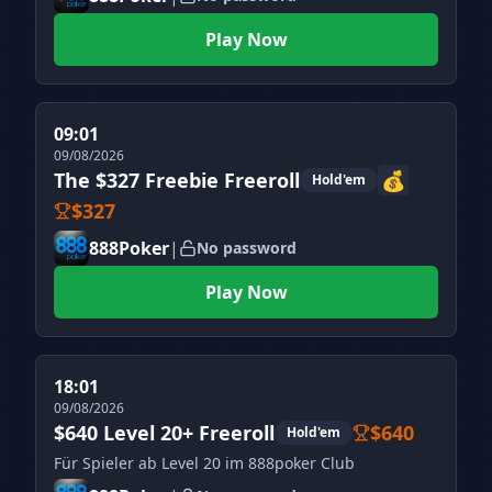
Play Now
09:01
09/08/2026
The $327 Freebie Freeroll
💰
Hold'em
$327
888Poker
|
No password
Play Now
18:01
09/08/2026
$640 Level 20+ Freeroll
$640
Hold'em
Für Spieler ab Level 20 im 888poker Club