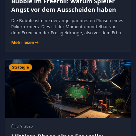
Bubble im Freeroll: Warum Spieler
Angst vor dem Ausscheiden haben
Die Bubble ist eine der angespanntesten Phasen eines
Pokerturniers. Dies ist der Moment unmittelbar vor
dem Erreichen der Preisgeldränge, also vor dem Erhalt
des garantierten Geldes.
Mehr lesen
Strategie
Jul 9, 2026