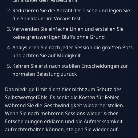
Reduzieren Sie die Anzahl der Tische und legen Sie
die Spieldauer im Voraus fest
Verwenden Sie einfache Linien und erstellen Sie
keine grenzwertigen Bluffs ohne Grund
Analysieren Sie nach jeder Session die größten Pots
und achten Sie auf Müdigkeit
Kehren Sie erst nach stabilen Entscheidungen zur
normalen Belastung zurück
Das niedrige Limit dient hier nicht zum Schutz des
Selbstwertgefühls. Es senkt die Kosten für Fehler,
während Sie die Geschwindigkeit wiederherstellen.
Wenn Sie nach mehreren Sessions wieder sicher
Entscheidungen erklären und die Aufmerksamkeit
aufrechterhalten können, steigen Sie wieder auf.