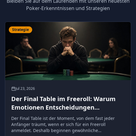
Bleiben Sie auf dem Laufenden mit unseren neuesten
Poker-Erkenntnissen und Strategien
Strategie
Jul 23, 2026
Der Final Table im Freeroll: Warum
Emotionen Entscheidungen
behindern
Der Final Table ist der Moment, von dem fast jeder
Anfänger träumt, wenn er sich für ein Freeroll
anmeldet. Deshalb beginnen gewöhnliche