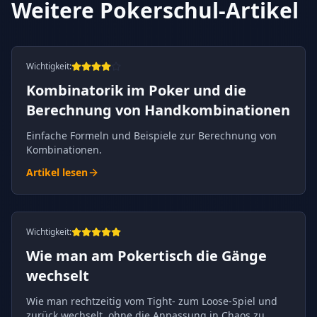
Weitere Pokerschul-Artikel
Wichtigkeit
:
Kombinatorik im Poker und die
Berechnung von Handkombinationen
Einfache Formeln und Beispiele zur Berechnung von
Kombinationen.
Artikel lesen
Wichtigkeit
:
Wie man am Pokertisch die Gänge
wechselt
Wie man rechtzeitig vom Tight- zum Loose-Spiel und
zurück wechselt, ohne die Anpassung in Chaos zu