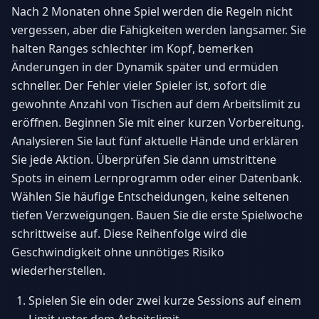
Nach 2 Monaten ohne Spiel werden die Regeln nicht
vergessen, aber die Fähigkeiten werden langsamer. Sie
halten Ranges schlechter im Kopf, bemerken
Änderungen in der Dynamik später und ermüden
schneller. Der Fehler vieler Spieler ist, sofort die
gewohnte Anzahl von Tischen auf dem Arbeitslimit zu
eröffnen. Beginnen Sie mit einer kurzen Vorbereitung.
Analysieren Sie laut fünf aktuelle Hände und erklären
Sie jede Aktion. Überprüfen Sie dann umstrittene
Spots in einem Lernprogramm oder einer Datenbank.
Wählen Sie häufige Entscheidungen, keine seltenen
tiefen Verzweigungen. Bauen Sie die erste Spielwoche
schrittweise auf. Diese Reihenfolge wird die
Geschwindigkeit ohne unnötiges Risiko
wiederherstellen.
Spielen Sie ein oder zwei kurze Sessions auf einem
Limit unter dem Arbeitslimit