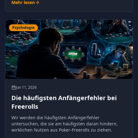
Mehr lesen
Psychologie
Jun 11, 2026
Die häufigsten Anfängerfehler bei
Freerolls
Wir werden die häufigsten Anfängerfehler
untersuchen, die sie am häufigsten daran hindern,
wirklichen Nutzen aus Poker-Freerolls zu ziehen.