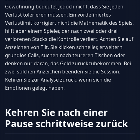
Gewöhnung bedeutet jedoch nicht, dass Sie jeden
Verlust tolerieren müssen. Ein vordefiniertes
Verlustlimit korrigiert nicht die Mathematik des Spiels,
hilft aber einem Spieler, der nach zwei oder drei
verlorenen Stacks die Kontrolle verliert. Achten Sie auf
Anzeichen von Tilt. Sie klicken schneller, erweitern
grundlos Calls, suchen nach teureren Tischen oder
denken nur daran, das Geld zurückzubekommen. Bei
zwei solchen Anzeichen beenden Sie die Session.
Kehren Sie zur Analyse zurück, wenn sich die
Emotionen gelegt haben.
Kehren Sie nach einer
Pause schrittweise zurück