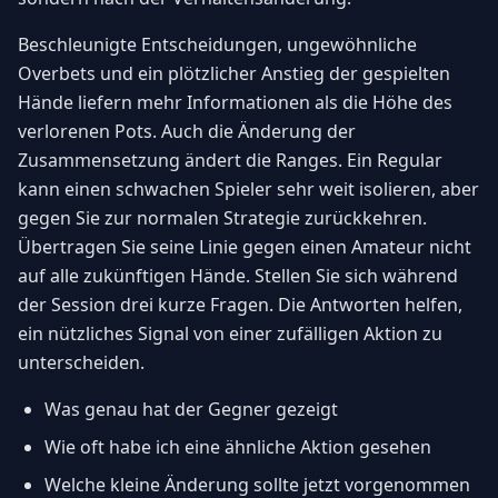
Beschleunigte Entscheidungen, ungewöhnliche
Overbets und ein plötzlicher Anstieg der gespielten
Hände liefern mehr Informationen als die Höhe des
verlorenen Pots. Auch die Änderung der
Zusammensetzung ändert die Ranges. Ein Regular
kann einen schwachen Spieler sehr weit isolieren, aber
gegen Sie zur normalen Strategie zurückkehren.
Übertragen Sie seine Linie gegen einen Amateur nicht
auf alle zukünftigen Hände. Stellen Sie sich während
der Session drei kurze Fragen. Die Antworten helfen,
ein nützliches Signal von einer zufälligen Aktion zu
unterscheiden.
Was genau hat der Gegner gezeigt
Wie oft habe ich eine ähnliche Aktion gesehen
Welche kleine Änderung sollte jetzt vorgenommen