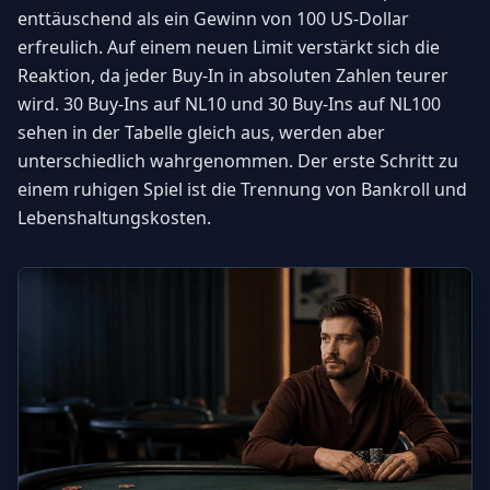
enttäuschend als ein Gewinn von 100 US-Dollar
erfreulich. Auf einem neuen Limit verstärkt sich die
Reaktion, da jeder Buy-In in absoluten Zahlen teurer
wird. 30 Buy-Ins auf NL10 und 30 Buy-Ins auf NL100
sehen in der Tabelle gleich aus, werden aber
unterschiedlich wahrgenommen. Der erste Schritt zu
einem ruhigen Spiel ist die Trennung von Bankroll und
Lebenshaltungskosten.