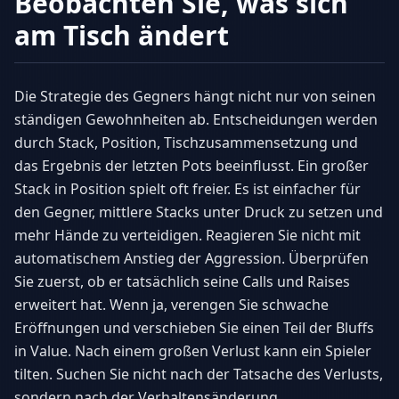
Beobachten Sie, was sich
am Tisch ändert
Die Strategie des Gegners hängt nicht nur von seinen
ständigen Gewohnheiten ab. Entscheidungen werden
durch Stack, Position, Tischzusammensetzung und
das Ergebnis der letzten Pots beeinflusst. Ein großer
Stack in Position spielt oft freier. Es ist einfacher für
den Gegner, mittlere Stacks unter Druck zu setzen und
mehr Hände zu verteidigen. Reagieren Sie nicht mit
automatischem Anstieg der Aggression. Überprüfen
Sie zuerst, ob er tatsächlich seine Calls und Raises
erweitert hat. Wenn ja, verengen Sie schwache
Eröffnungen und verschieben Sie einen Teil der Bluffs
in Value. Nach einem großen Verlust kann ein Spieler
tilten. Suchen Sie nicht nach der Tatsache des Verlusts,
sondern nach der Verhaltensänderung.