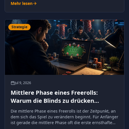
Mehr lesen
Strategie
Jul 9, 2026
Mittlere Phase eines Freerolls:
Warum die Blinds zu drücken
beginnen
Die mittlere Phase eines Freerolls ist der Zeitpunkt, an
dem sich das Spiel zu verändern beginnt. Für Anfänger
ist gerade die mittlere Phase oft die erste ernsthafte
Herausforderung.