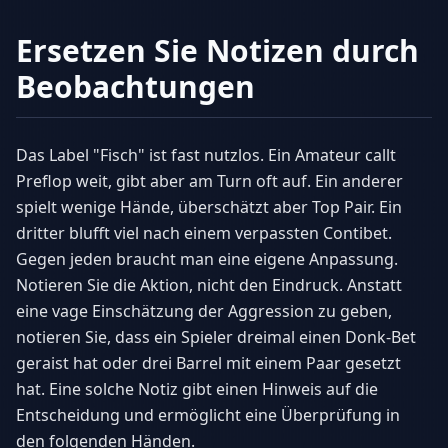
Ersetzen Sie Notizen durch
Beobachtungen
Das Label "Fisch" ist fast nutzlos. Ein Amateur callt
Preflop weit, gibt aber am Turn oft auf. Ein anderer
spielt wenige Hände, überschätzt aber Top Pair. Ein
dritter blufft viel nach einem verpassten Contibet.
Gegen jeden braucht man eine eigene Anpassung.
Notieren Sie die Aktion, nicht den Eindruck. Anstatt
eine vage Einschätzung der Aggression zu geben,
notieren Sie, dass ein Spieler dreimal einen Donk-Bet
geraist hat oder drei Barrel mit einem Paar gesetzt
hat. Eine solche Notiz gibt einen Hinweis auf die
Entscheidung und ermöglicht eine Überprüfung in
den folgenden Händen.