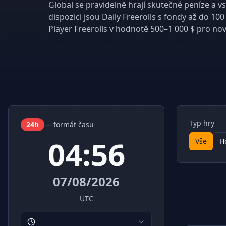
Global se pravidelně hrají skutečné peníze a v
dispozici jsou Daily Freerolls s fondy až do 100
Player Freerolls v hodnotě 500–1 000 $ pro nov
Typ hry
24h
— formát času
04:56
Vše
H
07/08/2026
UTC