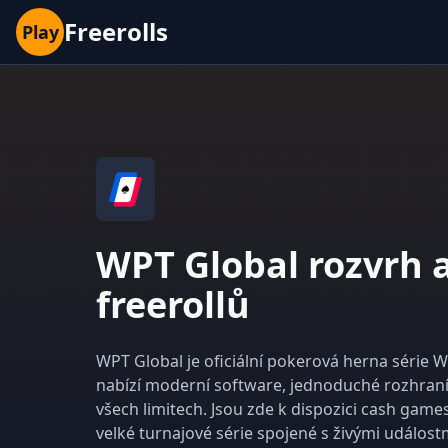
Freerolls
Play
WPT Global rozvrh a
freerollů
WPT Global je oficiální pokerová herna série W
nabízí moderní software, jednoduché rozhraní
všech limitech. Jsou zde k dispozici cash games,
velké turnajové série spojené s živými událos