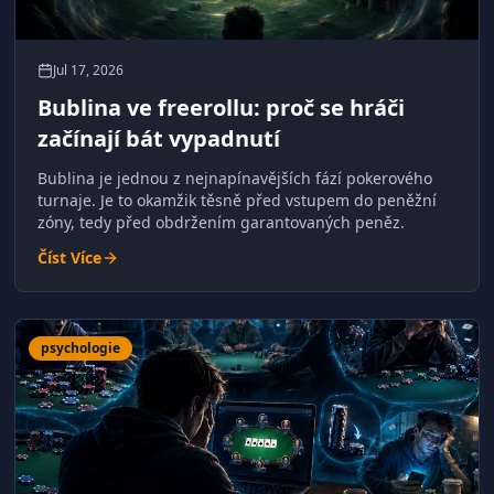
Jul 17, 2026
Bublina ve freerollu: proč se hráči
začínají bát vypadnutí
Bublina je jednou z nejnapínavějších fází pokerového
turnaje. Je to okamžik těsně před vstupem do peněžní
zóny, tedy před obdržením garantovaných peněz.
Číst Více
psychologie