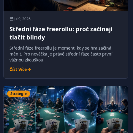
Jul 9, 2026
Střední fáze freerollu: proč začínají
tlačit blindy
Střední fáze freerollu je moment, kdy se hra začíná
měnit. Pro nováčka je právě střední fáze často první
vážnou zkouškou.
Číst Více
Strategie