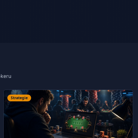
okeru
Strategie