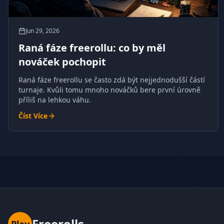
Jun 29, 2026
Raná fáze freerollu: co by měl
nováček pochopit
Raná fáze freerollu se často zdá být nejjednodušší částí
turnaje. Kvůli tomu mnoho nováčků bere první úrovně
příliš na lehkou váhu.
Číst Více
Freerolls