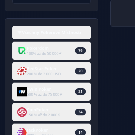
Všechny Pokerové Místnosti
Pokerdom
76
100% až do 50 000 ₽
RedStar Poker
20
200 % do 2 000 USD
1Win Poker
21
500 % až do 75 000 ₽
CoinPoker
34
150 % až do 2 000 $
JackPoker
14