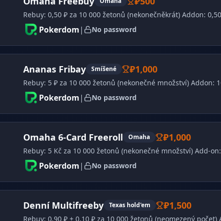
Omaha Freebuy
₽500
Omaha
Rebuy: 0,50 ₽ za 10 000 žetonů (nekonečněkrát) Addon: 0,50 
Pokerdom
|
No password
Ananas Fribay
₽1,000
Smíšené
Rebuy: 5 ₽ za 10 000 žetonů (nekonečné množství) Addon: 1
Pokerdom
|
No password
Omaha 6-Card Freeroll
₽1,000
Omaha
Rebuy: 5 Kč za 10 000 žetonů (nekonečné množství) Add-on: 
Pokerdom
|
No password
Denní Multifreeby
₽1,500
Texas hold'em
Rebuy: 0,90 ₽ + 0,10 ₽ za 10 000 žetonů (neomezený počet) 