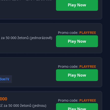
Play Now
Promo code:
PLAYFREE
 za 50 000 žetonů (jednorázově)
Play Now
Promo code:
PLAYFREE
Play Now
domTV
,000
Promo code:
PLAYFREE
Kč za 50 000 žetonů (jednou)
Play Now