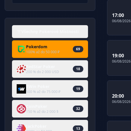
17:00
06/08/2026
Všechny Pokerové Místnosti
Pokerdom
69
100% až do 50 000 ₽
19:00
06/08/2026
RedStar Poker
18
200 % do 2 000 USD
1Win Poker
19
500 % až do 75 000 ₽
20:00
06/08/2026
CoinPoker
32
150 % až do 2 000 $
JackPoker
13