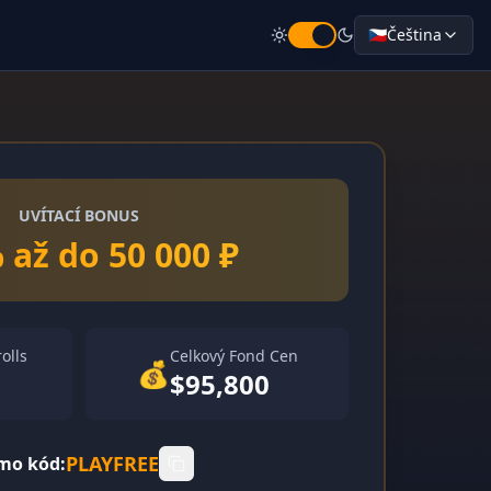
🇨🇿
Čeština
UVÍTACÍ BONUS
 až do 50 000 ₽
olls
Celkový Fond Cen
💰
$
95,800
PLAYFREE
mo kód: