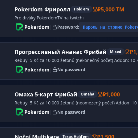
Pokerdom Фриролл
₽5,000 ТМ
Hold'em
Pro diváky PokerdomTV na twitchi
Pokerdom
|
Password:
Пароль на стриме Poker
Прогрессивный Ананас Фрибай
₽1
Mixed
Rebuy: 5 Kč za 10 000 žetonů (nekonečný počet) Addon: 10 
Pokerdom
|
No password
Омаха 5-карт Фрибай
₽1,000
Omaha
Rebuy: 5 Kč za 10 000 žetonů (neomezený počet) Addon: 10 
Pokerdom
|
No password
Noční Multikara
₽1,500
Texas Hold'em