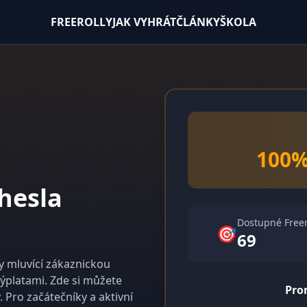
FREEROLLY
JAK VYHRÁT
ČLÁNKY
ŠKOLA
100%
hesla
Dostupné Freer
🎯
69
y mluvící zákaznickou
platami. Zde si můžete
Pro
 Pro začátečníky a aktivní