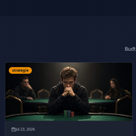
Buďt
strategie
Jul 23, 2026