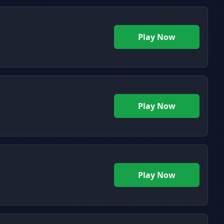
Play Now
Play Now
Play Now