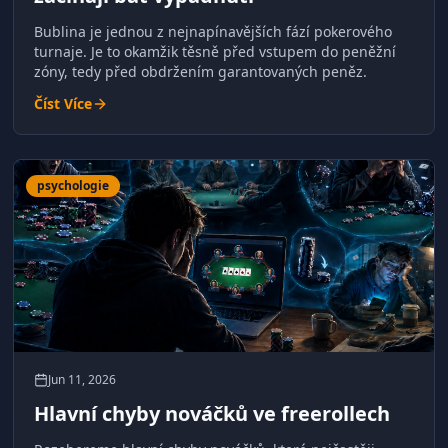
Bublina je jednou z nejnapínavějších fází pokerového
turnaje. Je to okamžik těsně před vstupem do peněžní
zóny, tedy před obdržením garantovaných peněz.
Číst Více
psychologie
Jun 11, 2026
Hlavní chyby nováčků ve freerollech