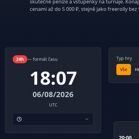
skutečné peníze a vstupenky na turnaje. Konají
cenami až do 5 000 ₽, stejně jako freerolly bez
Typ hry
24h
— formát času
18:07
Vše
H
06/08/2026
UTC
20:00