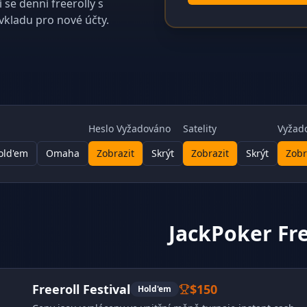
 se denní freerolly s
 vkladu pro nové účty.
Heslo Vyžadováno
Satelity
Vyžad
old'em
Omaha
Zobrazit
Skrýt
Zobrazit
Skrýt
Zobr
JackPoker Fre
Freeroll Festival
$150
Hold'em