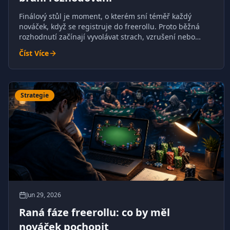
Finálový stůl je moment, o kterém sní téměř každý
nováček, když se registruje do freerollu. Proto běžná
rozhodnutí začínají vyvolávat strach, vzrušení nebo
přehnanou sebedůvěru.
Číst Více
Strategie
Jun 29, 2026
Raná fáze freerollu: co by měl
nováček pochopit