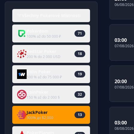
06/08/2026
Všechny Pokerové Místnosti
Pokerdom
71
100% až do 50 000 ₽
03:00
07/08/2026
RedStar Poker
18
200 % do 2 000 USD
1Win Poker
19
500 % až do 75 000 ₽
20:00
07/08/2026
CoinPoker
32
150 % až do 2 000 $
JackPoker
13
300% до $2,000
03:00
08/08/2026
PokerPlanets