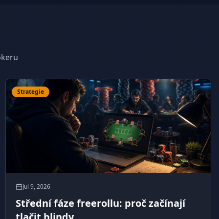
okeru
Strategie
Jul 9, 2026
Střední fáze freerollu: proč začínají
tlačit blindy