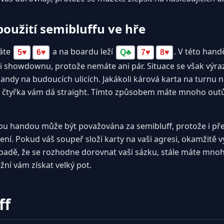
oužití semibluffu ve hře
máte
a na boardu leží
. V této hand
5
♥
6
♥
Q
♣
7
♥
8
♥
 showdownu, protože nemáte ani pár. Situace se však výr
andy na budoucích ulicích. Jakákoli kárová karta na turnu 
o čtyřka vám dá straight. Tímto způsobem máte mnoho outů 
u handou může být považována za semibluff, protože i pře
ení. Pokud váš soupeř složí karty na vaši agresi, okamžitě v
padě, že se rozhodne dorovnat vaši sázku, stále máte mnoho
žní vám získat velký pot.
ff