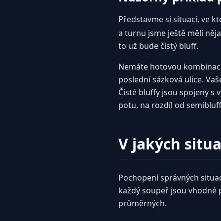
Představme si situaci, ve k
a turnu jsme ještě měli něj
to už bude čistý bluff.
Nemáte hotovou kombinaci, 
poslední sázková ulice. Vaše
Čisté bluffy jsou spojeny s
potu, na rozdíl od semibluffů
V jakých situa
Pochopení správných situací
každý soupeř jsou vhodné 
průměrných.