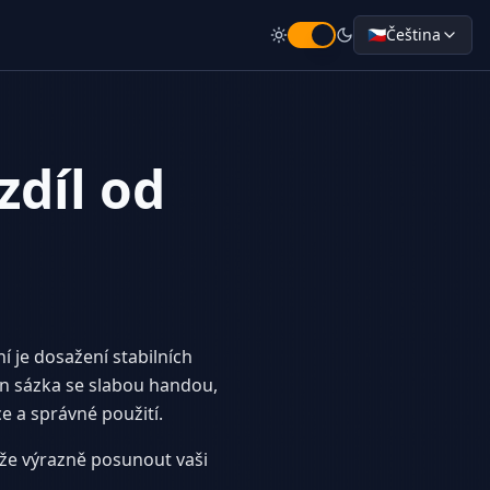
🇨🇿
Čeština
zdíl od
í je dosažení stabilních
en sázka se slabou handou,
e a správné použití.
áže výrazně posunout vaši