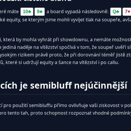
teré máte
a board vypadá následovně:
10
♣
9
♣
Q
♣
7
♥
aké equity, se kterým jsme mohli vyvíjet tlak na soupeře, av
která by mohla vyhrát při showdownu, a nemáte možnost se
 jediná naděje na vítězství spočívá v tom, že soupeř uvěří síl
 vysokým rizikem právě proto, že při dorovnání téměř jistě z
, které si udržují equity a šance na vítězství i po callu.
cích je semibluff nejúčinnější
 pro použití semibluffu přímo ovlivňuje vaši ziskovost v p
pro tento tah, proto schopnost rozpoznat vhodné podmínky