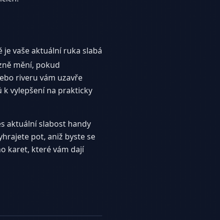
ě je vaše aktuální ruka slabá
azně mění, pokud
nebo riveru vám uzavře
k vylepšení na prakticky
s aktuální slabost handy
yhrajete pot, aniž byste se
 karet, které vám dají