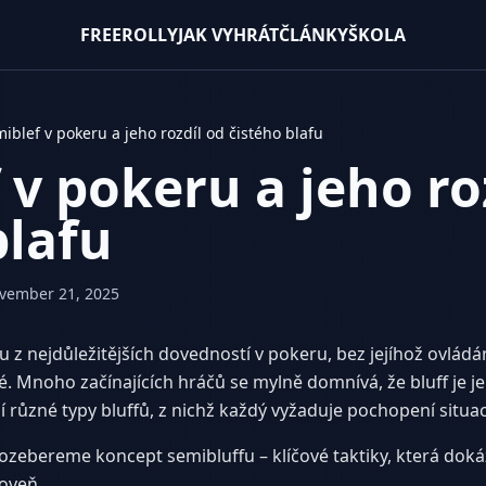
FREEROLLY
JAK VYHRÁT
ČLÁNKY
ŠKOLA
iblef v pokeru a jeho rozdíl od čistého blafu
 v pokeru a jeho ro
blafu
vember 21, 2025
 z nejdůležitějších dovedností v pokeru, bez jejíhož ovládán
. Mnoho začínajících hráčů se mylně domnívá, že bluff je j
jí různé typy bluffů, z nichž každý vyžaduje pochopení situac
zebereme koncept semibluffu – klíčové taktiky, která dok
roveň.