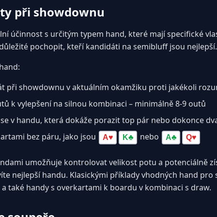
ty při showdownu
ní účinnost s určitým typem hand, které mají specifické vlas
ůležité pochopit, kteří kandidáti na semibluff jsou nejlepší.
 hand:
át při showdownu v aktuálním okamžiku proti jakékoli ro
tů k vylepšení na silnou kombinaci – minimálně 8-9 outů
 se v handu, která dokáže porazit top pár nebo dokonce dv
 kartami bez páru, jako jsou
nebo
A
♥
K
♣
A
♣
Q
♥
andami umožňuje kontrolovat velikost potu a potenciálně zí
te nejlepší handu. Klasickými příklady vhodných hand pro s
a také handy s overkartami k boardu v kombinaci s draw.
e soupeře