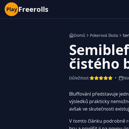
Freerolls
Play
Domů
Pokerová škola
Sem
Semiblef
čistého 
Důležitost
:
•
No
Bluffování představuje jednu
výsledků prakticky nemožné
avšak ve skutečnosti existu
V tomto článku podrobně ro
hru a povýšit ji na novou ú