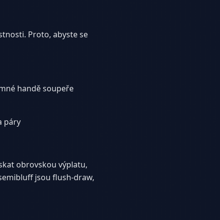
tnosti. Proto, abyste se
zumné handě soupeře
a páry
skat obrovskou výplatu,
emibluff jsou flush-draw,