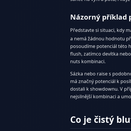
Názorný příklad p
Představte si situaci, kdy 
a nemá žádnou hodnotu při
posoudíme potenciál této h
flush, zatímco devítka neb
nuts kombinaci.
Sázka nebo raise s podobno
má značný potenciál k posíl
dostali k showdownu. V pří
nejsilnější kombinaci a umo
Co je čistý blu