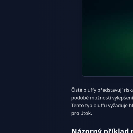
Čisté bluffy představují ris
podobě možnosti vylepšení h
Tento typ bluffu vyžaduje 
pro útok.
Názorný příklad p