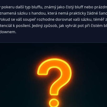
pokeru další typ bluffu, známý jako čistý bluff nebo prázdný 
ž znamená sázku s handou, která nemá prakticky žádné šance
 Pokud se váš soupeř rozhodne dorovnat vaši sázku, téměř 
nciál k posílení. Jediný způsob, jak vyhrát pot při čistém b
wdownem.