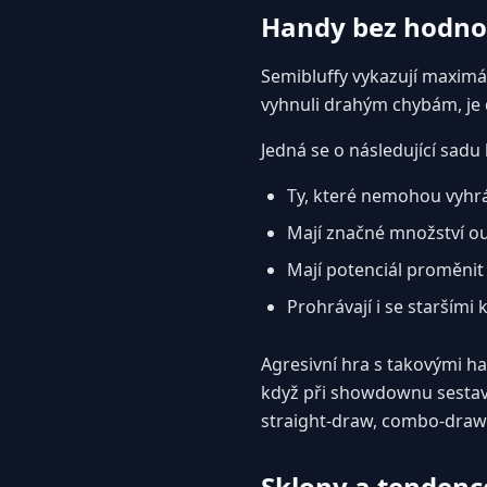
Handy bez hodno
Semibluffy vykazují maximál
vyhnuli drahým chybám, je d
Jedná se o následující sadu
Ty, které nemohou vyhr
Mají značné množství ou
Mají potenciál proměnit
Prohrávají i se staršími
Agresivní hra s takovými h
když při showdownu sestaví
straight-draw, combo-draw 
Sklony a tendenc