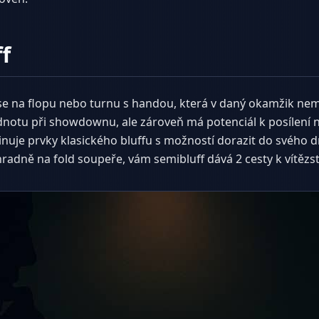
ff
ise na flopu nebo turnu s handou, která v daný okamžik n
otu při showdownu, ale zároveň má potenciál k posílení n
inuje prvky klasického bluffu s možností dorazit do svého d
hradně na fold soupeře, vám semibluff dává 2 cesty k vítězst