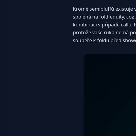
Kromě semibluffů existuje v 
spoléhá na fold-equity, co
kombinaci v případě callu.
protože vaše ruka nemá pote
soupeře k foldu před sho