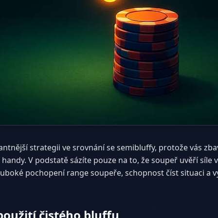
kantnější strategii ve srovnání se semibluffy, protože vás zba
andy. V podstatě sázíte pouze na to, že soupeř uvěří síle v
hluboké pochopení range soupeře, schopnost číst situaci a 
oužití čistého bluffu