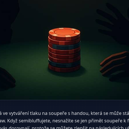
 ve vytváření tlaku na soupeře s handou, která se může stá
aw. Když semibluffujete, nesnažíte se jen přimět soupeře k f
vás dorovnají, protože se můžete zlepšit na následujících ul