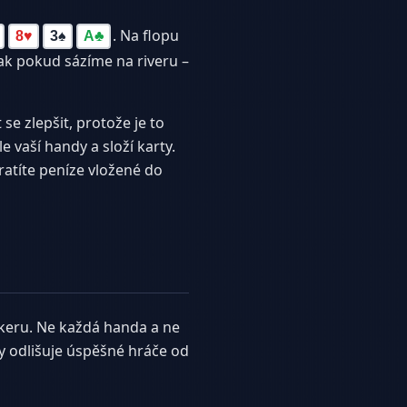
. Na flopu
8
♥
3
♠
A
♣
šak pokud sázíme na riveru –
 zlepšit, protože je to
e vaší handy a složí karty.
tratíte peníze vložené do
okeru. Ne každá handa a ne
 odlišuje úspěšné hráče od