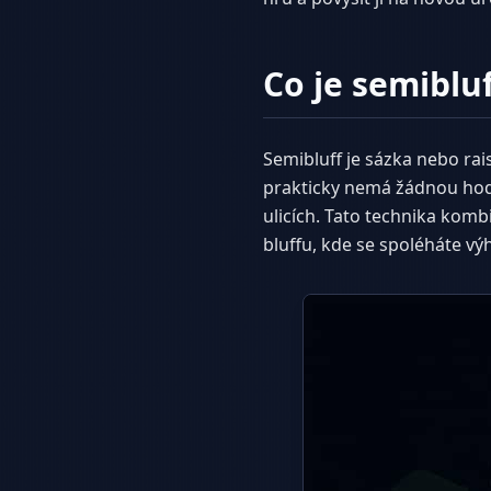
Co je semiblu
Semibluff je sázka nebo ra
prakticky nemá žádnou hodn
ulicích. Tato technika komb
bluffu, kde se spoléháte vý