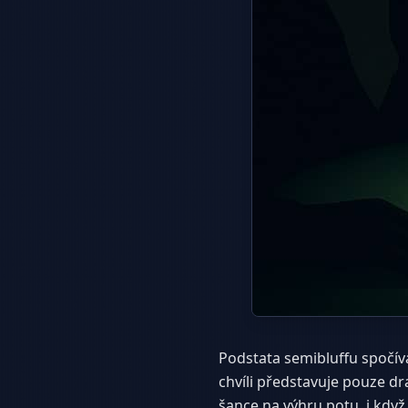
Podstata semibluffu spočívá
chvíli představuje pouze dr
šance na výhru potu, i když 