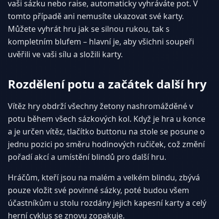
vaši sázku nebo raise, automaticky vyhráváte pot. V
tomto případě ani nemusíte ukazovat své karty.
Můžete vyhrát hru jak se silnou rukou, tak s
kompletním blufem – hlavní je, aby všichni soupeři
uvěřili ve vaši sílu a složili karty.
Rozdělení potu a začátek další hry
Vítěz hry obdrží všechny žetony nashromážděné v
potu během všech sázkových kol. Když je hra u konce
a je určen vítěz, tlačítko buttonu na stole se posune o
jednu pozici po směru hodinových ručiček, což změní
pořadí akcí a umístění blindů pro další hru.
Hráčům, kteří jsou na malém a velkém blindu, zbývá
pouze vložit své povinné sázky, poté budou všem
účastníkům u stolu rozdány jejich kapesní karty a celý
herní cyklus se znovu zopakuje.