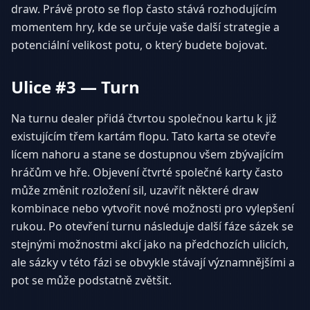
draw. Právě proto se flop často stává rozhodujícím
momentem hry, kde se určuje vaše další strategie a
potenciální velikost potu, o který budete bojovat.
Ulice #3 — Turn
Na turnu dealer přidá čtvrtou společnou kartu k již
existujícím třem kartám flopu. Tato karta se otevře
lícem nahoru a stane se dostupnou všem zbývajícím
hráčům ve hře. Objevení čtvrté společné karty často
může změnit rozložení sil, uzavřít některé draw
kombinace nebo vytvořit nové možnosti pro vylepšení
rukou. Po otevření turnu následuje další fáze sázek se
stejnými možnostmi akcí jako na předchozích ulicích,
ale sázky v této fázi se obvykle stávají významnějšími a
pot se může podstatně zvětšit.