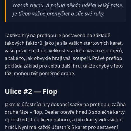
rozsah rukou. A pokud někdo udělal velký raise,
je třeba vážně přemýšlet o síle své ruky.
Taktika hry na preflopu je postavena na základě
takových faktorů, jako je síla vašich startovních karet,
vaše pozice u stolu, velikost stacků u vás a u soupeřů,
a také to, jak obvykle hrají vaši soupeři. Právě preflop
pokládá základ pro celou další hru, takže chyby v této
fázi mohou být poměrně drahé.
Ulice #2 — Flop
Jakmile účastníci hry dokončí sázky na preflopu, začíná
druhá fáze – flop. Dealer otevře hned 3 společné karty
uprostřed stolu lícem nahoru, a tyto karty vidí všichni
hráči. Nyní má každý účastník 5 karet pro sestavení