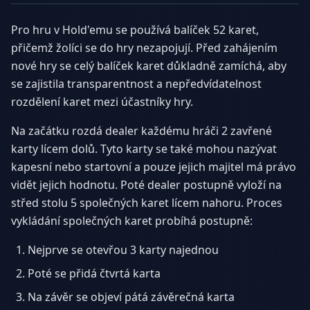
Pro hru v Hold'emu se používá balíček 52 karet,
přičemž žolíci se do hry nezapojují. Před zahájením
nové hry se celý balíček karet důkladně zamíchá, aby
se zajistila transparentnost a nepředvídatelnost
rozdělení karet mezi účastníky hry.
Na začátku rozdá dealer každému hráči 2 zavřené
karty lícem dolů. Tyto karty se také mohou nazývat
kapesní nebo startovní a pouze jejich majitel má právo
vidět jejich hodnotu. Poté dealer postupně vyloží na
střed stolu 5 společných karet lícem nahoru. Proces
vykládání společných karet probíhá postupně:
Nejprve se otevřou 3 karty najednou
Poté se přidá čtvrtá karta
Na závěr se objeví pátá závěrečná karta