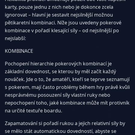
karty, pouze jednu z nich nebo je dokonce zcela
ignorovat – hlavní je sestavit nejsilnější možnou
pětikaretní kombinaci. Níže jsou uvedeny pokerové
kombinace v pořadí klesající síly – od nejsilnější po
nejslabší:
KOMBINACE
Pochopení hierarchie pokerových kombinací je
základní dovednost, se kterou by měl začít každý
nováček. Jde o to, že amatéři, kteří se teprve seznamují
s pokerem, mají často problémy během hry právě kvůli
nesprávnému posouzení síly vlastní ruky nebo
nepochopení toho, jaké kombinace může mít protivník
na určité textuře boardu.
Zapamatování si pořadí rukou a jejich relativní síly by
se mělo stát automatickou dovedností, abyste se