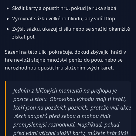
Složit karty a opustit hru, pokud je ruka slabá
Vyrovnat sázku velkého blindu, aby viděl flop
Zvýšit sázku, ukazující sílu nebo se snažící okamžitě
získat pot
Sázení na této ulici pokračuje, dokud zbývající hráči v
hře nevloží stejné množství peněz do potu, nebo se
nerozhodnou opustit hru složením svých karet.
Jedním z klíčových momentů na preflopu je
pozice u stolu. Obrovskou výhodu mají ti hráči,
kteří jsou na pozdních pozicích, protože vidí akce
všech soupeřů před sebou a mohou činit
promyšlenější rozhodnutí. Například, pokud
před vámi všichni složili karty, můžete hrát širší