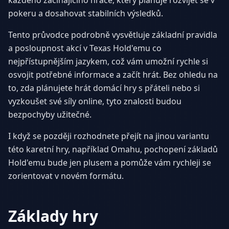
každého začínajícího hráče, který plánuje rozvíjet se v
pokeru a dosahovat stabilních výsledků.
Tento průvodce podrobně vysvětluje základní pravidla
a posloupnost akcí v Texas Hold'emu co
nejpřístupnějším jazykem, což vám umožní rychle si
osvojit potřebné informace a začít hrát. Bez ohledu na
to, zda plánujete hrát domácí hry s přáteli nebo si
vyzkoušet své síly online, tyto znalosti budou
bezpochyby užitečné.
I když se později rozhodnete přejít na jinou variantu
této karetní hry, například Omahu, pochopení základů
Hold'emu bude jen plusem a pomůže vám rychleji se
zorientovat v novém formátu.
Základy hry