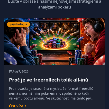
Buďte v obraze s našimi nejnovějšími strategiemi a
analýzami pokeru
psychologie
Aug 7, 2026
Proč je ve freerollech tolik all-inů
Pro nováčka je snadné si myslet, že formát freerollů
nemá s normálním pokerem nic společného kvůli
velkému počtu all-inů. Ve skutečnosti má tento jev
pochopitelné důvody a je pro poker naprosto přirozený.
Číst Více