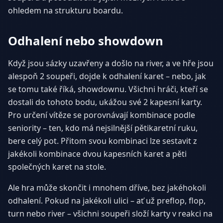
ohledem na strukturu boardu.
Odhalení nebo showdown
Když jsou sázky uzavřeny a došlo na river, a ve hře jsou
alespoň 2 soupeři, dojde k odhalení karet – nebo, jak
se tomu také říká, showdownu. Všichni hráči, kteří se
dostali do tohoto bodu, ukážou své 2 kapesní karty.
Pro určení vítěze se porovnávají kombinace podle
seniority – ten, kdo má nejsilnější pětikaretní ruku,
bere celý pot. Přitom svou kombinaci lze sestavit z
jakékoli kombinace dvou kapesních karet a pěti
společných karet na stole.
Ale hra může skončit i mnohem dříve, bez jakéhokoli
odhalení. Pokud na jakékoli ulici – ať už preflop, flop,
turn nebo river – všichni soupeři složí karty v reakci na