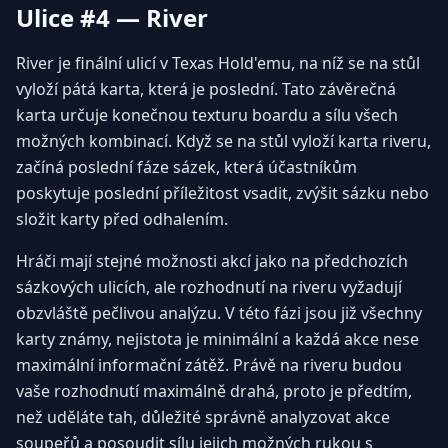
Ulice #4 — River
River je finální ulicí v Texas Hold'emu, na níž se na stůl
vyloží pátá karta, která je poslední. Tato závěrečná
karta určuje konečnou texturu boardu a sílu všech
možných kombinací. Když se na stůl vyloží karta riveru,
začíná poslední fáze sázek, která účastníkům
poskytuje poslední příležitost vsadit, zvýšit sázku nebo
složit karty před odhalením.
Hráči mají stejné možnosti akcí jako na předchozích
sázkových ulicích, ale rozhodnutí na riveru vyžadují
obzvláště pečlivou analýzu. V této fázi jsou již všechny
karty známy, nejistota je minimální a každá akce nese
maximální informační zátěž. Právě na riveru budou
vaše rozhodnutí maximálně drahá, proto je předtím,
než uděláte tah, důležité správně analyzovat akce
soupeřů a posoudit sílu jejich možných rukou s