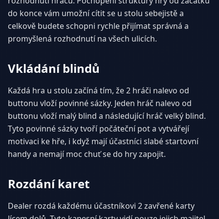
rozhodnutí hráčů. Pochopení struktury hry od začátku
do konce vám umožní cítit se u stolu sebejistě a
celkově budete schopni rychle přijímat správná a
promyšlená rozhodnutí na všech ulicích.
Vkládání blindů
Každá hra u stolu začíná tím, že 2 hráči nalevo od
buttonu vloží povinné sázky. Jeden hráč nalevo od
buttonu vloží malý blind a následující hráč velký blind.
Tyto povinné sázky tvoří počáteční pot a vytvářejí
motivaci ke hře, i když mají účastníci slabé startovní
handy a nemají moc chuť se do hry zapojit.
Rozdání karet
Dealer rozdá každému účastníkovi 2 zavřené karty
lícem dolů. Tyto kapesní karty vidí pouze jejich majitel.