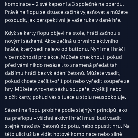
kombinace – 2 své kapesní a 3 společné na boardu.
Právě na flopu se situace začíná vyjasňovat a můžete
posoudit, jak perspektivní je vaše ruka v dané hře.
Když se karty flopu objeví na stole, hráči začnou s
novými sázkami. Akce začíná u prvního aktivního
hráče, který sedí nalevo od buttonu. Nyní mají hráči
více možností pro akce. Můžete checknout, pokud
před vámi nikdo nesázel, to znamená předat tah
dalšímu hráči bez vkládání žetonů. Můžete vsadit,
pokud chcete začít tvořit pot nebo vyřadit soupeře ze
hry. Můžete vyrovnat sázku soupeře, zvýšit ji nebo
složit karty, pokud vás situace u stolu neuspokojuje.
Sázení na flopu probíhá podle stejných principů jako
na preflopu – všichni aktivní hráči musí buď vsadit
stejné množství žetonů do potu, nebo opustit hru. Na
této ulici už lze vidět hotové kombinace nebo silné