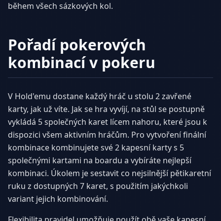
během všech sázkových kol.
Pořadí pokerových
kombinací v pokeru
V Hold'emu dostane každý hráč u stolu 2 zavřené
karty, jak už víte. Jak se hra vyvíjí, na stůl se postupně
vykládá 5 společných karet lícem nahoru, které jsou k
dispozici všem aktivním hráčům. Pro vytvoření finální
kombinace kombinujete své 2 kapesní karty s 5
společnými kartami na boardu a vybíráte nejlepší
kombinaci. Úkolem je sestavit co nejsilnější pětikaretní
ruku z dostupných 7 karet, s použitím jakýchkoli
variant jejich kombinování.
Flexibilita pravidel umožňuje použít obě vaše kapesní