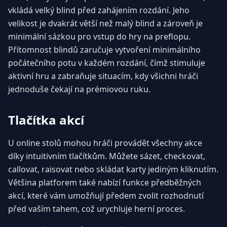
vkládá velký blind před zahájením rozdání. Jeho
velikost je dvakrát větší než malý blind a zároveň je
minimální sázkou pro vstup do hry na preflopu.
Přítomnost blindů zaručuje vytvoření minimálního
počátečního potu v každém rozdání, čímž stimuluje
aktivní hru a zabraňuje situacím, kdy všichni hráči
jednoduše čekají na prémiovou ruku.
Tlačítka akcí
U online stolů mohou hráči provádět všechny akce
díky intuitivním tlačítkům. Můžete sázet, checkovat,
callovat, raisovat nebo skládat karty jediným kliknutím.
Většina platforem také nabízí funkce předběžných
akcí, které vám umožňují předem zvolit rozhodnutí
před vaším tahem, což urychluje herní proces.