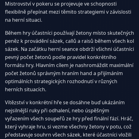
Mistrovství v pokeru se projevuje ve schopnosti
flexibilně přepínat mezi těmito strategiemi v závislosti
na herní situaci.
Během hry účastníci používají žetony místo skutečných
peněz k provádění sázek, callů a raisů během všech kol
sázek. Na začátku herní seance obdrží všichni účastníci
pevný počet žetonů podle pravidel konkrétního
formátu hry. Hlavním cílem je nashromáždit maximální
počet žetonů správným hraním hand a přijímáním
optimálních strategických rozhodnutí v různých
herních situacích.
Vítězství v konkrétní hře se dosáhne buď ukázáním
nejsilnější ruky při odhalení, nebo úspěšným
vyřazením všech soupeřů ze hry před finální fází. Hráč,
který vyhraje hru, si vezme všechny žetony v potu, což
představuje souhrn všech sázek, které účastníci vložili