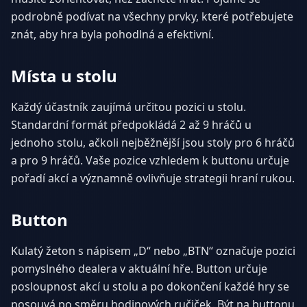
podrobně podívat na všechny prvky, které potřebujete
znát, aby hra byla pohodlná a efektivní.
Místa u stolu
Každý účastník zaujímá určitou pozici u stolu.
Standardní formát předpokládá 2 až 9 hráčů u
jednoho stolu, ačkoli nejběžnější jsou stoly pro 6 hráčů
a pro 9 hráčů. Vaše pozice vzhledem k buttonu určuje
pořadí akcí a významně ovlivňuje strategii hraní rukou.
Button
Kulatý žeton s nápisem „D“ nebo „BTN“ označuje pozici
pomyslného dealera v aktuální hře. Button určuje
posloupnost akcí u stolu a po dokončení každé hry se
posouvá po směru hodinových ručiček. Být na buttonu