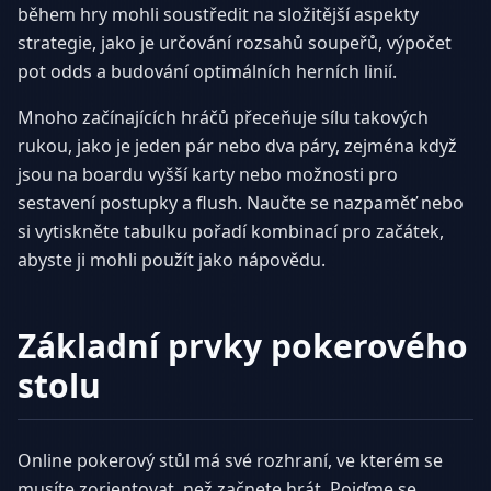
během hry mohli soustředit na složitější aspekty
strategie, jako je určování rozsahů soupeřů, výpočet
pot odds a budování optimálních herních linií.
Mnoho začínajících hráčů přeceňuje sílu takových
rukou, jako je jeden pár nebo dva páry, zejména když
jsou na boardu vyšší karty nebo možnosti pro
sestavení postupky a flush. Naučte se nazpaměť nebo
si vytiskněte tabulku pořadí kombinací pro začátek,
abyste ji mohli použít jako nápovědu.
Základní prvky pokerového
stolu
Online pokerový stůl má své rozhraní, ve kterém se
musíte zorientovat, než začnete hrát. Pojďme se