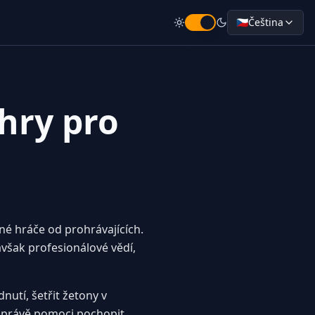
🇨🇿
Čeština
 hry pro
né hráče od prohrávajících.
avšak profesionálové vědí,
nutí, šetřit žetony v
e právě pomoci pochopit