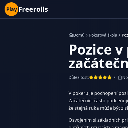
Freerolls
Play
Domů
Pokerová škola
Poz
Pozice v
začátečn
Důležitost
:
•
No
V pokeru je pochopení pozic
Začátečníci často podceňují
že stejná ruka může být zis
Osvojením si základních pri
obtížných situacích a maxi