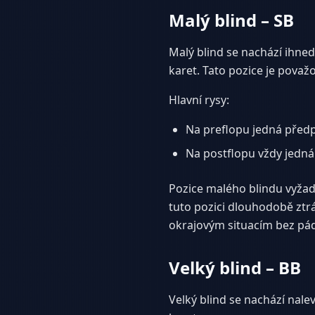
Malý blind – SB
Malý blind se nachází ihne
karet. Tato pozice je pova
Hlavní rysy:
Na preflopu jedná předp
Na postflopu vždy jedná 
Pozice malého blindu vyžadu
tuto pozici dlouhodobě ztrá
okrajovým situacím bez pá
Velký blind – BB
Velký blind se nachází nal