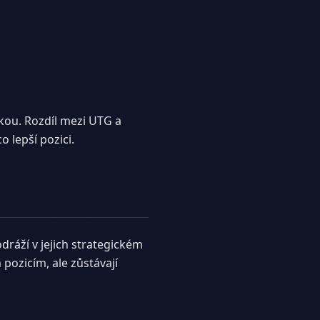
ukou. Rozdíl mezi UTG a
 lepší pozici.
dráží v jejich strategickém
pozicím, ale zůstávají