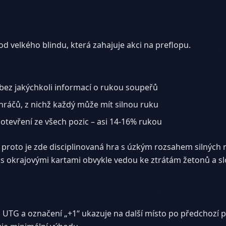
od velkého blindu, která zahajuje akci na preflopu.
 bez jakýchkoli informací o rukou soupeřů
hráčů, z nichž každý může mít silnou ruku
otevření ze všech pozic – asi 14-16% rukou
, proto je zde disciplinovaná hra s úzkým rozsahem silných 
 s okrajovými kartami obvykle vedou ke ztrátám žetonů a sl
UTG a označení „+1“ ukazuje na další místo po předchozí poz