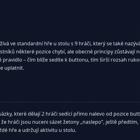
ívá ve standardní hře u stolu s 9 hráči, který se také nazývá
tníků některé pozice chybí, ale obecné principy zůstávají
 pravidlo – čím blíže sedíte k buttonu, tím širší rozsah ruk
e uplatnit.
ázky, které dělají 2 hráči sedící přímo nalevo od pozice but
 že hráči jsou nuceni sázet žetony „naslepo“, ještě předtím, 
ždé hře a udržují aktivitu u stolu.